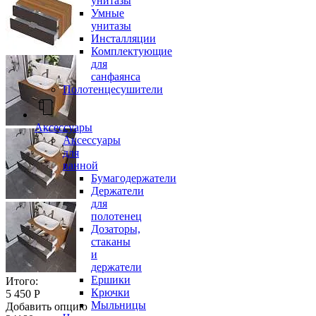
унитазы
Умные
унитазы
Инсталляции
Комплектующие
для
санфаянса
Полотенцесушители
Аксессуары
Аксессуары
для
ванной
Бумагодержатели
Держатели
для
полотенец
Дозаторы,
стаканы
и
держатели
Ершики
Итого:
Крючки
5 450 Р
Мыльницы
Добавить опцию