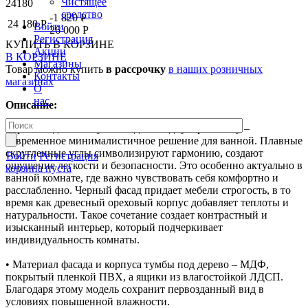
Чистящее
24180
средство
-1 820 Р
24 180 Р
Войти
26 000 Р
Регистрация
КУПИТЬ
В КОРЗИНЕ
Акции
В КОРЗИНЕ
Магазины
Товар можно купить
в рассрочку
в наших розничных
Контакты
магазинах
О
нас
Описание:
Черная подвесная тумба под накладную раковину –
современное минималистичное решение для ванной. Плавные
скругленные углы символизируют гармонию, создают
Войти
Регистрация
ощущение легкости и безопасности. Это особенно актуально в
корзина пуста
ванной комнате, где важно чувствовать себя комфортно и
расслабленно. Черный фасад придает мебели строгость, в то
время как древесный ореховый корпус добавляет теплоты и
натуральности. Такое сочетание создает контрастный и
изысканный интерьер, который подчеркивает
индивидуальность комнаты.
• Материал фасада и корпуса тумбы под дерево – МДФ,
покрытый пленкой ПВХ, а ящики из влагостойкой ЛДСП.
Благодаря этому модель сохранит первозданный вид в
условиях повышенной влажности.