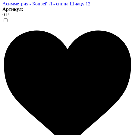
Асимметрия - Конвей Л - спина Шиацу 12
Артикул:
0 Р