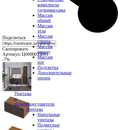
комплекты
гидромассажа
Массаж
общий
Массаж
тела
Массаж
Поделиться
спины
Массаж
Скопировать
шиацу
Артикул: Ц0000033061
Массаж
-7
%
ног
Подсветка
Дополнительные
опции
Унитазы
и
полотенцесушители
Унитазы
Напольные
унитазы
Подвесные