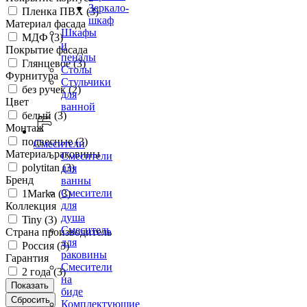
Зеркало-
Пленка ПВХ (
3
)
шкаф
Материал фасада
Шкафы
МДФ (
3
)
и
Покрытие фасада
пеналы
Глянцевое (
3
)
Столы
Фурнитура
Стульчики
без ручек (
2
)
для
Цвет
ванной
белый (
3
)
Монтаж
подвесные (
3
)
Смесители
Материал раковины
Смесители
polytitan (
3
)
для
Бренд
ванны
Смесители
1Marka (
3
)
для
Коллекция
душа
Tiny (
3
)
Смеситель
Страна производитель
для
Россия (
3
)
раковины
Гарантия
Смесители
2 года (
3
)
на
биде
Комплектующие