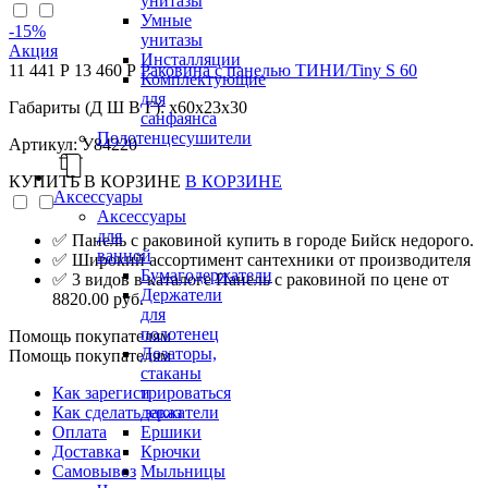
унитазы
Умные
-15
%
унитазы
Акция
Инсталляции
11 441 Р
13 460 Р
Раковина с панелью ТИНИ/Tiny S 60
Комплектующие
для
Габариты (Д Ш В Г): x60x23x30
санфаянса
Полотенцесушители
Артикул: У84220
КУПИТЬ
В КОРЗИНЕ
В КОРЗИНЕ
Аксессуары
Аксессуары
для
✅ Панель с раковиной купить в городе Бийск недорого.
ванной
✅ Широкий ассортимент сантехники от производителя
Бумагодержатели
✅ 3 видов в каталоге Панель с раковиной по цене от
Держатели
8820.00 руб.
для
полотенец
Помощь покупателям
Дозаторы,
Помощь покупателям
стаканы
и
Как зарегистрироваться
держатели
Как сделать заказ
Ершики
Оплата
Крючки
Доставка
Мыльницы
Самовывоз