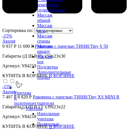
комплекты
гидромассажа
Массаж
общий
Массаж
Сортировка по:
тела
-15
%
Массаж
Акция
спины
9 937 Р
11 690 Р
Раковина с панелью ТИНИ/Tiny S 50
Массаж
шиацу
Габариты (Д Ш В Г): x50x23x30
Массаж
ног
Артикул: У84219
Подсветка
Дополнительные
КУПИТЬ
В КОРЗИНЕ
В КОРЗИНЕ
опции
-15
%
Акция
Унитазы
7 497 Р
8 820 Р
Раковина с панелью ТИНИ/Tiny XS MINI R
и
полотенцесушители
Габариты (Д Ш В Г): x39x23x22
Унитазы
Напольные
Артикул: У84218
унитазы
Подвесные
КУПИТЬ
В КОРЗИНЕ
В КОРЗИНЕ