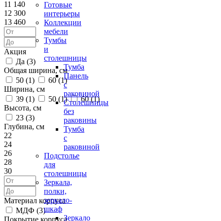
11 140
Готовые
12 300
интерьеры
13 460
Коллекции
мебели
Тумбы
и
Акция
столешницы
Да (
3
)
Тумба
Общая ширина, см
Панель
50 (
1
)
60 (
1
)
с
Ширина, см
раковиной
39 (
1
)
50 (
1
)
60 (
1
)
Столешницы
Высота, см
без
23 (
3
)
раковины
Глубина, см
Тумба
22
с
24
раковиной
26
Подстолье
28
для
30
столешницы
Зеркала,
полки,
зеркало-
Материал корпуса
шкаф
МДФ (
3
)
Зеркало
Покрытие корпуса