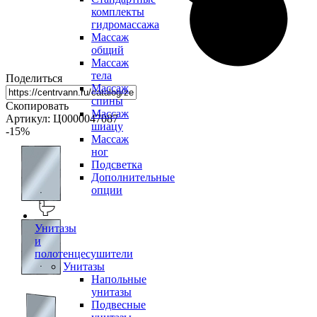
комплекты
гидромассажа
Массаж
общий
Массаж
тела
Поделиться
Массаж
спины
Скопировать
Массаж
Артикул: Ц0000047087
шиацу
-15
%
Массаж
ног
Подсветка
Дополнительные
опции
Унитазы
и
полотенцесушители
Унитазы
Напольные
унитазы
Подвесные