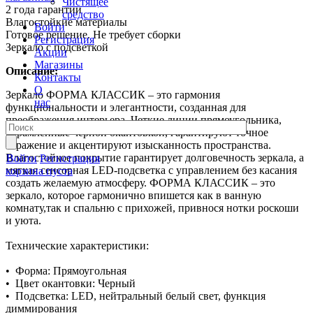
Чистящее
2 года гарантии
средство
Влагостойкие материалы
Войти
Готовое решение. Не требует сборки
Регистрация
Зеркало с подсветкой
Акции
Магазины
Описание:
Контакты
О
Зеркало ФОРМА КЛАССИК – это гармония
нас
функциональности и элегантности, созданная для
преображения интерьера. Четкие линии прямоугольника,
обрамленные черной окантовкой, гарантируют точное
отражение и акцентируют изысканность пространства.
Влагостойкое покрытие гарантирует долговечность зеркала, а
Войти
Регистрация
мягкая сенсорная LED-подсветка с управлением без касания
корзина пуста
создать желаемую атмосферу. ФОРМА КЛАССИК – это
зеркало, которое гармонично впишется как в ванную
комнату,так и спальню с прихожей, привнося нотки роскоши
и уюта.
Технические характеристики:
• Форма: Прямоугольная
• Цвет окантовки: Черный
• Подсветка: LED, нейтральный белый свет, функция
диммирования