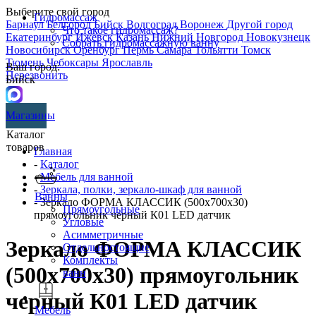
Выберите свой город
Гидромассаж
Барнаул
Белгород
Бийск
Волгоград
Воронеж
Другой город
Что такое гидромассаж?
Екатеринбург
Ижевск
Казань
Нижний Новгород
Новокузнецк
Собрать гидромассажную ванну
Новосибирск
Оренбург
Пермь
Самара
Тольятти
Томск
Тюмень
Чебоксары
Ярославль
Ваш город:
Перезвонить
Бийск
Магазины
Каталог
товаров
Главная
-
Каталог
-
Мебель для ванной
-
Зеркала, полки, зеркало-шкаф для ванной
Ванны
- Зеркало ФОРМА КЛАССИК (500х700х30)
Прямоугольные
прямоугольник черный К01 LED датчик
Угловые
Асимметричные
Зеркало ФОРМА КЛАССИК
Отдельностоящие
Комплекты
(500х700х30) прямоугольник
ванн
черный К01 LED датчик
Мебель