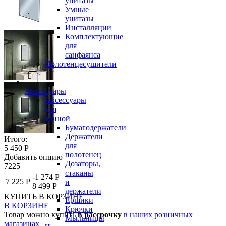
унитазы
Умные
унитазы
Инсталляции
Комплектующие
для
санфаянса
Полотенцесушители
Аксессуары
Аксессуары
для
ванной
Бумагодержатели
Держатели
Итого:
для
5 450 Р
полотенец
Добавить опцию
Дозаторы,
7225
стаканы
-1 274 Р
7 225 Р
и
8 499 Р
держатели
КУПИТЬ
В КОРЗИНЕ
Ершики
В КОРЗИНЕ
Крючки
Товар можно купить
в рассрочку
в наших розничных
Мыльницы
магазинах