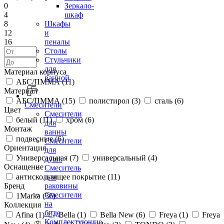
0
Зеркало-
4
шкаф
8
Шкафы
12
и
16
пеналы
Столы
Стульчики
для
Материал корпуса
ванной
АБС/ПММА (
11
)
Материал
АБС/ПММА (
15
)
полистирол (
3
)
сталь (
6
)
Смесители
Цвет
Смесители
белый (
11
)
хром (
6
)
для
Монтаж
ванны
подвесные (
6
)
Смесители
Ориентация
для
Универсальная (
7
)
универсальный (
4
)
душа
Оснащение
Смеситель
антискользящее покрытие (
11
)
для
Бренд
раковины
Смесители
1Marka (
36
)
на
Коллекция
биде
Afina (
1
)
Bella (
1
)
Bella New (
6
)
Freya (
1
)
Freya
Комплектующие