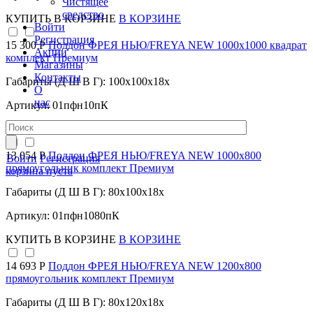
Чистящее
средство
КУПИТЬ
В КОРЗИНЕ
В КОРЗИНЕ
Войти
Регистрация
15 300 Р
Поддон ФРЕЯ НЬЮ/FREYA NEW 1000х1000 квадрат
Акции
комплект Премиум
Магазины
Контакты
Габариты (Д Ш В Г): 100x100x18x
О
нас
Артикул: 01пфн10пК
КУПИТЬ
В КОРЗИНЕ
В КОРЗИНЕ
13 054 Р
Поддон ФРЕЯ НЬЮ/FREYA NEW 1000х800
Войти
Регистрация
прямоугольник комплект Премиум
корзина пуста
Габариты (Д Ш В Г): 80x100x18x
Артикул: 01пфн1080пК
КУПИТЬ
В КОРЗИНЕ
В КОРЗИНЕ
14 693 Р
Поддон ФРЕЯ НЬЮ/FREYA NEW 1200х800
прямоугольник комплект Премиум
Габариты (Д Ш В Г): 80x120x18x