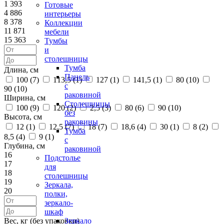
1 393
Готовые
4 886
интерьеры
8 378
Коллекции
11 871
мебели
15 363
Тумбы
и
столешницы
Тумба
Длина, см
Панель
100 (
7
)
113,5 (
1
)
127 (
1
)
141,5 (
1
)
80 (
10
)
с
90 (
10
)
раковиной
Ширина, см
Столешницы
100 (
9
)
120 (
2
)
2,5 (
3
)
80 (
6
)
90 (
10
)
без
Высота, см
раковины
12 (
1
)
12,5 (
7
)
18 (
7
)
18,6 (
4
)
30 (
1
)
8 (
2
)
Тумба
8,5 (
4
)
9 (
1
)
с
Глубина, см
раковиной
16
Подстолье
17
для
18
столешницы
19
Зеркала,
20
полки,
зеркало-
шкаф
Вес, кг (без упаковки)
Зеркало