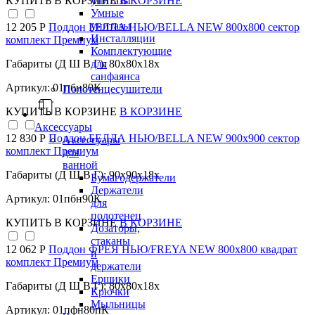
КУПИТЬ
В КОРЗИНЕ
В КОРЗИНЕ
унитазы
Умные
унитазы
12 205 Р
Поддон БЕЛЛА НЬЮ/BELLA NEW 800х800 сектор
Инсталляции
комплект Премиум
Комплектующие
Габариты (Д Ш В Г): 80x80x18x
для
санфаянса
Артикул: 01пбн80К
Полотенцесушители
КУПИТЬ
В КОРЗИНЕ
В КОРЗИНЕ
Аксессуары
12 830 Р
Поддон БЕЛЛА НЬЮ/BELLA NEW 900х900 сектор
Аксессуары
комплект Премиум
для
ванной
Габариты (Д Ш В Г): 90x90x18x
Бумагодержатели
Держатели
Артикул: 01пбн90К
для
полотенец
КУПИТЬ
В КОРЗИНЕ
В КОРЗИНЕ
Дозаторы,
стаканы
12 062 Р
Поддон ФРЕЯ НЬЮ/FREYA NEW 800х800 квадрат
и
комплект Премиум
держатели
Ершики
Габариты (Д Ш В Г): 80x80x18x
Крючки
Мыльницы
Артикул: 01пфн80пК