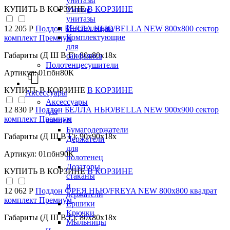
унитазы
КУПИТЬ
В КОРЗИНЕ
В КОРЗИНЕ
Умные
унитазы
Инсталляции
12 205 Р
Поддон БЕЛЛА НЬЮ/BELLA NEW 800х800 сектор
Комплектующие
комплект Премиум
для
Габариты (Д Ш В Г): 80x80x18x
санфаянса
Полотенцесушители
Артикул: 01пбн80К
КУПИТЬ
В КОРЗИНЕ
В КОРЗИНЕ
Аксессуары
Аксессуары
12 830 Р
Поддон БЕЛЛА НЬЮ/BELLA NEW 900х900 сектор
для
комплект Премиум
ванной
Бумагодержатели
Габариты (Д Ш В Г): 90x90x18x
Держатели
для
Артикул: 01пбн90К
полотенец
Дозаторы,
КУПИТЬ
В КОРЗИНЕ
В КОРЗИНЕ
стаканы
и
12 062 Р
Поддон ФРЕЯ НЬЮ/FREYA NEW 800х800 квадрат
держатели
комплект Премиум
Ершики
Крючки
Габариты (Д Ш В Г): 80x80x18x
Мыльницы