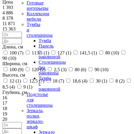
Цена
Готовые
1 393
интерьеры
4 886
Коллекции
8 378
мебели
11 871
Тумбы
15 363
и
столешницы
Тумба
Панель
Длина, см
с
100 (
7
)
113,5 (
1
)
127 (
1
)
141,5 (
1
)
80 (
10
)
раковиной
90 (
10
)
Столешницы
Ширина, см
без
100 (
9
)
120 (
2
)
2,5 (
3
)
80 (
6
)
90 (
10
)
раковины
Высота, см
Тумба
12 (
1
)
12,5 (
7
)
18 (
7
)
18,6 (
4
)
30 (
1
)
8 (
2
)
с
8,5 (
4
)
9 (
1
)
раковиной
Глубина, см
Подстолье
16
для
17
столешницы
18
Зеркала,
19
полки,
20
зеркало-
шкаф
Зеркало