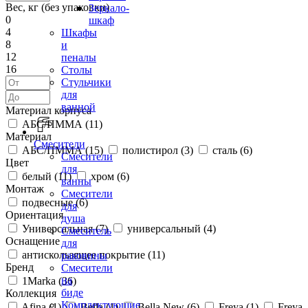
Вес, кг (без упаковки)
Зеркало-
0
шкаф
4
Шкафы
8
и
12
пеналы
16
Столы
Стульчики
для
ванной
Материал корпуса
АБС/ПММА (
11
)
Материал
Смесители
АБС/ПММА (
15
)
полистирол (
3
)
сталь (
6
)
Смесители
Цвет
для
белый (
11
)
хром (
6
)
ванны
Монтаж
Смесители
подвесные (
6
)
для
Ориентация
душа
Универсальная (
7
)
универсальный (
4
)
Смеситель
Оснащение
для
антискользящее покрытие (
11
)
раковины
Бренд
Смесители
на
1Marka (
36
)
биде
Коллекция
Комплектующие
Afina (
1
)
Bella (
1
)
Bella New (
6
)
Freya (
1
)
Freya