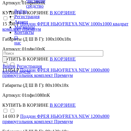
Чистящее
Артикул: 01пфн80пК
средство
Войти
КУПИТЬ
В КОРЗИНЕ
В КОРЗИНЕ
Регистрация
Акции
15 300 Р
Поддон ФРЕЯ НЬЮ/FREYA NEW 1000х1000 квадрат
Магазины
комплект Премиум
Контакты
О
Габариты (Д Ш В Г): 100x100x18x
нас
Артикул: 01пфн10пК
КУПИТЬ
В КОРЗИНЕ
В КОРЗИНЕ
Войти
Регистрация
13 054 Р
Поддон ФРЕЯ НЬЮ/FREYA NEW 1000х800
корзина пуста
прямоугольник комплект Премиум
Габариты (Д Ш В Г): 80x100x18x
Артикул: 01пфн1080пК
КУПИТЬ
В КОРЗИНЕ
В КОРЗИНЕ
14 693 Р
Поддон ФРЕЯ НЬЮ/FREYA NEW 1200х800
прямоугольник комплект Премиум