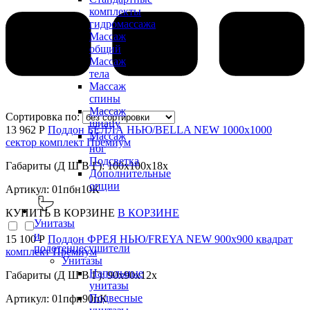
комплекты
гидромассажа
Массаж
общий
Массаж
тела
Массаж
спины
Массаж
Сортировка по:
шиацу
13 962 Р
Поддон БЕЛЛА НЬЮ/BELLA NEW 1000х1000
Массаж
сектор комплект Премиум
ног
Подсветка
Габариты (Д Ш В Г): 100x100x18x
Дополнительные
опции
Артикул: 01пбн10К
КУПИТЬ
В КОРЗИНЕ
В КОРЗИНЕ
Унитазы
и
15 100 Р
Поддон ФРЕЯ НЬЮ/FREYA NEW 900х900 квадрат
полотенцесушители
комплект Премиум
Унитазы
Напольные
Габариты (Д Ш В Г): 90x90x12x
унитазы
Подвесные
Артикул: 01пфн90пК