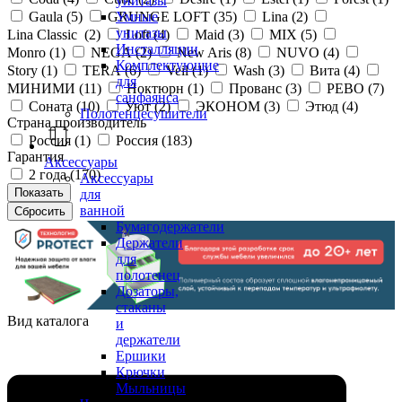
унитазы
Gaula (
5
)
GRUNGE LOFT (
35
)
Lina (
2
)
Умные
унитазы
Lina Classic (
2
)
Loft (
4
)
Maid (
3
)
MIX (
5
)
Инсталляции
Monro (
1
)
NEGA (
2
)
New Aris (
8
)
NUVO (
4
)
Комплектующие
Story (
1
)
TERA (
6
)
Veil (
1
)
Wash (
3
)
Вита (
4
)
для
МИНИМИ (
11
)
Ноктюрн (
1
)
Прованс (
3
)
РЕВО (
7
)
санфаянса
Соната (
10
)
Уют (
2
)
ЭКОНОМ (
3
)
Этюд (
4
)
Полотенцесушители
Страна производитель
Россия (
1
)
Россия (
183
)
Гарантия
Аксессуары
2 года (
170
)
Аксессуары
для
ванной
Бумагодержатели
Держатели
для
полотенец
Дозаторы,
стаканы
Вид каталога
и
держатели
Ершики
Крючки
Мыльницы