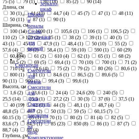
75 (
5
)
79 (
1
)
80 (
18
)
85 (
2
)
90 (
14
)
Зеркало-
Длина, см
шкаф
30 (
1
)
44 (
10
)
44,7 (
4
)
45 (
7
)
47 (
1
)
48 (
11
)
Шкафы
50 (
11
)
87 (
1
)
90 (
1
)
и
Ширина, см
пеналы
100 (
14
)
1000 (
1
)
105,6 (
1
)
106 (
1
)
106,5 (
2
)
Столы
Стульчики
110 (
2
)
120 (
2
)
35 (
1
)
38 (
2
)
39 (
1
)
40 (
3
)
для
43 (
1
)
45 (
1
)
47,9 (
1
)
48,4 (
1
)
50 (
10
)
55 (
2
)
ванной
57,6 (
4
)
58 (
2
)
58,4 (
1
)
59 (
10
)
590 (
1
)
60 (
29
)
60,4 (
4
)
61 (
2
)
610 (
4
)
62 (
1
)
65 (
1
)
68 (
2
)
68,5 (
2
)
69 (
5
)
69,4 (
1
)
70 (
10
)
700 (
1
)
71 (
2
)
Смесители
710 (
4
)
74,6 (
4
)
75 (
2
)
79 (
2
)
80 (
26
)
80,6 (
1
)
Смесители
800 (
1
)
81 (
1
)
84,6 (
1
)
86,5 (
2
)
89,6 (
5
)
для
90 (
11
)
900 (
1
)
99,4 (
3
)
99,6 (
1
)
ванны
Высота, см
Смесители
1,6 (
2
)
23,6 (
1
)
24 (
4
)
24,6 (
20
)
240 (
5
)
для
душа
25,5 (
14
)
25.5 (
1
)
27,2 (
2
)
30 (
3
)
37 (
6
)
37,5 (
1
)
Смеситель
40 (
19
)
42 (
1
)
44 (
3
)
48,1 (
1
)
48,7 (
4
)
для
48,8 (
5
)
48.7 (
2
)
50 (
13
)
59 (
5
)
60,15 (
7
)
раковины
60.15 (
3
)
65 (
1
)
70 (
1
)
80 (
2
)
81 (
4
)
82 (
5
)
Смесители
83,6 (
7
)
84,5 (
1
)
85 (
23
)
850 (
8
)
86 (
1
)
87 (
7
)
на
88,7 (
4
)
89 (
4
)
биде
Глубина, см
Комплектующие