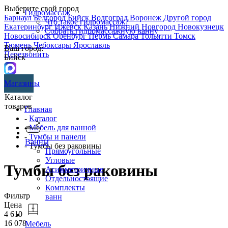
Выберите свой город
Гидромассаж
Барнаул
Белгород
Бийск
Волгоград
Воронеж
Другой город
Что такое гидромассаж?
Екатеринбург
Ижевск
Казань
Нижний Новгород
Новокузнецк
Собрать гидромассажную ванну
Новосибирск
Оренбург
Пермь
Самара
Тольятти
Томск
Тюмень
Чебоксары
Ярославль
Ваш город:
Перезвонить
Бийск
Магазины
Каталог
товаров
Главная
-
Каталог
-
Мебель для ванной
-
Тумбы и панели
Ванны
- Тумбы без раковины
Прямоугольные
Угловые
Тумбы без раковины
Асимметричные
Отдельностоящие
Комплекты
Фильтр
ванн
Цена
4 610
16 078
Мебель