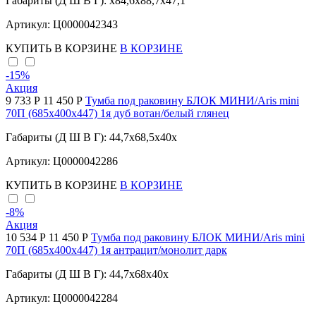
Габариты (Д Ш В Г): x84,6x88,7x47,1
Артикул: Ц0000042343
КУПИТЬ
В КОРЗИНЕ
В КОРЗИНЕ
-15
%
Акция
9 733 Р
11 450 Р
Тумба под раковину БЛОК МИНИ/Aris mini
70П (685х400х447) 1я дуб вотан/белый глянец
Габариты (Д Ш В Г): 44,7x68,5x40x
Артикул: Ц0000042286
КУПИТЬ
В КОРЗИНЕ
В КОРЗИНЕ
-8
%
Акция
10 534 Р
11 450 Р
Тумба под раковину БЛОК МИНИ/Aris mini
70П (685х400х447) 1я антрацит/монолит дарк
Габариты (Д Ш В Г): 44,7x68x40x
Артикул: Ц0000042284