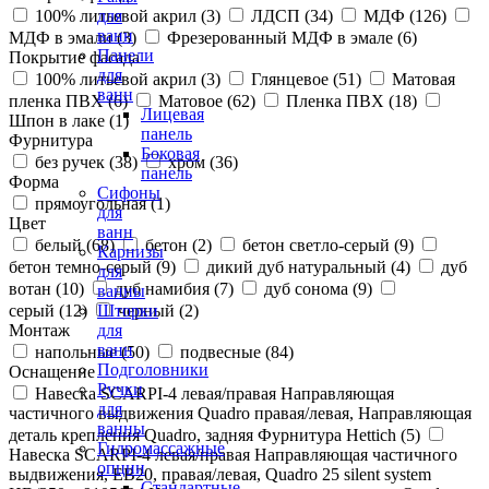
100% литьевой акрил (
3
)
ЛДСП (
34
)
МДФ (
126
)
для
ванн
МДФ в эмали (
3
)
Фрезерованный МДФ в эмале (
6
)
Панели
Покрытие фасада
для
100% литьевой акрил (
3
)
Глянцевое (
51
)
Матовая
ванн
пленка ПВХ (
6
)
Матовое (
62
)
Пленка ПВХ (
18
)
Лицевая
Шпон в лаке (
1
)
панель
Фурнитура
Боковая
без ручек (
38
)
хром (
36
)
панель
Форма
Сифоны
прямоугольная (
1
)
для
Цвет
ванн
белый (
68
)
бетон (
2
)
бетон светло-серый (
9
)
Карнизы
бетон темно-серый (
9
)
дикий дуб натуральный (
4
)
дуб
для
вотан (
10
)
дуб намибия (
7
)
дуб сонома (
9
)
ванны
серый (
12
)
черный (
2
)
Шторки
Монтаж
для
ванн
напольные (
50
)
подвесные (
84
)
Подголовники
Оснащение
Ручки
Навеска SCARPI-4 левая/правая Направляющая
для
частичного выдвижения Quadro правая/левая, Направляющая
ванны
деталь крепления Quadro, задняя Фурнитура Hettich (
5
)
Гидромассажные
Навеска SCARPI-4 левая/правая Направляющая частичного
опции
выдвижения, ЕВ20, правая/левая, Quadro 25 silent system
Стандартные