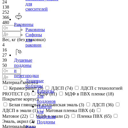
24
для
138
смесителей
252
366
480
Раковины
Раковины
Сифоны
Вес, кг (без упаковки)
для
4
раковин
16
27
39
Душевые
50
поддоны
и
перегородки
Душевые
Материал корпуса
поддоны
Керамогранит (
9
)
ЛДСП (
74
)
ЛДСП с технологией
Карнизы
PROTECT (
3
)
МДФ (
81
)
МДФ в ПВХ пленке (
18
)
для
Покрытие корпуса
поддонов
Белая глянцевая итальянская эмаль (
3
)
ЛДСП (
36
)
Панели
ЛДСП в эмали (
1
)
Матовая пленка ПВХ (
4
)
для
Матовое (
22
)
МДФ в эмали (
2
)
Пленка ПВХ (
65
)
поддонов
Эмаль, акрил (
2
)
Поддоны
Материал фасада
Рамы