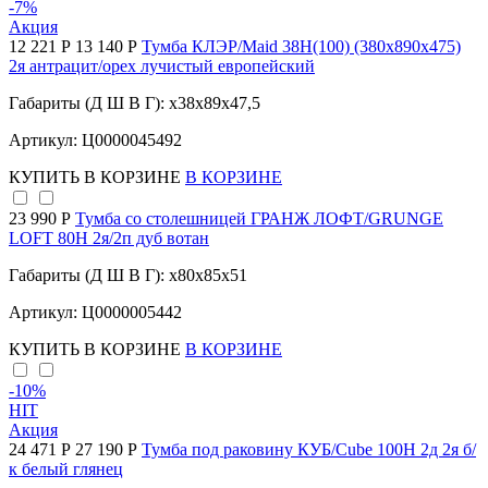
-7
%
Акция
12 221 Р
13 140 Р
Тумба КЛЭР/Maid 38Н(100) (380х890х475)
2я антрацит/орех лучистый европейский
Габариты (Д Ш В Г): x38x89x47,5
Артикул: Ц0000045492
КУПИТЬ
В КОРЗИНЕ
В КОРЗИНЕ
23 990 Р
Тумба со столешницей ГРАНЖ ЛОФТ/GRUNGE
LOFT 80Н 2я/2п дуб вотан
Габариты (Д Ш В Г): x80x85x51
Артикул: Ц0000005442
КУПИТЬ
В КОРЗИНЕ
В КОРЗИНЕ
-10
%
HIT
Акция
24 471 Р
27 190 Р
Тумба под раковину КУБ/Cube 100Н 2д 2я б/
к белый глянец