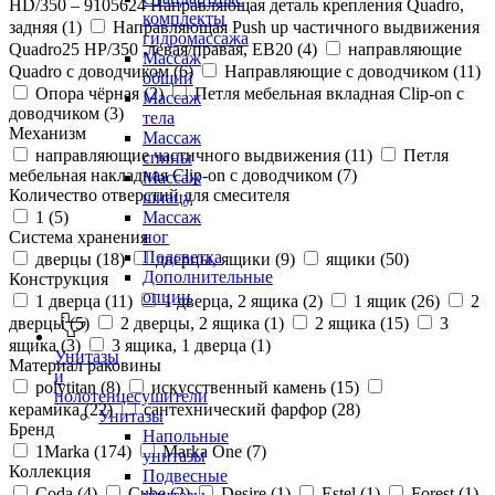
HD/350 – 9105624 Направляющая деталь крепления Quadro,
комплекты
задняя (
1
)
Направляющая Push up частичного выдвижения
гидромассажа
Quadro25 НР/350 ,левая/правая, ЕВ20 (
4
)
направляющие
Массаж
Quadro с доводчиком (
6
)
Направляющие с доводчиком (
11
)
общий
Опора чёрная (
2
)
Петля мебельная вкладная Clip-on с
Массаж
доводчиком (
3
)
тела
Механизм
Массаж
направляющие частичного выдвижения (
11
)
Петля
спины
мебельная накладная Clip-on с доводчиком (
7
)
Массаж
Количество отверстий для смесителя
шиацу
1 (
5
)
Массаж
Система хранения
ног
Подсветка
дверцы (
18
)
дверцы, ящики (
9
)
ящики (
50
)
Дополнительные
Конструкция
опции
1 дверца (
11
)
1 дверца, 2 ящика (
2
)
1 ящик (
26
)
2
дверцы (
5
)
2 дверцы, 2 ящика (
1
)
2 ящика (
15
)
3
ящика (
3
)
3 ящика, 1 дверца (
1
)
Унитазы
Материал раковины
и
polytitan (
8
)
искусственный камень (
15
)
полотенцесушители
керамика (
22
)
сантехнический фарфор (
28
)
Унитазы
Бренд
Напольные
1Marka (
174
)
Marka One (
7
)
унитазы
Коллекция
Подвесные
Coda (
4
)
Cube (
2
)
Desire (
1
)
Estel (
1
)
Forest (
1
)