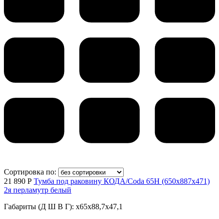
Сортировка по:
21 890 Р
Тумба под раковину КОДА/Coda 65Н (650х887х471)
2я перламутр белый
Габариты (Д Ш В Г): x65x88,7x47,1