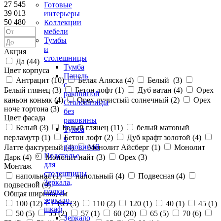
27 545
Готовые
39 013
интерьеры
50 480
Коллекции
мебели
Тумбы
и
Акция
столешницы
Да (
44
)
Тумба
Цвет корпуса
Панель
Антрацит (
10
)
Белая Аляска (
4
)
Белый (
3
)
с
Белый глянец (
3
)
Бетон лофт (
1
)
Дуб ватан (
4
)
Орех
раковиной
каньон коньяк (
4
)
Орех лучистый солнечный (
2
)
Орех
Столешницы
ноче тортона (
3
)
без
Цвет фасада
раковины
Белый (
3
)
Белый глянец (
11
)
белый матовый
Тумба
перламутр (
1
)
Бетон лофт (
2
)
Дуб крафт золотой (
4
)
с
раковиной
Латте фактурный (
4
)
Монолит Айсберг (
1
)
Монолит
Подстолье
Дарк (
4
)
Монолит найт (
3
)
Орех (
3
)
для
Монтаж
столешницы
напольная (
1
)
напольный (
4
)
Подвесная (
4
)
Зеркала,
подвесной (
9
)
полки,
Общая ширина, см
зеркало-
100 (
12
)
105 (
3
)
110 (
2
)
120 (
1
)
40 (
1
)
45 (
1
)
шкаф
50 (
5
)
55 (
2
)
57 (
1
)
60 (
20
)
65 (
5
)
70 (
6
)
Зеркало