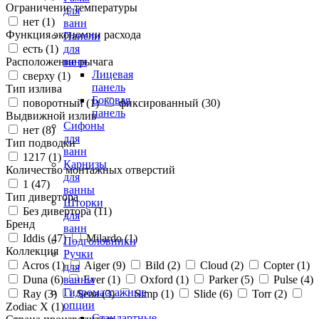
Ограничение температуры
для
нет (
1
)
ванн
Функция экономии расхода
Панели
есть (
1
)
для
Расположение рычага
ванн
Лицевая
сверху (
1
)
панель
Тип излива
Боковая
поворотный (
1
)
фиксированный (
30
)
панель
Выдвижной излив
Сифоны
нет (
8
)
для
Тип подводки
ванн
1217 (
1
)
Карнизы
Количество монтажных отверстий
для
1 (
47
)
ванны
Тип дивертора
Шторки
Без дивертора (
11
)
для
Бренд
ванн
Iddis (
47
)
Milardo (
1
)
Подголовники
Коллекция
Ручки
Acros (
1
)
Aiger (
9
)
Bild (
2
)
Cloud (
2
)
Copter (
1
)
для
Duna (
6
)
Ever (
1
)
Oxford (
1
)
Parker (
5
)
Pulse (
4
)
ванны
Гидромассажные
Ray (
3
)
Sena (
3
)
Simp (
1
)
Slide (
6
)
Torr (
2
)
опции
Zodiac X (
1
)
Стандартные