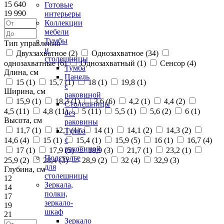
15 640
Готовые
19 990
интерьеры
Коллекции
мебели
Тумбы
Тип управления
и
Двухзахватное (
2
)
Однозахватное (
34
)
столешницы
однозахватные (
6
)
Однозахватный (
1
)
Сенсор (
4
)
Тумба
Длина, см
Панель
15 (
1
)
15,7 (
1
)
18 (
1
)
19,8 (
1
)
с
Ширина, см
раковиной
15,9 (
1
)
18,3 (
1
)
3,6 (
6
)
4,2 (
1
)
4,4 (
2
)
Столешницы
4,5 (
11
)
4,8 (
11
)
5 (
11
)
5,5 (
1
)
5,6 (
2
)
6 (
1
)
без
Высота, см
раковины
11,7 (
1
)
12,1 (
1
)
14 (
1
)
14,1 (
2
)
14,3 (
2
)
Тумба
с
14,6 (
4
)
15 (
1
)
15,4 (
1
)
15,9 (
5
)
16 (
1
)
16,7 (
4
)
раковиной
17 (
1
)
17,9 (
5
)
18,9 (
3
)
21,7 (
1
)
23,2 (
1
)
Подстолье
25,9 (
2
)
28,4 (
3
)
28,9 (
2
)
32 (
4
)
32,9 (
3
)
для
Глубина, см
столешницы
12
Зеркала,
14
полки,
17
зеркало-
19
шкаф
21
Зеркало