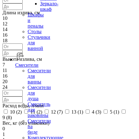
Зеркало-
шкаф
Длина излива, см
Шкафы
10
и
12
пеналы
14
Столы
16
Стульчики
18
для
ванной
Высота излива, см
7
Смесители
11
Смесители
16
для
20
ванны
24
Смесители
для
душа
Смеситель
Расход воды, л/мин
для
10 (
2
)
11 (
2
)
12 (
7
)
13 (
1
)
4 (
3
)
5 (
1
)
раковины
9 (
8
)
Смесители
Вес, кг (без упаковки)
на
0
биде
1
Комплектующие