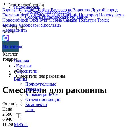
Выберите свой город
Гидромассаж
Барнаул
Белгород
Бийск
Волгоград
Воронеж
Другой город
Что такое гидромассаж?
Екатеринбург
Ижевск
Казань
Нижний Новгород
Новокузнецк
Собрать гидромассажную ванну
Новосибирск
Оренбург
Пермь
Самара
Тольятти
Томск
Тюмень
Чебоксары
Ярославль
Ваш город:
Перезвонить
Бийск
Магазины
Каталог
товаров
Главная
-
Каталог
-
Смесители
- Смесители для раковины
Ванны
Прямоугольные
Смесители для раковины
Угловые
Асимметричные
Отдельностоящие
Фильтр
Комплекты
Цена
ванн
2 590
6 940
11 290
Мебель