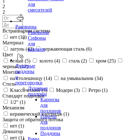
1
для
2
смесителей
2
Раковины
Встраиваемая система
Раковины
нет (
10
)
Сифоны
Материал
для
латунь (
42
)
нержавеющая сталь (
6
)
раковин
Цвет
белый (
5
)
золото (
4
)
сталь (
2
)
хром (
25
)
Душевые
черный (
12
)
поддоны
Монтаж
и
на столешницу (
14
)
на умывальник (
34
)
перегородки
Стиль
Душевые
Классический (
3
)
Модерн (
3
)
Ретро (
1
)
поддоны
Стандарт подводки
Карнизы
1/2" (
1
)
для
Механизм
поддонов
керамический картридж (
1
)
Панели
Защита от обратного потока
для
нет (
1
)
поддонов
Девиатор
Поддоны
нет (
1
)
Рамы