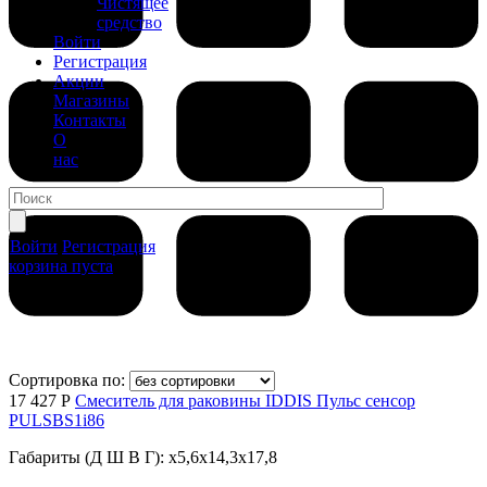
Чистящее
средство
Войти
Регистрация
Акции
Магазины
Контакты
О
нас
Войти
Регистрация
корзина пуста
Сортировка по:
17 427 Р
Смеситель для раковины IDDIS Пульс сенсор
PULSBS1i86
Габариты (Д Ш В Г): x5,6x14,3x17,8