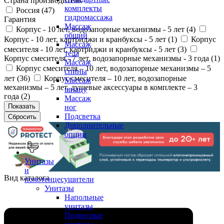
Страна производитель
комплекты
Россия (
47
)
гидромассажа
Гарантия
Массаж
Корпус - 10 лет, водозапорные механизмы - 5 лет (
4
)
общий
Корпус - 10 лет, картриджи и кранбуксы - 5 лет (
1
)
Корпус
Массаж
смесителя - 10 лет, картриджи и кранбуксы - 5 лет (
3
)
тела
Корпус смесителя - 7 лет, водозапорные механизмы - 3 года (
1
)
Массаж
Корпус смесителя – 10 лет, водозапорные механизмы – 5
спины
лет (
36
)
Корпус смесителя – 10 лет, водозапорные
Массаж
механизмы – 5 лет, душевые аксессуары в комплекте – 3
шиацу
года (
2
)
Массаж
ног
Подсветка
Дополнительные
опции
Унитазы
и
Вид каталога
полотенцесушители
Унитазы
Напольные
унитазы
Подвесные