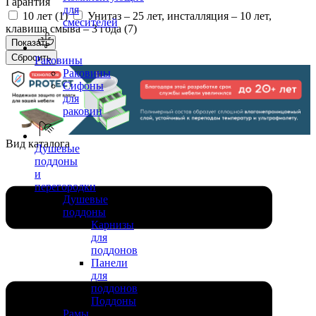
Гарантия
для
10 лет (
1
)
Унитаз – 25 лет, инсталляция – 10 лет,
смесителей
клавиша смыва – 3 года (
7
)
Раковины
Раковины
Сифоны
для
раковин
Вид каталога
Душевые
поддоны
и
перегородки
Душевые
поддоны
Карнизы
для
поддонов
Панели
для
поддонов
Поддоны
Рамы