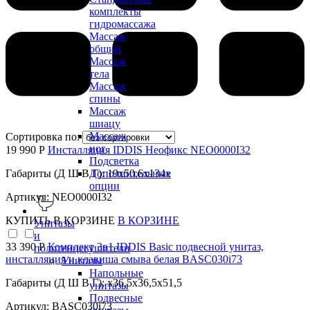
комплекты
гидромассажа
Массаж
общий
Массаж
тела
Массаж
спины
Массаж
шиацу
Массаж
Сортировка по:
ног
19 990 Р
Инсталляция IDDIS Неофикс NEO0000I32
Подсветка
Габариты (Д Ш В Г): 19x50,6x134x
Дополнительные
опции
Артикул: NEO0000I32
КУПИТЬ
В КОРЗИНЕ
В КОРЗИНЕ
Унитазы
и
33 390 Р
Комплект 3в1 IDDIS Basic подвесной унитаз,
полотенцесушители
инсталляция и клавиша смыва белая BASC030i73
Унитазы
Напольные
Габариты (Д Ш В Г): x36,5x36,5x51,5
унитазы
Подвесные
Артикул: BASC030i73