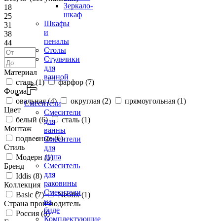
Зеркало-
18
шкаф
25
Шкафы
31
и
38
пеналы
44
Столы
Стульчики
для
Материал
ванной
сталь (
1
)
фарфор (
7
)
Форма
овальная (
4
)
округлая (
2
)
прямоугольная (
1
)
Смесители
Цвет
Смесители
белый (
6
)
сталь (
1
)
для
Монтаж
ванны
подвесные (
6
)
Смесители
Стиль
для
душа
Модерн (
1
)
Смеситель
Бренд
для
Iddis (
8
)
раковины
Коллекция
Смесители
Basic (
7
)
Neofix (
1
)
на
Страна производитель
биде
Россия (
8
)
Комплектующие