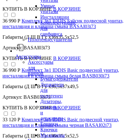
унитазы
Умные
КУПИТЬ
В КОРЗИНЕ
В КОРЗИНЕ
унитазы
Инсталляции
36 990 Р
Комплект 3в1 IDDIS Бэйсик подвесной унитаз,
Комплектующие
инсталляция и клавиша смыва BASAI03i73
для
санфаянса
Габариты (Д Ш В Г): x36x35,5x52,5
Полотенцесушители
Артикул: BASAI03i73
Аксессуары
КУПИТЬ
В КОРЗИНЕ
В КОРЗИНЕ
Аксессуары
для
36 990 Р
Комплект 3в1 IDDIS Basic подвесной унитаз,
ванной
инсталляция и клавиша смыва белая BASB030i73
Бумагодержатели
Держатели
Габариты (Д Ш В Г): x36,5x37x49,5
для
полотенец
Артикул: BASB030i73
Дозаторы,
стаканы
КУПИТЬ
В КОРЗИНЕ
В КОРЗИНЕ
и
держатели
33 120 Р
Комплект 3в1 IDDIS Basic подвесной унитаз,
Ершики
инсталляция и клавиша смыва черная BASAI02i73
Крючки
Мыльницы
Габариты (Д Ш В Г): x36x35,5x52,5