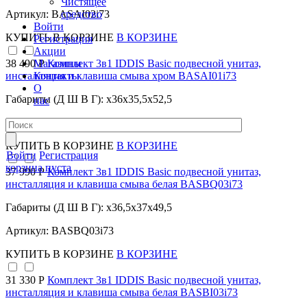
Чистящее
средство
Артикул: BASAI02i73
Войти
КУПИТЬ
В КОРЗИНЕ
В КОРЗИНЕ
Регистрация
Акции
Магазины
38 490 Р
Комплект 3в1 IDDIS Basic подвесной унитаз,
Контакты
инсталляция и клавиша смыва хром BASAI01i73
О
Габариты (Д Ш В Г): x36x35,5x52,5
нас
Артикул: BASAI01i73
КУПИТЬ
В КОРЗИНЕ
В КОРЗИНЕ
Войти
Регистрация
корзина пуста
37 990 Р
Комплект 3в1 IDDIS Basic подвесной унитаз,
инсталляция и клавиша смыва белая BASBQ03i73
Габариты (Д Ш В Г): x36,5x37x49,5
Артикул: BASBQ03i73
КУПИТЬ
В КОРЗИНЕ
В КОРЗИНЕ
31 330 Р
Комплект 3в1 IDDIS Basic подвесной унитаз,
инсталляция и клавиша смыва белая BASBI03i73