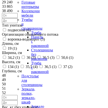
29 240
Готовые
33 865
интерьеры
38 490
Коллекции
мебели
Тумбы
и
Тип унитаза
столешницы
подвесной (
6
)
Тумба
Организация смывающего потока
Панель
воронка-водоворот (
3
)
с
Длина, см
раковиной
19 (
1
)
Столешницы
Ширина, см
без
34,2 (
1
)
36 (
3
)
36,5 (
3
)
50,6 (
1
)
раковины
Высота, см
Тумба
134 (
1
)
35,5 (
4
)
36,5 (
1
)
37 (
2
)
с
Глубина, см
раковиной
48
Подстолье
49
для
50
столешницы
51
Зеркала,
52
полки,
зеркало-
шкаф
Зеркало
Вес, кг (без упаковки)