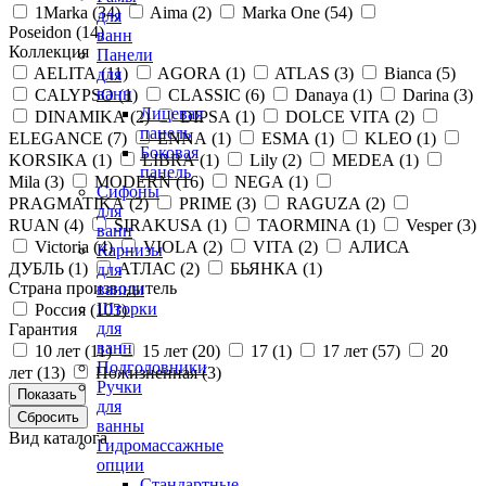
1Marka (
34
)
Aima (
2
)
Marka One (
54
)
для
Poseidon (
14
)
ванн
Коллекция
Панели
AELITA (
11
)
AGORA (
1
)
ATLAS (
3
)
Bianca (
5
)
для
ванн
CALYPSO (
1
)
CLASSIC (
6
)
Danaya (
1
)
Darina (
3
)
Лицевая
DINAMIKA (
2
)
DIPSA (
1
)
DOLCE VITA (
2
)
панель
ELEGANCE (
7
)
ENNA (
1
)
ESMA (
1
)
KLEO (
1
)
Боковая
KORSIKA (
1
)
LIBRA (
1
)
Lily (
2
)
MEDEA (
1
)
панель
Mila (
3
)
MODERN (
16
)
NEGA (
1
)
Сифоны
PRAGMATIKA (
2
)
PRIME (
3
)
RAGUZA (
2
)
для
RUAN (
4
)
SIRAKUSA (
1
)
TAORMINA (
1
)
Vesper (
3
)
ванн
Victoria (
4
)
VIOLA (
2
)
VITA (
2
)
АЛИСА
Карнизы
ДУБЛЬ (
1
)
АТЛАС (
2
)
БЬЯНКА (
1
)
для
Страна производитель
ванны
Шторки
Россия (
103
)
для
Гарантия
ванн
10 лет (
11
)
15 лет (
20
)
17 (
1
)
17 лет (
57
)
20
Подголовники
лет (
13
)
Пожизненная (
3
)
Ручки
для
ванны
Вид каталога
Гидромассажные
опции
Стандартные