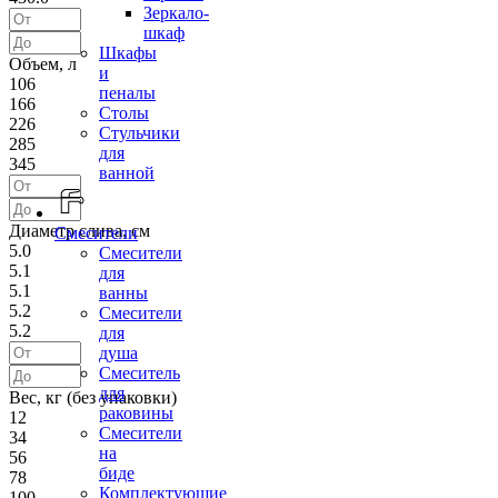
Зеркало-
шкаф
Шкафы
Объем, л
и
106
пеналы
166
Столы
226
Стульчики
285
для
345
ванной
Диаметр слива, см
Смесители
5.0
Смесители
5.1
для
5.1
ванны
5.2
Смесители
5.2
для
душа
Смеситель
для
Вес, кг (без упаковки)
раковины
12
Смесители
34
на
56
биде
78
Комплектующие
100