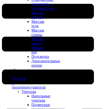
комплекты
гидромассажа
Массаж
общий
Массаж
тела
Массаж
спины
Массаж
шиацу
Массаж
ног
Подсветка
Дополнительные
опции
Унитазы
и
полотенцесушители
Унитазы
Напольные
унитазы
Подвесные