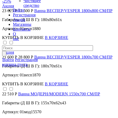
Чистящее
-25
%
средство
Акция
Войти
23 625 Р
31 500 Р
Ванна ВЕСПЕР/VESPER 1800х800 СМ/ПР
Регистрация
Акции
Габариты (Д Ш В Г): 180x80x61x
Магазины
Артикул: 01весп1880
Контакты
О
КУПИТЬ
В КОРЗИНЕ
В КОРЗИНЕ
нас
-25
%
Акция
21 600 Р
28 800 Р
Ванна ВЕСПЕР/VESPER 1800х700 СМ/ПР
Войти
Регистрация
корзина пуста
Габариты (Д Ш В Г): 180x70x61x
Артикул: 01весп1870
КУПИТЬ
В КОРЗИНЕ
В КОРЗИНЕ
22 510 Р
Ванна МОДЕРН/MODERN 1550х700 СМ/ПР
Габариты (Д Ш В Г): 155x70x62x43
Артикул: 01мод15570