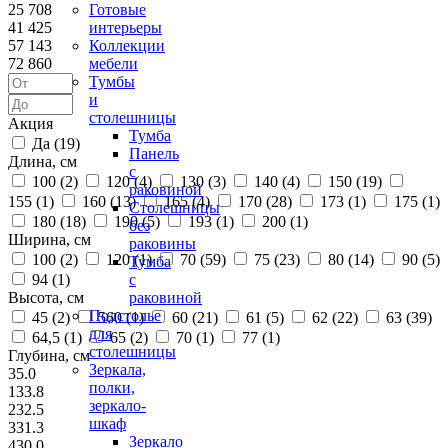
25 708
Готовые
41 425
интерьеры
57 143
Коллекции
72 860
мебели
Тумбы
и
столешницы
Акция
Тумба
Да (
19
)
Панель
Длина, см
с
100 (
2
)
120 (
4
)
130 (
3
)
140 (
4
)
150 (
19
)
раковиной
155 (
1
)
160 (
13
)
165 (
4
)
170 (
28
)
173 (
1
)
175 (
1
)
Столешницы
180 (
18
)
190 (
5
)
193 (
1
)
200 (
1
)
без
Ширина, см
раковины
100 (
2
)
120 (
1
)
70 (
59
)
75 (
23
)
80 (
14
)
90 (
5
)
Тумба
94 (
1
)
с
Высота, см
раковиной
Подстолье
45 (
2
)
560 (
1
)
60 (
21
)
61 (
5
)
62 (
22
)
63 (
39
)
для
64,5 (
1
)
65 (
2
)
70 (
1
)
77 (
1
)
столешницы
Глубина, см
Зеркала,
35.0
полки,
133.8
зеркало-
232.5
шкаф
331.3
Зеркало
430.0