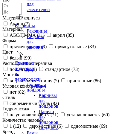
для
смесителей
Материал корпуса
Акрил (
7
)
Раковины
Материал
Раковины
АБС/ПММА (
11
)
акрил (
85
)
Сифоны
Форма
для
прямоугольная (
9
)
прямоугольные (
83
)
раковин
Цвет
белый (
99
)
Душевые
Расположение перелива
поддоны
по центру (
8
)
стандартное (
73
)
и
Монтаж
перегородки
встраивается в нишу (
5
)
пристенные (
86
)
Душевые
Угловая конструкция
поддоны
нет (
82
)
Карнизы
Стиль
для
современный стиль (
82
)
поддонов
Гидромассаж
Панели
не устанавливается (
21
)
устанавливается (
60
)
для
Количество человек
поддонов
1 (
12
)
двухместные (
6
)
одноместные (
69
)
Поддоны
Бренд
Рамы