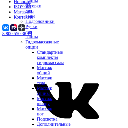
ванны
Новости
Шторки
ISO 9001
для
Магазины
ванн
Контакты
Подголовники
Ручки
для
8 800 550 30 13
ванны
Гидромассажные
опции
Стандартные
комплекты
гидромассажа
Массаж
общий
Массаж
тела
Массаж
спины
Массаж
шиацу
Массаж
ног
Подсветка
Дополнительные