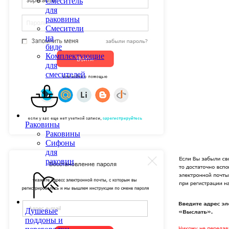
Смеситель
для
раковины
Смесители
на
биде
Комплектующие
для
смесителей
Раковины
Раковины
Сифоны
для
раковин
Душевые
поддоны и