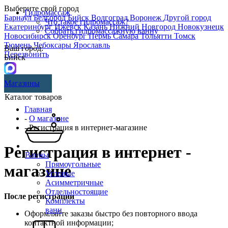
Выберите свой город
Гидромассаж
Барнаул
Белгород
Бийск
Волгоград
Воронеж
Другой город
Что такое гидромассаж?
Екатеринбург
Ижевск
Казань
Нижний Новгород
Новокузнецк
Собрать гидромассажную ванну
Новосибирск
Оренбург
Пермь
Самара
Тольятти
Томск
Тюмень
Чебоксары
Ярославль
Ваш город:
Перезвонить
Бийск
Магазины
Каталог товаров
Главная
-
О магазине
- Регистрация в интернет-магазине
Регистрация в интернет -
Ванны
Прямоугольные
магазине
Угловые
Асимметричные
Отдельностоящие
После регистрации
Комплекты
ванн
Оформляйте заказы быстро без повторного ввода
контактной информации;