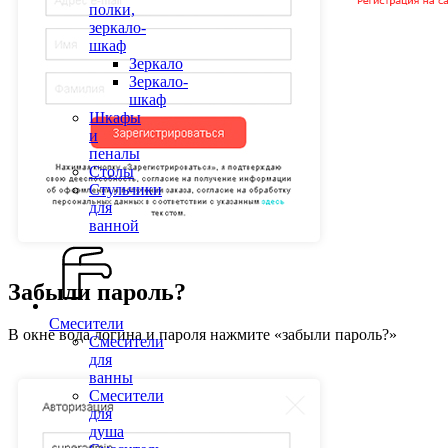
полки,
зеркало-
шкаф
Зеркало
Зеркало-
шкаф
Шкафы
и
пеналы
Столы
Стульчики
для
ванной
Забыли пароль?
Смесители
В окне вода логина и пароля нажмите «забыли пароль?»
Смесители
для
ванны
Смесители
для
душа