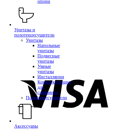
опции
Унитазы и
полотенцесушители
Унитазы
Напольные
унитазы
Подвесные
унитазы
Умные
унитазы
Инсталляции
Комплектующие
для
санфаянса
Полотенцесушители
Аксессуары