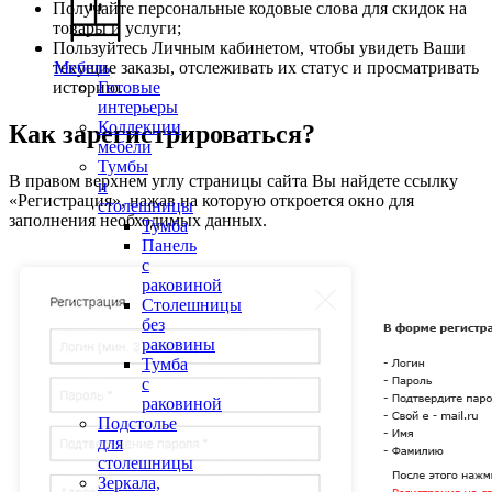
Получайте персональные кодовые слова для скидок на
товары и услуги;
Пользуйтесь Личным кабинетом, чтобы увидеть Ваши
текущие заказы, отслеживать их статус и просматривать
Мебель
историю.
Готовые
интерьеры
Коллекции
Как зарегистрироваться?
мебели
Тумбы
В правом верхнем углу страницы сайта Вы найдете ссылку
и
«Регистрация», нажав на которую откроется окно для
столешницы
заполнения необходимых данных.
Тумба
Панель
с
раковиной
Столешницы
без
раковины
Тумба
с
раковиной
Подстолье
для
столешницы
Зеркала,