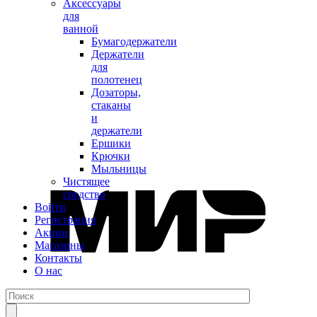
Аксессуары
для
ванной
Бумагодержатели
Держатели
для
полотенец
Дозаторы,
стаканы
и
держатели
Ершики
Крючки
Мыльницы
Чистящее
средство
Войти
Регистрация
Акции
Магазины
Контакты
О нас