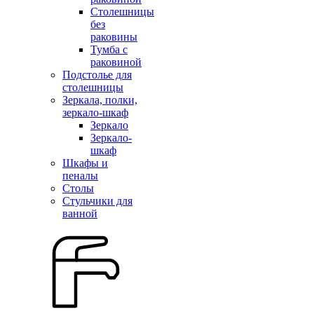
Столешницы
без
раковины
Тумба с
раковиной
Подстолье для
столешницы
Зеркала, полки,
зеркало-шкаф
Зеркало
Зеркало-
шкаф
Шкафы и
пеналы
Столы
Стульчики для
ванной