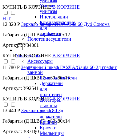
унитазы
Умные
КУПИТЬ
В КОРЗИНЕ
В КОРЗИНЕ
унитазы
Инсталляции
HIT
Комплектующие
12 320 Р
Зеркало-шкаф МИРА/Mira 60 Дуб Сонома
для
санфаянса
Габариты (Д Ш В Г): x60x90x12
Полотенцесушители
Артикул: У84861
Аксессуары
КУПИТЬ
В КОРЗИНЕ
В КОРЗИНЕ
Аксессуары
для
11 780 Р
Зеркальный шкаф ГАУЛА/Gaula 60 2д графит
ванной
Бумагодержатели
Габариты (Д Ш В Г): x60x80x15
Держатели
Артикул: У92541
для
полотенец
КУПИТЬ
В КОРЗИНЕ
В КОРЗИНЕ
Дозаторы,
стаканы
13 440 Р
Зеркало-шкаф 80 3д
и
держатели
Габариты (Д Ш В Г): x80x80x14
Ершики
Крючки
Артикул: У37180
Мыльницы