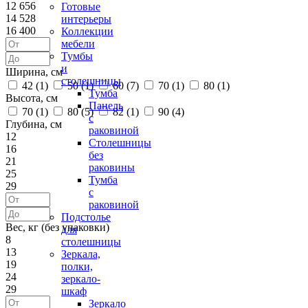
12 656
Готовые
14 528
интерьеры
16 400
Коллекции
мебели
Тумбы
и
Ширина, см
столешницы
42 (
1
)
50 (
1
)
60 (
7
)
70 (
1
)
80 (
1
)
Тумба
Высота, см
Панель
70 (
1
)
80 (
5
)
82 (
1
)
90 (
4
)
с
Глубина, см
раковиной
12
Столешницы
16
без
21
раковины
25
Тумба
29
с
раковиной
Подстолье
Вес, кг (без упаковки)
для
8
столешницы
13
Зеркала,
19
полки,
24
зеркало-
29
шкаф
Зеркало