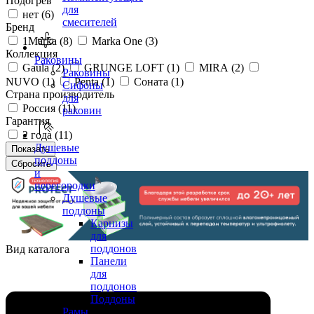
Подогрев
для
нет (
6
)
смесителей
Бренд
1Marka (
8
)
Marka One (
3
)
Коллекция
Раковины
Gaula (
2
)
GRUNGE LOFT (
1
)
MIRA (
2
)
Раковины
NUVO (
1
)
Penta (
1
)
Соната (
1
)
Сифоны
Страна производитель
для
Россия (
11
)
раковин
Гарантия
2 года (
11
)
Душевые
поддоны
и
перегородки
Душевые
поддоны
Карнизы
для
поддонов
Вид каталога
Панели
для
поддонов
Поддоны
Рамы