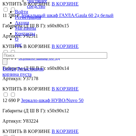
Чистящее
КУПИТЬ
В КОРЗИНЕ
В КОРЗИНЕ
средство
Войти
11 780 Р
Зеркальный шкаф ГАУЛА/Gaula 60 2д белый
Регистрация
Акции
Габариты (Д Ш В Г): x60x80x15
Магазины
Контакты
Артикул: У92511
О
нас
КУПИТЬ
В КОРЗИНЕ
В КОРЗИНЕ
9 570 Р
Зеркало-шкаф 60 1д
Габариты (Д Ш В Г): x60x80x14
Войти
Регистрация
корзина пуста
Артикул: У37178
КУПИТЬ
В КОРЗИНЕ
В КОРЗИНЕ
12 690 Р
Зеркало-шкаф НУВО/Nuvo 50
Габариты (Д Ш В Г): x50x90x12
Артикул: У83224
КУПИТЬ
В КОРЗИНЕ
В КОРЗИНЕ