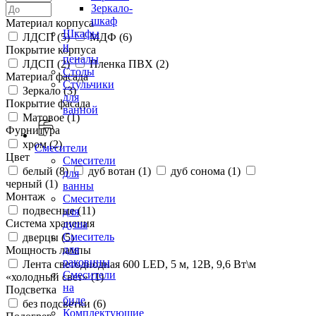
Зеркало-
шкаф
Материал корпуса
Шкафы
ЛДСП (
5
)
МДФ (
6
)
и
Покрытие корпуса
пеналы
ЛДСП (
2
)
Пленка ПВХ (
2
)
Столы
Материал фасада
Стульчики
Зеркало (
3
)
для
Покрытие фасада
ванной
Матовое (
1
)
Фурнитура
хром (
2
)
Смесители
Цвет
Смесители
белый (
8
)
дуб вотан (
1
)
дуб сонома (
1
)
для
черный (
1
)
ванны
Монтаж
Смесители
подвесные (
11
)
для
Система хранения
душа
Смеситель
дверцы (
5
)
для
Мощность лампы
раковины
Лента светодиодная 600 LED, 5 м, 12В, 9,6 Вт\м
Смесители
«холодный свет» (
1
)
на
Подсветка
биде
без подсветки (
6
)
Комплектующие