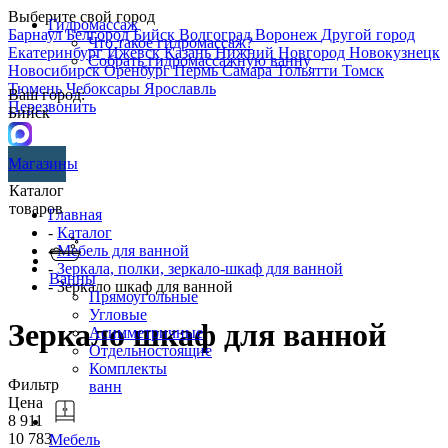
Выберите свой город
Гидромассаж
Барнаул
Белгород
Бийск
Волгоград
Воронеж
Другой город
Что такое гидромассаж?
Екатеринбург
Ижевск
Казань
Нижний Новгород
Новокузнецк
Собрать гидромассажную ванну
Новосибирск
Оренбург
Пермь
Самара
Тольятти
Томск
Тюмень
Чебоксары
Ярославль
Ваш город:
Перезвонить
Бийск
Магазины
Каталог
товаров
Главная
-
Каталог
-
Мебель для ванной
-
Зеркала, полки, зеркало-шкаф для ванной
Ванны
- Зеркало шкаф для ванной
Прямоугольные
Угловые
Зеркало шкаф для ванной
Асимметричные
Отдельностоящие
Комплекты
Фильтр
ванн
Цена
8 911
10 783
Мебель