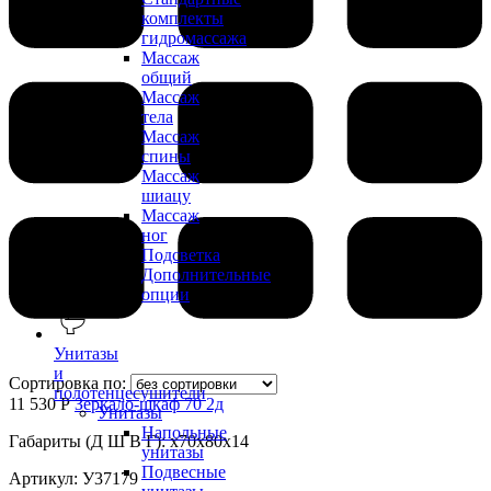
комплекты
гидромассажа
Массаж
общий
Массаж
тела
Массаж
спины
Массаж
шиацу
Массаж
ног
Подсветка
Дополнительные
опции
Унитазы
и
Сортировка по:
полотенцесушители
11 530 Р
Зеркало-шкаф 70 2д
Унитазы
Напольные
Габариты (Д Ш В Г): x70x80x14
унитазы
Подвесные
Артикул: У37179