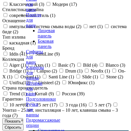
Классический (
3
)
Модерн (
17
)
для
Стилистика дизайна
ванн
Панели
современный стиль (
1
)
для
Оснащение
ванн
импульсная система смыва воды (
2
)
нет (
1
)
система
Лицевая
биде (
2
)
панель
Тип излива
Боковая
каскадная (
1
)
панель
Бренд
Сифоны
Iddis (
41
)
SantiLine (
9
)
для
Коллекция
ванн
Aiger (
1
)
Axes (
1
)
Basic (
7
)
Bild (
4
)
Blanco (
3
)
Карнизы
Bridge (
1
)
Calipso (
2
)
Drum (
1
)
Neofix (
1
)
On-
для
X (
1
)
Oxford (
1
)
Santi Line (
1
)
Slide (
1
)
Stone (
2
)
ванны
Unifix (
12
)
Unisteel (
2
)
Юнификс (
1
)
Шторки
Страна производитель
для
Trend (
1
)
Китай (
9
)
Россия (
39
)
ванн
Гарантия
Подголовники
Ручки
10 лет (
6
)
25 лет (
17
)
3 года (
16
)
5 лет (
7
)
для
Унитаз – 25 лет, инсталляция – 10 лет, клавиша смыва – 3
ванны
года (
7
)
Гидромассажные
опции
Стандартные