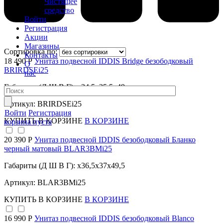
Чистящее
средство
Войти
Регистрация
Акции
Магазины
Сортировка по:
Контакты
18 490 Р
Унитаз подвесной IDDIS Bridge безободковый
О
BRIRDSEi25
нас
Габариты (Д Ш В Г): x34,5x35,5x49
Артикул: BRIRDSEi25
Войти
Регистрация
КУПИТЬ
В КОРЗИНЕ
В КОРЗИНЕ
корзина пуста
20 390 Р
Унитаз подвесной IDDIS безободковый Бланко
черный матовый BLAR3BMi25
Габариты (Д Ш В Г): x36,5x37x49,5
Артикул: BLAR3BMi25
КУПИТЬ
В КОРЗИНЕ
В КОРЗИНЕ
16 990 Р
Унитаз подвесной IDDIS безободковый Blanco