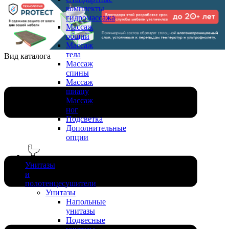
комплекты
гидромассажа
Массаж
общий
Массаж
тела
Вид каталога
Массаж
спины
Массаж
шиацу
Массаж
ног
Подсветка
Дополнительные
опции
Унитазы
и
полотенцесушители
Унитазы
Напольные
унитазы
Подвесные