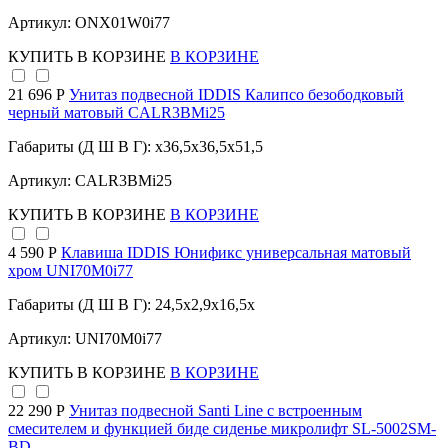
Артикул: ONX01W0i77
КУПИТЬ
В КОРЗИНЕ
В КОРЗИНЕ
21 696 Р
Унитаз подвесной IDDIS Калипсо безободковый
черный матовый CALR3BMi25
Габариты (Д Ш В Г): x36,5x36,5x51,5
Артикул: CALR3BMi25
КУПИТЬ
В КОРЗИНЕ
В КОРЗИНЕ
4 590 Р
Клавиша IDDIS Юнификс универсальная матовый
хром UNI70M0i77
Габариты (Д Ш В Г): 24,5x2,9x16,5x
Артикул: UNI70M0i77
КУПИТЬ
В КОРЗИНЕ
В КОРЗИНЕ
22 290 Р
Унитаз подвесной Santi Line с встроенным
смесителем и функцией биде сиденье микролифт SL-5002SM-
BD