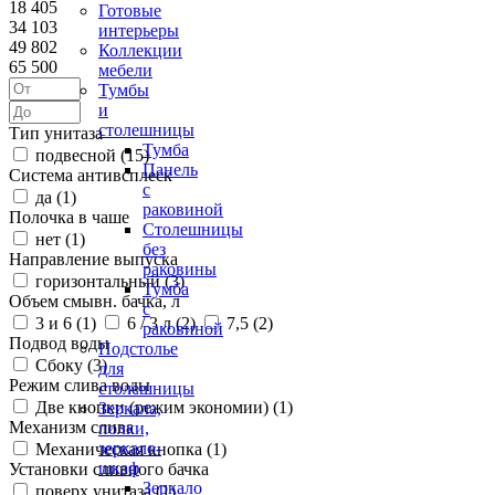
18 405
Готовые
34 103
интерьеры
49 802
Коллекции
65 500
мебели
Тумбы
и
столешницы
Тип унитаза
Тумба
подвесной (
15
)
Панель
Система антивсплеск
с
да (
1
)
раковиной
Полочка в чаше
Столешницы
нет (
1
)
без
Направление выпуска
раковины
горизонтальный (
3
)
Тумба
Объем смывн. бачка, л
с
3 и 6 (
1
)
6 / 3 л (
2
)
7,5 (
2
)
раковиной
Подвод воды
Подстолье
Сбоку (
3
)
для
Режим слива воды
столешницы
Две кнопки (режим экономии) (
1
)
Зеркала,
Механизм слива
полки,
зеркало-
Механическая кнопка (
1
)
шкаф
Установки сливного бачка
Зеркало
поверх унитаза (
1
)