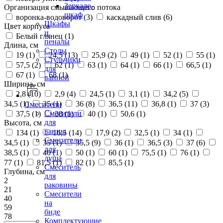
Зеркало-
Организация смывающего потока
шкаф
воронка-водоворот (
3
)
каскадный слив (
6
)
Шкафы
Цвет корпуса
и
Белый глянец (
1
)
пеналы
Длина, см
Столы
19 (
1
)
24,5 (
13
)
25,9 (
2
)
49 (
1
)
52 (
1
)
55 (
1
)
Стульчики
57,5 (
2
)
62 (
1
)
63 (
1
)
64 (
1
)
66 (
1
)
66,5 (
1
)
для
67 (
1
)
68 (
1
)
ванной
Ширина, см
2,8 (
10
)
2,9 (
4
)
24,5 (
1
)
3,1 (
1
)
34,2 (
5
)
34,5 (
1
)
35 (
1
)
36 (
8
)
36,5 (
11
)
36,8 (
1
)
37 (
3
)
Смесители
Смесители
37,5 (
1
)
38 (
1
)
40 (
1
)
50,6 (
1
)
для
Высота, см
ванны
134 (
1
)
16,5 (
14
)
17,9 (
2
)
32,5 (
1
)
34 (
1
)
Смесители
34,5 (
1
)
35 (
1
)
35,5 (
9
)
36 (
1
)
36,5 (
3
)
37 (
6
)
для
38,5 (
1
)
40 (
1
)
50 (
1
)
60 (
1
)
75,5 (
1
)
76 (
1
)
душа
77 (
1
)
81,5 (
1
)
82 (
1
)
85,5 (
1
)
Смеситель
Глубина, см
для
2
раковины
21
Смесители
40
на
59
биде
78
Комплектующие