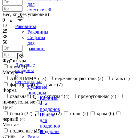
для
смесителей
Вес, кг (без упаковки)
0
13
Раковины
25
Раковины
38
Сифоны
50
для
раковин
Фурнитура
Душевые
хром (
1
)
поддоны
Материал
и
АБС/ПММА (
13
)
нержавеющая сталь (
2
)
сталь (
1
)
перегородки
фарфор (
24
)
фаянс (
7
)
Душевые
Форма
поддоны
овальная (
8
)
округлая (
4
)
прямоугольная (
4
)
Карнизы
прямоугольные (
1
)
для
Цвет
поддонов
белый (
32
)
золото (
2
)
сталь (
2
)
хром (
6
)
Панели
черный (
4
)
для
Монтаж
поддонов
подвесные (
19
)
Поддоны
Стиль
Рамы