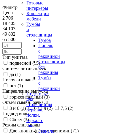
Готовые
Фильтр
интерьеры
Цена
Коллекции
2 706
мебели
18 405
Тумбы
34 103
и
49 802
столешницы
65 500
Тумба
Панель
с
раковиной
Тип унитаза
Столешницы
подвесной (
15
)
без
Система антивсплеск
раковины
да (
1
)
Тумба
Полочка в чаше
с
нет (
1
)
раковиной
Направление выпуска
Подстолье
горизонтальный (
3
)
для
Объем смывн. бачка, л
столешницы
3 и 6 (
1
)
6 / 3 л (
2
)
7,5 (
2
)
Зеркала,
Подвод воды
полки,
Сбоку (
3
)
зеркало-
Режим слива воды
шкаф
Две кнопки (режим экономии) (
1
)
Зеркало