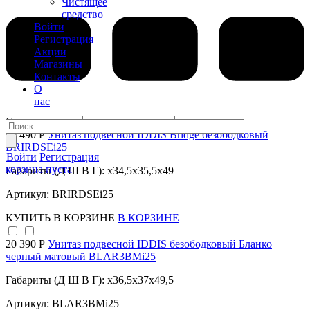
Чистящее
средство
Войти
Регистрация
Акции
Магазины
Контакты
О
нас
Сортировка по:
18 490 Р
Унитаз подвесной IDDIS Bridge безободковый
BRIRDSEi25
Войти
Регистрация
корзина пуста
Габариты (Д Ш В Г): x34,5x35,5x49
Артикул: BRIRDSEi25
КУПИТЬ
В КОРЗИНЕ
В КОРЗИНЕ
20 390 Р
Унитаз подвесной IDDIS безободковый Бланко
черный матовый BLAR3BMi25
Габариты (Д Ш В Г): x36,5x37x49,5
Артикул: BLAR3BMi25