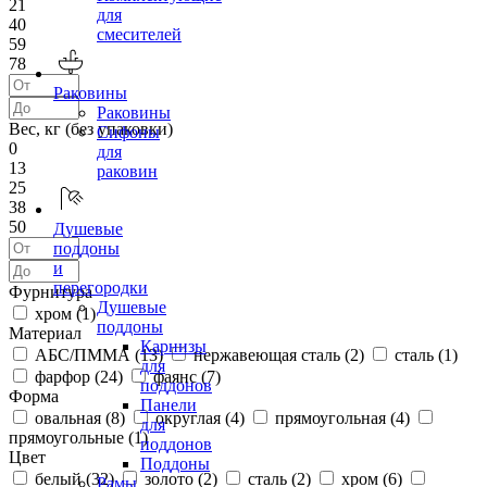
21
для
40
смесителей
59
78
Раковины
Раковины
Вес, кг (без упаковки)
Сифоны
0
для
13
раковин
25
38
50
Душевые
поддоны
и
перегородки
Фурнитура
Душевые
хром (
1
)
поддоны
Материал
Карнизы
АБС/ПММА (
13
)
нержавеющая сталь (
2
)
сталь (
1
)
для
фарфор (
24
)
фаянс (
7
)
поддонов
Форма
Панели
овальная (
8
)
округлая (
4
)
прямоугольная (
4
)
для
прямоугольные (
1
)
поддонов
Цвет
Поддоны
белый (
32
)
золото (
2
)
сталь (
2
)
хром (
6
)
Рамы