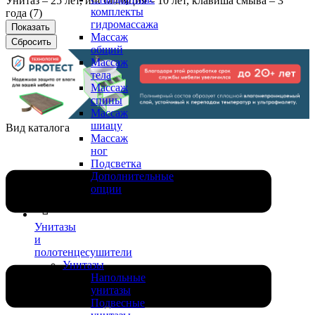
Унитаз – 25 лет, инсталляция – 10 лет, клавиша смыва – 3
комплекты
года (
7
)
гидромассажа
Массаж
общий
Массаж
тела
Массаж
спины
Массаж
шиацу
Вид каталога
Массаж
ног
Подсветка
Дополнительные
опции
Унитазы
и
полотенцесушители
Унитазы
Напольные
унитазы
Подвесные