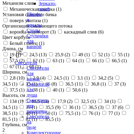
Механизм слива
Зеркало-
шкаф
Механическая кнопка (
1
)
Шкафы
Установки сливного бачка
и
поверх унитаза (
1
)
пеналы
Организация смывающего потока
Столы
воронка-водоворот (
3
)
каскадный слив (
6
)
Стульчики
Цвет корпуса
для
Белый глянец (
1
)
ванной
Длина, см
19 (
1
)
24,5 (
13
)
25,9 (
2
)
49 (
1
)
52 (
1
)
55 (
1
)
57,5 (
2
)
62 (
1
)
63 (
1
)
64 (
1
)
66 (
1
)
66,5 (
1
)
Смесители
67 (
1
)
68 (
1
)
Смесители
Ширина, см
для
2,8 (
10
)
2,9 (
4
)
24,5 (
1
)
3,1 (
1
)
34,2 (
5
)
ванны
34,5 (
1
)
35 (
1
)
36 (
8
)
36,5 (
11
)
36,8 (
1
)
37 (
3
)
Смесители
для
37,5 (
1
)
38 (
1
)
40 (
1
)
50,6 (
1
)
душа
Высота, см
Смеситель
134 (
1
)
16,5 (
14
)
17,9 (
2
)
32,5 (
1
)
34 (
1
)
для
34,5 (
1
)
35 (
1
)
35,5 (
9
)
36 (
1
)
36,5 (
3
)
37 (
6
)
раковины
38,5 (
1
)
40 (
1
)
50 (
1
)
75,5 (
1
)
76 (
1
)
77 (
1
)
Смесители
81,5 (
1
)
82 (
1
)
85,5 (
1
)
на
Глубина, см
биде
2
Комплектующие