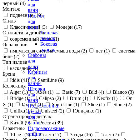
черный (
4
)
для
Монтаж
ванн
подвесные (
19
)
Панели
Стиль
для
Классический (
3
)
Модерн (
17
)
ванн
Стилистика дизайна
Лицевая
панель
современный стиль (
1
)
Боковая
Оснащение
панель
импульсная система смыва воды (
2
)
нет (
1
)
система
Сифоны
биде (
2
)
для
Тип излива
ванн
каскадная (
1
)
Карнизы
Бренд
для
Iddis (
41
)
SantiLine (
9
)
ванны
Коллекция
Шторки
Aiger (
1
)
Axes (
1
)
Basic (
7
)
Bild (
4
)
Blanco (
3
)
для
Bridge (
1
)
Calipso (
2
)
Drum (
1
)
Neofix (
1
)
On-
ванн
X (
1
)
Oxford (
1
)
Santi Line (
1
)
Slide (
1
)
Stone (
2
)
Подголовники
Unifix (
12
)
Unisteel (
2
)
Юнификс (
1
)
Ручки
Страна производитель
для
Китай (
9
)
Россия (
39
)
ванны
Гарантия
Гидромассажные
опции
10 лет (
5
)
25 лет (
17
)
3 года (
16
)
5 лет (
7
)
Стандартные