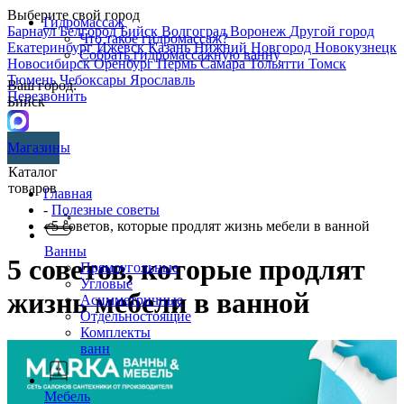
Выберите свой город
Гидромассаж
Барнаул
Белгород
Бийск
Волгоград
Воронеж
Другой город
Что такое гидромассаж?
Екатеринбург
Ижевск
Казань
Нижний Новгород
Новокузнецк
Собрать гидромассажную ванну
Новосибирск
Оренбург
Пермь
Самара
Тольятти
Томск
Тюмень
Чебоксары
Ярославль
Ваш город:
Перезвонить
Бийск
Магазины
Каталог
товаров
Главная
-
Полезные советы
- 5 советов, которые продлят жизнь мебели в ванной
Ванны
5 советов, которые продлят
Прямоугольные
Угловые
жизнь мебели в ванной
Асимметричные
Отдельностоящие
Комплекты
ванн
Мебель