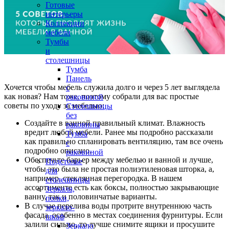
Готовые
интерьеры
Коллекции
мебели
Тумбы
и
столешницы
Тумба
Панель
Хочется чтобы мебель служила долго и через 5 лет выглядела
с
как новая? Нам тоже, поэтому собрали для вас простые
раковиной
советы по уходу за мебелью:
Столешницы
без
Создайте в ванной правильный климат. Влажность
раковины
вредит любой мебели. Ранее мы подробно рассказали
Тумба
как правильно спланировать вентиляцию, там все очень
с
подробно описано.
раковиной
Обеспечьте барьер между мебелью и ванной и лучше,
Подстолье
чтобы это была не простая полиэтиленовая шторка, а,
для
например, стеклянная перегородка. В нашем
столешницы
ассортименте есть как боксы, полностью закрывающие
Зеркала,
ванну, так и половинчатые варианты.
полки,
В случае перелива воды протрите внутреннюю часть
зеркало-
фасада. особенно в местах соединения фурнитуры. Если
шкаф
залили сильно, то лучше снимите ящики и просушите
Зеркало