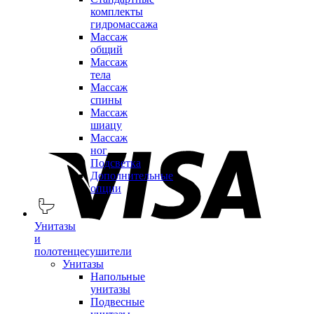
комплекты
гидромассажа
Массаж
общий
Массаж
тела
Массаж
спины
Массаж
шиацу
Массаж
ног
Подсветка
Дополнительные
опции
Унитазы
и
полотенцесушители
Унитазы
Напольные
унитазы
Подвесные