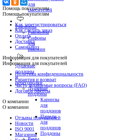
для
Помощь покупателям
смесителей
Помощь покупателям
Как зарегистрироваться
Раковины
Как сделать заказ
Раковины
Оплата
Сифоны
Доставка
для
Самовывоз
раковин
Информация для покупателей
Информация для покупателей
Душевые
поддоны
Политика конфиденциальности
и
Гарантия и возврат
перегородки
Часто задаваемые вопросы (FAQ)
Душевые
Договор оферты
поддоны
Карнизы
О компании
для
О компании
поддонов
Панели
Отзывы покупателей
для
Новости
поддонов
ISO 9001
Поддоны
Магазины
Рамы