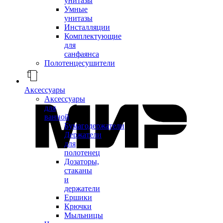
унитазы
Умные
унитазы
Инсталляции
Комплектующие
для
санфаянса
Полотенцесушители
Аксессуары
Аксессуары
для
ванной
Бумагодержатели
Держатели
для
полотенец
Дозаторы,
стаканы
и
держатели
Ершики
Крючки
Мыльницы