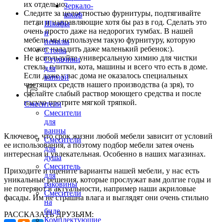
их отдельно.
Зеркало-
Следите за целостностью фурнитуры, подтягивайте
шкаф
петли и направляющие хотя бы раз в год. Сделать это
Шкафы
очень просто даже на недорогих тумбах. В нашей
и
мебели мы используем такую фурнитуру, которую
пеналы
сможет наладить даже маленький ребенок:).
Столы
Не используйте универсальную химию для чистки
Стульчики
стекла, плитки, кота, машины и всего что есть в доме.
для
Если даже у вас дома не оказалось специальных
ванной
чистящих средств нашего производства (а зря), то
сделайте слабый раствор моющего средства и после
насухо протрите мягкой тряпкой.
Смесители
Смесители
для
ванны
Ключевое, что срок жизни любой мебели зависит от условий
Смесители
ее использования, а поэтому подбор мебели затея очень
для
интересная и увлекательная. Особенно в наших магазинах.
душа
Смеситель
Приходите и оцените варианты нашей мебели, у нас есть
для
уникальные решения, которые прослужат вам долгие годы и
раковины
не потеряют в актуальности, например наши акриловые
Смесители
фасады. Им не страшна влага и выглядят они очень стильно
на
биде
РАССКАЗАТЬ ДРУЗЬЯМ:
Комплектующие