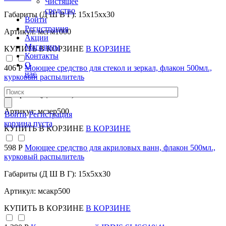
Чистящее
средство
Габариты (Д Ш В Г): 15x15xx30
Войти
Регистрация
Артикул: мсгм1000
Акции
Магазины
КУПИТЬ
В КОРЗИНЕ
В КОРЗИНЕ
Контакты
О
406 Р
Моющее средство для стекол и зеркал, флакон 500мл.,
нас
курковый распылитель
Габариты (Д Ш В Г): 15x5xx30
Артикул: мсзер500
Войти
Регистрация
корзина пуста
КУПИТЬ
В КОРЗИНЕ
В КОРЗИНЕ
598 Р
Моющее средство для акриловых ванн, флакон 500мл.,
курковый распылитель
Габариты (Д Ш В Г): 15x5xx30
Артикул: мсакр500
КУПИТЬ
В КОРЗИНЕ
В КОРЗИНЕ