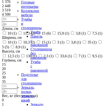
1 376
Готовые
2 448
интерьеры
3 519
Коллекции
4 590
мебели
Тумбы
и
столешницы
Длина, см
Тумба
10 (
1
)
11,3 (
2
)
15 (
6
)
15,9 (
1
)
3,8 (
1
)
7,5 (
1
)
Панель
Ширина, см
с
10 (
1
)
10,3 (
2
)
15 (
1
)
3 (
1
)
3,8 (
1
)
35 (
1
)
раковиной
5 (
5
)
8,9 (
1
)
Столешницы
Высота, см
без
12,5 (
1
)
130 (
1
)
2,3 (
1
)
33,6 (
1
)
7 (
1
)
9,5 (
1
)
раковины
Глубина, см
Тумба
15
с
20
раковиной
25
Подстолье
30
для
35
столешницы
Зеркала,
полки,
Вес, кг (без упаковки)
зеркало-
0
шкаф
1
Зеркало