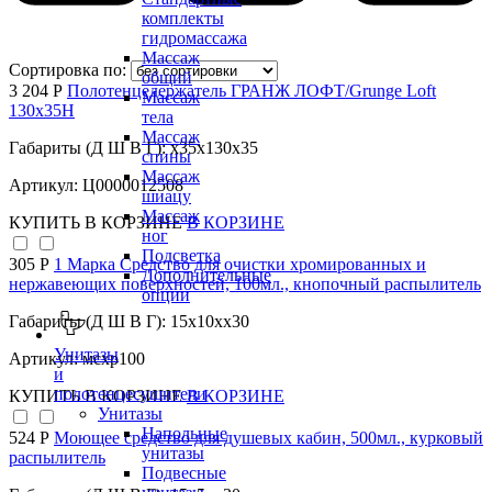
комплекты
гидромассажа
Массаж
Сортировка по:
общий
3 204 Р
Полотенцедержатель ГРАНЖ ЛОФТ/Grunge Loft
Массаж
130х35Н
тела
Массаж
Габариты (Д Ш В Г): x35x130x35
спины
Массаж
Артикул: Ц0000012508
шиацу
Массаж
КУПИТЬ
В КОРЗИНЕ
В КОРЗИНЕ
ног
Подсветка
305 Р
1 Марка Средство для очистки хромированных и
Дополнительные
нержавеющих поверхностей, 100мл., кнопочный распылитель
опции
Габариты (Д Ш В Г): 15x10xx30
Унитазы
Артикул: мсхр100
и
полотенцесушители
КУПИТЬ
В КОРЗИНЕ
В КОРЗИНЕ
Унитазы
Напольные
524 Р
Моющее средство для душевых кабин, 500мл., курковый
унитазы
распылитель
Подвесные