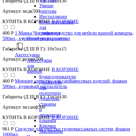
унитазы
Габариты (Д Ш В Г): 15x5xx30
Умные
унитазы
Артикул: мсдк500
Инсталляции
КУПИТЬ
В КОРЗИНЕ
В КОРЗИНЕ
Комплектующие
для
санфаянса
406 Р
1 Марка Чистящее средство для мебели ванной комнаты,
Полотенцесушители
500мл., курковый распылитель
Габариты (Д Ш В Г): 10x5xx15
Аксессуары
Артикул: мсмвк500
Аксессуары
для
КУПИТЬ
В КОРЗИНЕ
В КОРЗИНЕ
ванной
Бумагодержатели
460 Р
Моющее средство для санфаянсовых изделий, флакон
Держатели
500мл., курковый распылитель
для
полотенец
Габариты (Д Ш В Г): 15x5xx30
Дозаторы,
стаканы
Артикул: мссанф500
и
держатели
КУПИТЬ
В КОРЗИНЕ
В КОРЗИНЕ
Ершики
Крючки
961 Р
Средство для очистки гидромассажных систем, флакон
Мыльницы
1000мл.