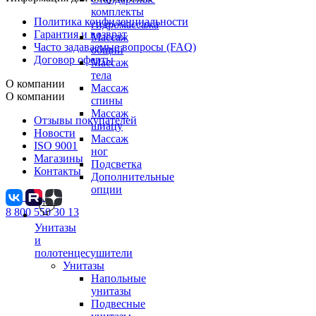
комплекты
Политика конфиденциальности
гидромассажа
Гарантия и возврат
Массаж
Часто задаваемые вопросы (FAQ)
общий
Договор оферты
Массаж
тела
О компании
Массаж
О компании
спины
Массаж
Отзывы покупателей
шиацу
Новости
Массаж
ISO 9001
ног
Магазины
Подсветка
Контакты
Дополнительные
опции
8 800 550 30 13
Унитазы
и
полотенцесушители
Унитазы
Напольные
унитазы
Подвесные