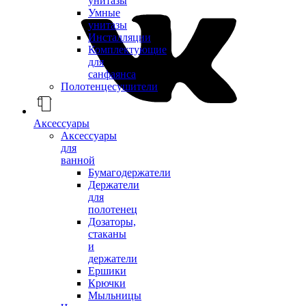
унитазы
Умные
унитазы
Инсталляции
Комплектующие
для
санфаянса
Полотенцесушители
Аксессуары
Аксессуары
для
ванной
Бумагодержатели
Держатели
для
полотенец
Дозаторы,
стаканы
и
держатели
Ершики
Крючки
Мыльницы