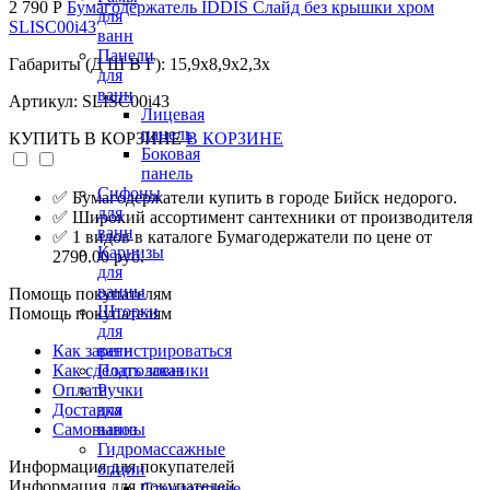
2 790 Р
Бумагодержатель IDDIS Слайд без крышки хром
для
SLISC00i43
ванн
Панели
Габариты (Д Ш В Г): 15,9x8,9x2,3x
для
ванн
Артикул: SLISC00i43
Лицевая
панель
КУПИТЬ
В КОРЗИНЕ
В КОРЗИНЕ
Боковая
панель
Сифоны
✅ Бумагодержатели купить в городе Бийск недорого.
для
✅ Широкий ассортимент сантехники от производителя
ванн
✅ 1 видов в каталоге Бумагодержатели по цене от
Карнизы
2790.00 руб.
для
ванны
Помощь покупателям
Шторки
Помощь покупателям
для
Как зарегистрироваться
ванн
Как сделать заказ
Подголовники
Оплата
Ручки
Доставка
для
Самовывоз
ванны
Гидромассажные
Информация для покупателей
опции
Информация для покупателей
Стандартные