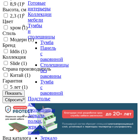
Готовые
8,9 (
1
)
интерьеры
Высота, см
Коллекции
2,3 (
1
)
мебели
Цвет
Тумбы
хром (
1
)
и
Стиль
столешницы
Модерн (
1
)
Тумба
Бренд
Панель
Iddis (
1
)
с
Коллекция
раковиной
Slide (
1
)
Столешницы
Страна производитель
без
Китай (
1
)
раковины
Гарантия
Тумба
5 лет (
1
)
с
раковиной
Подстолье
для
столешницы
Зеркала,
полки,
зеркало-
шкаф
Вид каталога
Зеркало