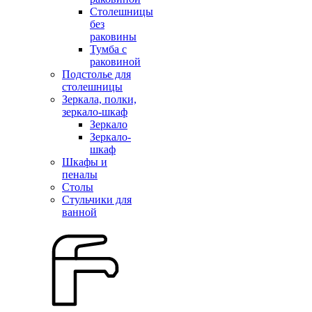
Столешницы
без
раковины
Тумба с
раковиной
Подстолье для
столешницы
Зеркала, полки,
зеркало-шкаф
Зеркало
Зеркало-
шкаф
Шкафы и
пеналы
Столы
Стульчики для
ванной