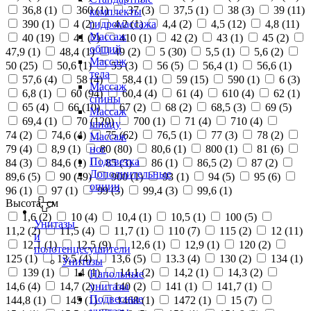
36,8 (
1
)
360 (
1
)
37 (
3
)
37,5 (
1
)
38 (
3
)
39 (
11
)
комплекты
390 (
1
)
4 (
2
)
4,2 (
1
)
4,4 (
2
)
4,5 (
12
)
4,8 (
11
)
гидромассажа
Массаж
40 (
19
)
41 (
2
)
410 (
1
)
42 (
2
)
43 (
1
)
45 (
2
)
общий
47,9 (
1
)
48,4 (
1
)
49 (
2
)
5 (
30
)
5,5 (
1
)
5,6 (
2
)
Массаж
50 (
25
)
50,6 (
1
)
55 (
3
)
56 (
5
)
56,4 (
1
)
56,6 (
1
)
тела
57,6 (
4
)
58 (
4
)
58,4 (
1
)
59 (
15
)
590 (
1
)
6 (
3
)
Массаж
6,8 (
1
)
60 (
94
)
60,4 (
4
)
61 (
4
)
610 (
4
)
62 (
1
)
спины
65 (
4
)
66 (
10
)
67 (
2
)
68 (
2
)
68,5 (
3
)
69 (
5
)
Массаж
69,4 (
1
)
70 (
120
)
700 (
1
)
71 (
4
)
710 (
4
)
шиацу
74 (
2
)
74,6 (
4
)
75 (
62
)
76,5 (
1
)
77 (
3
)
78 (
2
)
Массаж
79 (
4
)
8,9 (
1
)
80 (
80
)
80,6 (
1
)
800 (
1
)
81 (
6
)
ног
Подсветка
84 (
3
)
84,6 (
1
)
85 (
3
)
86 (
1
)
86,5 (
2
)
87 (
2
)
Дополнительные
89,6 (
5
)
90 (
49
)
900 (
1
)
93 (
1
)
94 (
5
)
95 (
6
)
опции
96 (
1
)
97 (
1
)
99 (
3
)
99,4 (
3
)
99,6 (
1
)
Высота, см
1,6 (
2
)
10 (
4
)
10,4 (
1
)
10,5 (
1
)
100 (
5
)
Унитазы
11,2 (
2
)
11,5 (
4
)
11,7 (
1
)
110 (
7
)
115 (
2
)
12 (
11
)
и
12,1 (
1
)
12,5 (
9
)
12,6 (
1
)
12,9 (
1
)
120 (
2
)
полотенцесушители
125 (
1
)
13,5 (
4
)
13,6 (
5
)
13.3 (
4
)
130 (
2
)
134 (
1
)
Унитазы
139 (
1
)
14 (
1
)
14,1 (
2
)
14,2 (
1
)
14,3 (
2
)
Напольные
14,6 (
4
)
14,7 (
2
)
140 (
2
)
141 (
1
)
141,7 (
1
)
унитазы
Подвесные
144,8 (
1
)
145 (
1
)
1468 (
1
)
1472 (
1
)
15 (
7
)