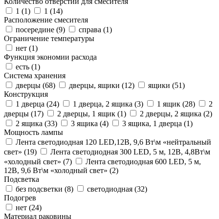
Количество отверстий для смесителя
1 (
1
)
1 (
14
)
Расположение смесителя
посередине (
9
)
справа (
1
)
Ограничение температуры
нет (
1
)
Функция экономии расхода
есть (
1
)
Система хранения
дверцы (
68
)
дверцы, ящики (
12
)
ящики (
51
)
Конструкция
1 дверца (
24
)
1 дверца, 2 ящика (
3
)
1 ящик (
28
)
2
дверцы (
17
)
2 дверцы, 1 ящик (
1
)
2 дверцы, 2 ящика (
2
)
2 ящика (
33
)
3 ящика (
4
)
3 ящика, 1 дверца (
1
)
Мощность лампы
Лента светодиодная 120 LED,12В, 9,6 Вт\м «нейтральный
свет» (
19
)
Лента светодиодная 300 LED, 5 м, 12В, 4,8Вт\м
«холодный свет» (
7
)
Лента светодиодная 600 LED, 5 м,
12В, 9,6 Вт\м «холодный свет» (
2
)
Подсветка
без подсветки (
8
)
светодиодная (
32
)
Подогрев
нет (
24
)
Материал раковины