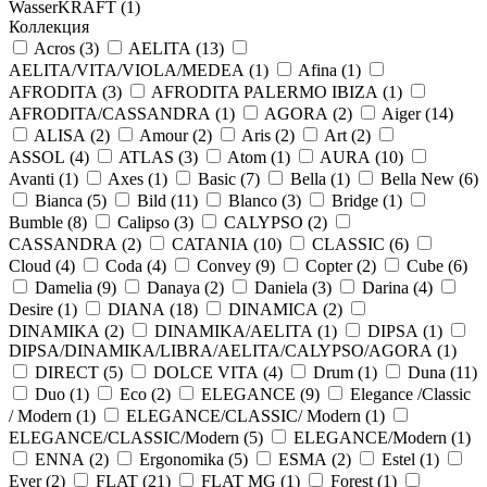
WasserKRAFT (
1
)
Коллекция
Acros (
3
)
AELITA (
13
)
AELITA/VITA/VIOLA/MEDEA (
1
)
Afina (
1
)
AFRODITA (
3
)
AFRODITA PALERMO IBIZA (
1
)
AFRODITA/CASSANDRA (
1
)
AGORA (
2
)
Aiger (
14
)
ALISA (
2
)
Amour (
2
)
Aris (
2
)
Art (
2
)
ASSOL (
4
)
ATLAS (
3
)
Atom (
1
)
AURA (
10
)
Avanti (
1
)
Axes (
1
)
Basic (
7
)
Bella (
1
)
Bella New (
6
)
Bianca (
5
)
Bild (
11
)
Blanco (
3
)
Bridge (
1
)
Bumble (
8
)
Calipso (
3
)
CALYPSO (
2
)
CASSANDRA (
2
)
CATANIA (
10
)
CLASSIC (
6
)
Cloud (
4
)
Coda (
4
)
Convey (
9
)
Copter (
2
)
Cube (
6
)
Damelia (
9
)
Danaya (
2
)
Daniela (
3
)
Darina (
4
)
Desire (
1
)
DIANA (
18
)
DINAMICA (
2
)
DINAMIKA (
2
)
DINAMIKA/AELITA (
1
)
DIPSA (
1
)
DIPSA/DINAMIKA/LIBRA/AELITA/CALYPSO/AGORA (
1
)
DIRECT (
5
)
DOLCE VITA (
4
)
Drum (
1
)
Duna (
11
)
Duo (
1
)
Eco (
2
)
ELEGANCE (
9
)
Elegance /Classic
/ Modern (
1
)
ELEGANCE/CLASSIC/ Modern (
1
)
ELEGANCE/CLASSIC/Modern (
5
)
ELEGANCE/Modern (
1
)
ENNA (
2
)
Ergonomika (
5
)
ESMA (
2
)
Estel (
1
)
Ever (
2
)
FLAT (
21
)
FLAT MG (
1
)
Forest (
1
)