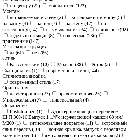
по центру (
22
)
стандартное (
122
)
Монтаж
встраиваемый в стену (
2
)
встраивается в нишу (
5
)
на ванну (
3
)
на пол (
7
)
на стену (
47
)
на
столешницу (
14
)
на умывальник (
34
)
напольные (
92
)
отдельно стоящие (
8
)
подвесные (
236
)
пристенные (
147
)
Угловая конструкция
да (
61
)
нет (
86
)
Стиль
Классический (
10
)
Модерн (
38
)
Ретро (
2
)
Скандинавия (
1
)
современный стиль (
144
)
Стилистика дизайна
современный стиль (
17
)
Ориентация
левосторонняя (
27
)
правосторонняя (
26
)
Универсальная (
7
)
универсальный (
4
)
Оснащение
Push-to-open (
1
)
Адаптерное кольцо с переливом
Ш.П.360-16 Выпуск 1 1/4"с нержавеющей чашкой 63 мм/
М200 (
1
)
антискользящее покрытие (
11
)
встроенный
слив-перелив (
10
)
донная крышка, выпуск с переливом,
кронштейны (
8
)
импульсная система смыва воды (
2
)