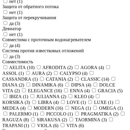
нет (
1
)
Защита от обратного потока
нет (
1
)
Защита от перекручивания
да (
3
)
Девиатор
нет (
1
)
Совместима с проточным водонагревателем
да (
4
)
Система против известковых отложений
да (
3
)
Совместимость
AELITA (
10
)
AFRODITA (
2
)
AGORA (
4
)
ASSOL (
1
)
AURA (
2
)
CALYPSO (
4
)
CASSANDRA (
1
)
CATANIA (
2
)
CLASSIC (
14
)
DIANA (
2
)
DINAMIKA (
6
)
DIPSA (
4
)
DOLCE
VITA (
2
)
ELEGANCE (
16
)
ENNA (
4
)
GRACIA (
5
)
IBIZA (
1
)
JULIANNA (
2
)
KLEO (
4
)
KORSIKA (
3
)
LIBRA (
4
)
LOVE (
1
)
LUXE (
1
)
MEDEA (
4
)
MODERN (
16
)
NEGA (
1
)
OMEGA (
1
)
PALERMO (
1
)
PICCOLO (
1
)
PRAGMATIKA (
2
)
RAGUZA (
8
)
SIRAKUSA (
2
)
TAORMINA (
3
)
TRAPANI (
1
)
VIOLA (
6
)
VITA (
6
)