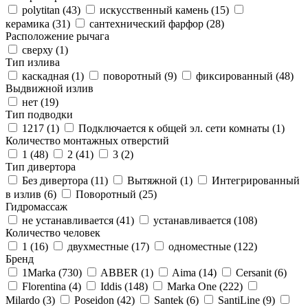
polytitan (
43
)
искусственный камень (
15
)
керамика (
31
)
сантехнический фарфор (
28
)
Расположение рычага
сверху (
1
)
Тип излива
каскадная (
1
)
поворотный (
9
)
фиксированный (
48
)
Выдвижной излив
нет (
19
)
Тип подводки
1217 (
1
)
Подключается к общей эл. сети комнаты (
1
)
Количество монтажных отверстий
1 (
48
)
2 (
41
)
3 (
2
)
Тип дивертора
Без дивертора (
11
)
Вытяжной (
1
)
Интегрированный
в излив (
6
)
Поворотный (
25
)
Гидромассаж
не устанавливается (
41
)
устанавливается (
108
)
Количество человек
1 (
16
)
двухместные (
17
)
одноместные (
122
)
Бренд
1Marka (
730
)
ABBER (
1
)
Aima (
14
)
Cersanit (
6
)
Florentina (
4
)
Iddis (
148
)
Marka One (
222
)
Milardo (
3
)
Poseidon (
42
)
Santek (
6
)
SantiLine (
9
)