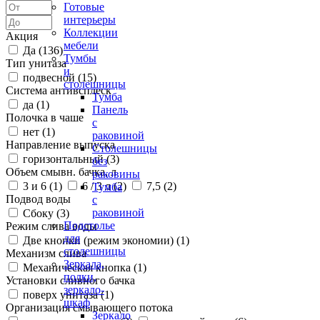
Готовые
интерьеры
Коллекции
Акция
мебели
Да (
136
)
Тумбы
Тип унитаза
и
подвесной (
15
)
столешницы
Система антивсплеск
Тумба
да (
1
)
Панель
Полочка в чаше
с
нет (
1
)
раковиной
Направление выпуска
Столешницы
горизонтальный (
3
)
без
Объем смывн. бачка, л
раковины
3 и 6 (
1
)
6 / 3 л (
2
)
7,5 (
2
)
Тумба
Подвод воды
с
раковиной
Сбоку (
3
)
Подстолье
Режим слива воды
для
Две кнопки (режим экономии) (
1
)
столешницы
Механизм слива
Зеркала,
Механическая кнопка (
1
)
полки,
Установки сливного бачка
зеркало-
поверх унитаза (
1
)
шкаф
Организация смывающего потока
Зеркало