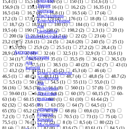
унитазы
15,4 (
1
)
15,5 (
4
)
15,9 (
5
)
150 (
1
)
151,6 (
3
)
Умные
156,9 (
3
)
159,1 (
1
)
16 (
1
)
16,2 (
2
)
16,35 (
1
)
унитазы
16,5 (
14
)
16,7 (
4
)
16,8 (
1
)
16.5 (
4
)
17 (
4
)
Инсталляции
17,2 (
3
)
17,9 (
7
)
170 (
4
)
176 (
1
)
18 (
8
)
18,6 (
4
)
Комплектующие
18,7 (
2
)
18,9 (
3
)
180 (
1
)
184 (
1
)
19 (
4
)
для
19,5 (
4
)
190 (
7
)
198 (
2
)
198,2 (
2
)
2,3 (
1
)
20 (
1
)
санфаянса
200 (
1
)
21,3 (
1
)
21,7 (
1
)
22 (
2
)
23 (
4
)
Полотенцесушители
23,2 (
1
)
23,6 (
1
)
24 (
5
)
24,6 (
20
)
240 (
5
)
25 (
1
)
25,5 (
20
)
25,9 (
2
)
25.5 (
1
)
27,2 (
2
)
28,4 (
3
)
Аксессуары
28,9 (
2
)
30 (
4
)
32 (
4
)
32,5 (
1
)
32,9 (
3
)
33,6 (
1
)
Аксессуары
34 (
1
)
34,5 (
1
)
35 (
1
)
35,5 (
9
)
36 (
2
)
36,5 (
3
)
для
37 (
12
)
37,5 (
1
)
38,5 (
1
)
40 (
23
)
42 (
7
)
43 (
1
)
ванной
43,2 (
2
)
44 (
11
)
45 (
2
)
45,3 (
4
)
46 (
4
)
Бумагодержатели
46,5 (
1
)
48 (
5
)
48,1 (
1
)
48,7 (
4
)
48,8 (
5
)
48.7 (
2
)
Держатели
5,5 (
1
)
50 (
30
)
54,5 (
1
)
55 (
11
)
55,0 (
1
)
для
56 (
16
)
56,5 (
78
)
56.5 (
8
)
560 (
1
)
57 (
8
)
59 (
9
)
полотенец
Дозаторы,
59-60 (
1
)
6 (
2
)
6,9 (
2
)
60 (
37
)
60,15 (
7
)
60-
стаканы
63 (
14
)
60.15 (
3
)
600 (
1
)
61 (
10
)
61-64 (
2
)
и
62 (
32
)
62-65 (
19
)
63 (
55
)
64 (
7
)
64,5 (
1
)
держатели
65 (
35
)
65,2 (
2
)
67 (
2
)
68 (
6
)
69,6 (
1
)
7 (
3
)
Ершики
7,2 (
3
)
7,5 (
1
)
70 (
10
)
70.5 (
1
)
73 (
1
)
75 (
4
)
Крючки
75,5 (
1
)
76 (
1
)
77 (
2
)
8 (
3
)
8,5 (
4
)
80 (
22
)
Мыльницы
81 (
4
)
81,5 (
1
)
82 (
8
)
83,6 (
7
)
83,61 (
1
)
84,5 (
1
)