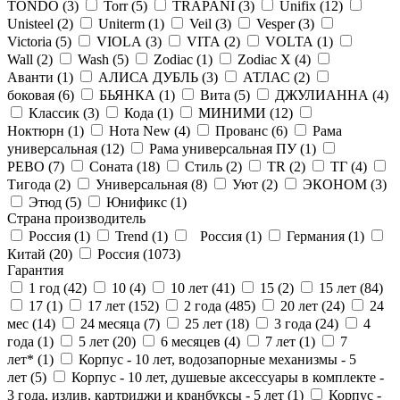
TONDO (
3
)
Torr (
5
)
TRAPANI (
3
)
Unifix (
12
)
Unisteel (
2
)
Uniterm (
1
)
Veil (
3
)
Vesper (
3
)
Victoria (
5
)
VIOLA (
3
)
VITA (
2
)
VOLTA (
1
)
Wall (
2
)
Wash (
5
)
Zodiac (
1
)
Zodiac X (
4
)
Аванти (
1
)
АЛИСА ДУБЛЬ (
3
)
АТЛАС (
2
)
боковая (
6
)
БЬЯНКА (
1
)
Вита (
5
)
ДЖУЛИАННА (
4
)
Классик (
3
)
Кода (
1
)
МИНИМИ (
12
)
Ноктюрн (
1
)
Нота New (
4
)
Прованс (
6
)
Рама
универсальная (
12
)
Рама универсальная ПУ (
1
)
РЕВО (
7
)
Соната (
18
)
Стиль (
2
)
ТR (
2
)
ТГ (
4
)
Тигода (
2
)
Универсальная (
8
)
Уют (
2
)
ЭКОНОМ (
3
)
Этюд (
5
)
Юнификс (
1
)
Страна производитель
Россия (
1
)
Trend (
1
)
Россия (
1
)
Германия (
1
)
Китай (
20
)
Россия (
1073
)
Гарантия
1 год (
42
)
10 (
4
)
10 лет (
41
)
15 (
2
)
15 лет (
84
)
17 (
1
)
17 лет (
152
)
2 года (
485
)
20 лет (
24
)
24
мес (
14
)
24 месяца (
7
)
25 лет (
18
)
3 года (
24
)
4
года (
1
)
5 лет (
20
)
6 месяцев (
4
)
7 лет (
1
)
7
лет* (
1
)
Корпус - 10 лет, водозапорные механизмы - 5
лет (
5
)
Корпус - 10 лет, душевые аксессуары в комплекте -
3 года, излив, картриджи и кранбуксы - 5 лет (
1
)
Корпус -