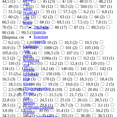
44,5 (
1
)
44,7 (
5
)
45 (
23
)
47 (
3
)
48 (
17
)
48,2 (
1
)
для
49 (
1
)
5 (
1
)
50 (
12
)
50,5 (
2
)
504 (
1
)
507 (
1
)
ванн
51,5 (
1
)
52 (
1
)
55 (
1
)
57,5 (
2
)
6,2 (
1
)
6,8 (
1
)
Панели
60 (
2
)
61 (
2
)
62 (
2
)
63 (
1
)
64 (
1
)
66 (
2
)
для
66,5 (
1
)
67 (
1
)
68 (
1
)
69,5 (
1
)
7,5 (
1
)
7,8 (
1
)
ванн
70 (
5
)
75 (
7
)
8,7 (
2
)
80 (
17
)
87 (
1
)
89,5 (
1
)
Лицевая
панель
90 (
14
)
99,5 (
1
)
Боковая
Ширина, см
панель
0,2 (
1
)
1,01 (
1
)
10 (
2
)
10,3 (
2
)
10,5 (
3
)
Сифоны
10,9 (
1
)
100 (
64
)
1000 (
2
)
101 (
2
)
105 (
10
)
для
105,6 (
1
)
106 (
4
)
106,5 (
3
)
107 (
1
)
109 (
1
)
ванн
11,5 (
2
)
110 (
8
)
1100а (
1
)
111 (
1
)
112 (
2
)
113 (
1
)
Карнизы
116 (
1
)
116,5 (
1
)
12,2 (
2
)
12,4 (
1
)
120 (
11
)
для
134 (
1
)
135 (
2
)
14,2 (
4
)
140 (
6
)
141 (
1
)
142 (
1
)
ванны
15 (
2
)
15,9 (
1
)
150 (
10
)
152,5 (
1
)
155 (
1
)
Шторки
16,5 (
3
)
17,9 (
3
)
170 (
2
)
18 (
2
)
18,3 (
1
)
18,4 (
3
)
для
ванн
18,5 (
1
)
180 (
6
)
19 (
3
)
19,6 (
1
)
19,9 (
2
)
2 (
5
)
Подголовники
2,5 (
108
)
2,7 (
2
)
2,8 (
10
)
2,9 (
4
)
20 (
6
)
21 (
2
)
Ручки
21,2 (
6
)
21,4 (
7
)
21,5 (
3
)
21,7 (
5
)
22,5 (
3
)
для
22,8 (
1
)
24 (
1
)
24,5 (
1
)
25 (
3
)
26 (
1
)
28,5 (
1
)
ванны
28.5 (
1
)
29 (
1
)
29,6 (
1
)
29,7 (
3
)
3 (
10
)
3,1 (
1
)
Гидромассажные
3,6 (
6
)
3,8 (
1
)
30 (
9
)
31,4 (
1
)
327 (
1
)
34,2 (
5
)
опции
34,5 (
1
)
348 (
1
)
35 (
20
)
355 (
1
)
36 (
8
)
36,5 (
11
)
Стандартные