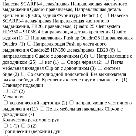
Навеска SCARPI-4 левая/правая Направляющая частичного
выдвижения Quadro правая/левая, Направляющая деталь
крепления Quadro, задняя Фурнитура Hettich (
5
)
Навеска
SCARPI-4 левая/правая Направляющая частичного
выдвижения, ЕВ20, правая/левая, Quadro 25 silent system
HD/350 – 9105624 Направляющая деталь крепления Quadro,
задняя (
1
)
Направляющая Push up Quadro25 Направляющая
Quadro (
1
)
Направляющая Push up частичного
выдвижения Quadro25 НР/350 ,левая/правая, ЕВ20 (
6
)
направляющие Quadro с доводчиком (
10
)
Направляющие с
доводчиком (
25
)
нет (
1
)
Опора чёрная (
2
)
Петля
мебельная вкладная Clip-on с доводчиком (
3
)
система
биде (
2
)
Со светодиодной подсветкой. Без выключателя -
выход свободный. Крепления к стене идут в комплекте. (
1
)
Стандарт подводки
1/2" (
2
)
Механизм
керамический картридж (
2
)
направляющие частичного
выдвижения (
11
)
Петля мебельная накладная Clip-on с
доводчиком (
7
)
Количество режимов струи
1 (
1
)
3 (
2
)
Тропический (верхний) душ