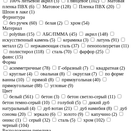
100% литьевой акрил (
3
)
Глянцевое (
102
)
Матовая
пленка ПВХ (
6
)
Матовое (
128
)
Пленка ПВХ (
20
)
Шпон в лаке (
1
)
Фурнитура
без ручек (
60
)
белая (
2
)
хром (
54
)
Материал
polytitan (
15
)
АБС/ПММА (
45
)
акрил (
148
)
искусственный камень (
5
)
керамика (
3
)
латунь (
91
)
металл (
2
)
нержавеющая сталь (
37
)
пенополиуретан (
11
)
полистирол (
118
)
сталь (
70
)
фарфор (
25
)
фаянс (
15
)
Форма
асимметричные (
78
)
Г-образный (
7
)
квадратная (
2
)
круглые (
4
)
овальная (
8
)
округлая (
7
)
по форме
ванны (
10
)
прямой (
8
)
прямоугольная (
40
)
прямоугольные (
88
)
угловые (
9
)
Цвет
белый (
561
)
бетон (
3
)
бетон светло-серый (
11
)
бетон темно-серый (
10
)
голубой (
5
)
дикий дуб
натуральный (
4
)
дуб вотан (
21
)
дуб намибия (
8
)
дуб
сонома (
20
)
зеркало (
6
)
золото (
9
)
капучино (
2
)
оникс (
1
)
серый (
32
)
сталь (
5
)
хром (
102
)
черный (
104
)
Расположение перелива