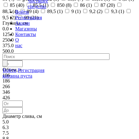
Чистящее
85 (
40
)
85,5 (
1
)
850 (
8
)
86 (
1
)
87 (
20
)
средство
88,7 (
4
)
89 (
4
)
89,5 (
1
)
9 (
1
)
9,2 (
2
)
9,3 (
1
)
Войти
Регистрация
9,5 (
2
)
90 (
21
)
Акции
Глубина, см
Магазины
0.0
Контакты
125.0
О
250.0
нас
375.0
500.0
Объем, л
Войти
Регистрация
106
корзина пуста
186
266
346
426
Диаметр слива, см
5.0
6.3
7.5
8.8