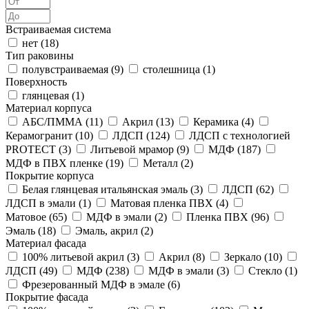
Встраиваемая система
нет (
18
)
Тип раковины
полувстраиваемая (
9
)
столешница (
1
)
Поверхность
глянцевая (
1
)
Материал корпуса
АБС/ПММА (
11
)
Акрил (
13
)
Керамика (
4
)
Керамогранит (
10
)
ЛДСП (
124
)
ЛДСП с технологией
PROTECT (
3
)
Литьевой мрамор (
9
)
МДФ (
187
)
МДФ в ПВХ пленке (
19
)
Металл (
2
)
Покрытие корпуса
Белая глянцевая итальянская эмаль (
3
)
ЛДСП (
62
)
ЛДСП в эмали (
1
)
Матовая пленка ПВХ (
4
)
Матовое (
65
)
МДФ в эмали (
2
)
Пленка ПВХ (
96
)
Эмаль (
18
)
Эмаль, акрил (
2
)
Материал фасада
100% литьевой акрил (
3
)
Акрил (
8
)
Зеркало (
10
)
ЛДСП (
49
)
МДФ (
238
)
МДФ в эмали (
3
)
Стекло (
1
)
Фрезерованный МДФ в эмале (
6
)
Покрытие фасада