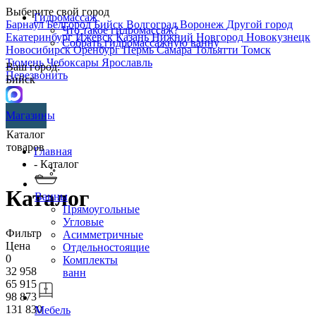
Выберите свой город
Гидромассаж
Барнаул
Белгород
Бийск
Волгоград
Воронеж
Другой город
Что такое гидромассаж?
Екатеринбург
Ижевск
Казань
Нижний Новгород
Новокузнецк
Собрать гидромассажную ванну
Новосибирск
Оренбург
Пермь
Самара
Тольятти
Томск
Тюмень
Чебоксары
Ярославль
Ваш город:
Перезвонить
Бийск
Магазины
Каталог
товаров
Главная
- Каталог
Каталог
Ванны
Прямоугольные
Угловые
Фильтр
Асимметричные
Цена
Отдельностоящие
0
Комплекты
32 958
ванн
65 915
98 873
131 830
Мебель