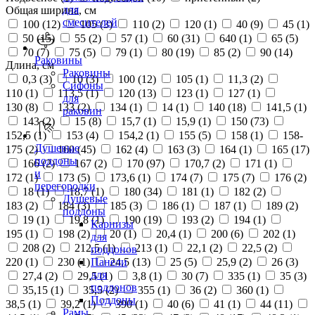
для
Общая ширина, см
смесителей
100 (
12
)
105 (
3
)
110 (
2
)
120 (
1
)
40 (
9
)
45 (
1
)
50 (
15
)
55 (
2
)
57 (
1
)
60 (
31
)
640 (
1
)
65 (
5
)
70 (
7
)
75 (
5
)
79 (
1
)
80 (
19
)
85 (
2
)
90 (
14
)
Раковины
Длина, см
Раковины
0,3 (
3
)
10 (
3
)
100 (
12
)
105 (
1
)
11,3 (
2
)
Сифоны
110 (
1
)
113,5 (
1
)
120 (
13
)
123 (
1
)
127 (
1
)
для
130 (
8
)
133 (
2
)
134 (
1
)
14 (
1
)
140 (
18
)
141,5 (
1
)
раковин
143 (
2
)
15 (
8
)
15,7 (
1
)
15,9 (
1
)
150 (
73
)
152,5 (
1
)
153 (
4
)
154,2 (
1
)
155 (
5
)
158 (
1
)
158-
Душевые
175 (
2
)
160 (
45
)
162 (
4
)
163 (
3
)
164 (
1
)
165 (
17
)
поддоны
166 (
2
)
167 (
2
)
170 (
97
)
170,7 (
2
)
171 (
1
)
и
172 (
1
)
173 (
5
)
173,6 (
1
)
174 (
7
)
175 (
7
)
176 (
2
)
перегородки
18 (
1
)
18,7 (
1
)
180 (
34
)
181 (
1
)
182 (
2
)
Душевые
183 (
2
)
184 (
3
)
185 (
3
)
186 (
1
)
187 (
1
)
189 (
2
)
поддоны
19 (
1
)
19,8 (
1
)
190 (
19
)
193 (
2
)
194 (
1
)
Карнизы
195 (
1
)
198 (
2
)
20 (
1
)
20,4 (
1
)
200 (
6
)
202 (
1
)
для
208 (
2
)
212,5 (
1
)
213 (
1
)
22,1 (
2
)
22,5 (
2
)
поддонов
220 (
1
)
230 (
1
)
24,5 (
13
)
25 (
5
)
25,9 (
2
)
26 (
3
)
Панели
для
27,4 (
2
)
29,5 (
1
)
3,8 (
1
)
30 (
7
)
335 (
1
)
35 (
3
)
поддонов
35,15 (
1
)
35,5 (
2
)
355 (
1
)
36 (
2
)
360 (
1
)
Поддоны
38,5 (
1
)
39,2 (
1
)
390 (
1
)
40 (
6
)
41 (
1
)
44 (
11
)
Рамы