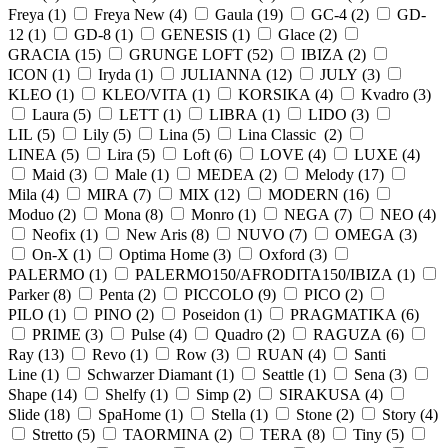
Freya (
1
)
Freya New (
4
)
Gaula (
19
)
GC-4 (
2
)
GD-
12 (
1
)
GD-8 (
1
)
GENESIS (
1
)
Glace (
2
)
GRACIA (
15
)
GRUNGE LOFT (
52
)
IBIZA (
2
)
ICON (
1
)
Iryda (
1
)
JULIANNA (
12
)
JULY (
3
)
KLEO (
1
)
KLEO/VITA (
1
)
KORSIKA (
4
)
Kvadro (
3
)
Laura (
5
)
LETT (
1
)
LIBRA (
1
)
LIDO (
3
)
LIL (
5
)
Lily (
5
)
Lina (
5
)
Lina Classic (
2
)
LINEA (
5
)
Lira (
5
)
Loft (
6
)
LOVE (
4
)
LUXE (
4
)
Maid (
3
)
Male (
1
)
MEDEA (
2
)
Melody (
17
)
Mila (
4
)
MIRA (
7
)
MIX (
12
)
MODERN (
16
)
Moduo (
2
)
Mona (
8
)
Monro (
1
)
NEGA (
7
)
NEO (
4
)
Neofix (
1
)
New Aris (
8
)
NUVO (
7
)
OMEGA (
3
)
On-X (
1
)
Optima Home (
3
)
Oxford (
3
)
PALERMO (
1
)
PALERMO150/AFRODITA150/IBIZA (
1
)
Parker (
8
)
Penta (
2
)
PICCOLO (
9
)
PICO (
2
)
PILO (
1
)
PINO (
2
)
Poseidon (
1
)
PRAGMATIKA (
6
)
PRIME (
3
)
Pulse (
4
)
Quadro (
2
)
RAGUZA (
6
)
Ray (
13
)
Revo (
1
)
Row (
3
)
RUAN (
4
)
Santi
Line (
1
)
Schwarzer Diamant (
1
)
Seattle (
1
)
Sena (
3
)
Shape (
14
)
Shelfy (
1
)
Simp (
2
)
SIRAKUSA (
4
)
Slide (
18
)
SpaHome (
1
)
Stella (
1
)
Stone (
2
)
Story (
4
)
Stretto (
5
)
TAORMINA (
2
)
TERA (
8
)
Tiny (
5
)