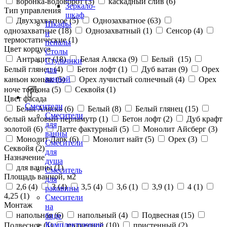
воронка-водоворот (
3
)
каскадный слив (
6
)
Зеркало-
Тип управления
шкаф
Двухзахватное (
5
)
Однозахватное (
63
)
Шкафы
однозахватные (
18
)
Однозахватный (
1
)
Сенсор (
4
)
и
термостатические (
1
)
пеналы
Цвет корпуса
Столы
Антрацит (
18
)
Белая Аляска (
9
)
Белый (
15
)
Стульчики
Белый глянец (
4
)
Бетон лофт (
1
)
Дуб ватан (
9
)
Орех
для
ванной
каньон коньяк (
5
)
Орех лучистый солнечный (
4
)
Орех
ноче тортона (
5
)
Секвойя (
1
)
Цвет фасада
Смесители
Белая Аляска (
6
)
Белый (
8
)
Белый глянец (
15
)
Смесители
белый матовый перламутр (
1
)
Бетон лофт (
2
)
Дуб крафт
для
золотой (
6
)
Латте фактурный (
5
)
Монолит Айсберг (
3
)
ванны
Монолит Дарк (
6
)
Монолит найт (
5
)
Орех (
3
)
Смесители
Секвойя (
2
)
для
Назначение
душа
для ванны (
1
)
Смеситель
Площадь ванной, м2
для
2,6 (
4
)
3 (
4
)
3,5 (
4
)
3,6 (
1
)
3,9 (
1
)
4 (
1
)
раковины
4,25 (
1
)
Смесители
Монтаж
на
напольная (
6
)
напольный (
4
)
Подвесная (
15
)
биде
Комплектующие
Подвесное (
1
)
подвесной (
10
)
пристенный (
2
)