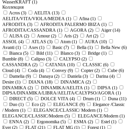
WasserKRAFT (
1
)
Коллекция
Acros (
3
)
AELITA (
13
)
AELITA/VITA/VIOLA/MEDEA (
1
)
Afina (
1
)
AFRODITA (
3
)
AFRODITA PALERMO IBIZA (
1
)
AFRODITA/CASSANDRA (
1
)
AGORA (
2
)
Aiger (
14
)
ALISA (
2
)
Amour (
2
)
Aris (
2
)
Art (
2
)
ASSOL (
4
)
ATLAS (
3
)
Atom (
1
)
AURA (
10
)
Avanti (
1
)
Axes (
1
)
Basic (
7
)
Bella (
1
)
Bella New (
6
)
Bianca (
5
)
Bild (
11
)
Blanco (
3
)
Bridge (
1
)
Bumble (
8
)
Calipso (
3
)
CALYPSO (
2
)
CASSANDRA (
2
)
CATANIA (
10
)
CLASSIC (
6
)
Cloud (
4
)
Coda (
4
)
Convey (
9
)
Copter (
2
)
Cube (
6
)
Damelia (
9
)
Danaya (
2
)
Daniela (
3
)
Darina (
4
)
Desire (
1
)
DIANA (
18
)
DINAMICA (
2
)
DINAMIKA (
2
)
DINAMIKA/AELITA (
1
)
DIPSA (
1
)
DIPSA/DINAMIKA/LIBRA/AELITA/CALYPSO/AGORA (
1
)
DIRECT (
5
)
DOLCE VITA (
4
)
Drum (
1
)
Duna (
11
)
Duo (
1
)
Eco (
2
)
ELEGANCE (
9
)
Elegance /Classic
/ Modern (
1
)
ELEGANCE/CLASSIC/ Modern (
1
)
ELEGANCE/CLASSIC/Modern (
5
)
ELEGANCE/Modern (
1
)
ENNA (
2
)
Ergonomika (
5
)
ESMA (
2
)
Estel (
1
)
Ever (
2
)
FLAT (
21
)
FLAT MG (
1
)
Forest (
1
)