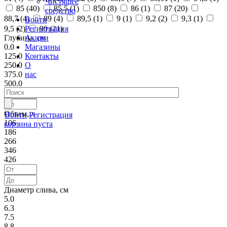
Чистящее
85 (
40
)
85,5 (
1
)
850 (
8
)
86 (
1
)
87 (
20
)
средство
88,7 (
4
)
89 (
4
)
89,5 (
1
)
9 (
1
)
9,2 (
2
)
9,3 (
1
)
Войти
Регистрация
9,5 (
2
)
90 (
21
)
Акции
Глубина, см
Магазины
0.0
Контакты
125.0
О
250.0
нас
375.0
500.0
Объем, л
Войти
Регистрация
106
корзина пуста
186
266
346
426
Диаметр слива, см
5.0
6.3
7.5
8.8