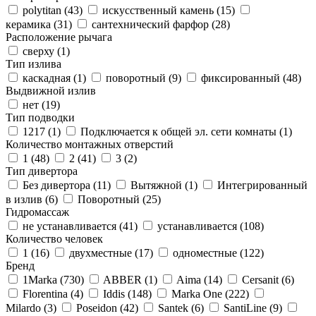
polytitan (
43
)
искусственный камень (
15
)
керамика (
31
)
сантехнический фарфор (
28
)
Расположение рычага
сверху (
1
)
Тип излива
каскадная (
1
)
поворотный (
9
)
фиксированный (
48
)
Выдвижной излив
нет (
19
)
Тип подводки
1217 (
1
)
Подключается к общей эл. сети комнаты (
1
)
Количество монтажных отверстий
1 (
48
)
2 (
41
)
3 (
2
)
Тип дивертора
Без дивертора (
11
)
Вытяжной (
1
)
Интегрированный
в излив (
6
)
Поворотный (
25
)
Гидромассаж
не устанавливается (
41
)
устанавливается (
108
)
Количество человек
1 (
16
)
двухместные (
17
)
одноместные (
122
)
Бренд
1Marka (
730
)
ABBER (
1
)
Aima (
14
)
Cersanit (
6
)
Florentina (
4
)
Iddis (
148
)
Marka One (
222
)
Milardo (
3
)
Poseidon (
42
)
Santek (
6
)
SantiLine (
9
)