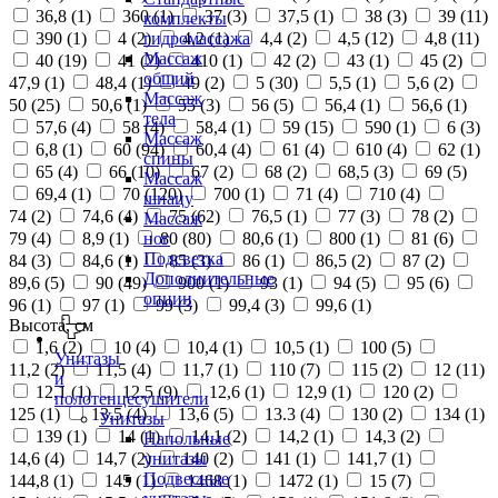
36,8 (
1
)
360 (
1
)
37 (
3
)
37,5 (
1
)
38 (
3
)
39 (
11
)
комплекты
390 (
1
)
4 (
2
)
4,2 (
1
)
4,4 (
2
)
4,5 (
12
)
4,8 (
11
)
гидромассажа
Массаж
40 (
19
)
41 (
2
)
410 (
1
)
42 (
2
)
43 (
1
)
45 (
2
)
общий
47,9 (
1
)
48,4 (
1
)
49 (
2
)
5 (
30
)
5,5 (
1
)
5,6 (
2
)
Массаж
50 (
25
)
50,6 (
1
)
55 (
3
)
56 (
5
)
56,4 (
1
)
56,6 (
1
)
тела
57,6 (
4
)
58 (
4
)
58,4 (
1
)
59 (
15
)
590 (
1
)
6 (
3
)
Массаж
6,8 (
1
)
60 (
94
)
60,4 (
4
)
61 (
4
)
610 (
4
)
62 (
1
)
спины
65 (
4
)
66 (
10
)
67 (
2
)
68 (
2
)
68,5 (
3
)
69 (
5
)
Массаж
69,4 (
1
)
70 (
120
)
700 (
1
)
71 (
4
)
710 (
4
)
шиацу
74 (
2
)
74,6 (
4
)
75 (
62
)
76,5 (
1
)
77 (
3
)
78 (
2
)
Массаж
79 (
4
)
8,9 (
1
)
80 (
80
)
80,6 (
1
)
800 (
1
)
81 (
6
)
ног
Подсветка
84 (
3
)
84,6 (
1
)
85 (
3
)
86 (
1
)
86,5 (
2
)
87 (
2
)
Дополнительные
89,6 (
5
)
90 (
49
)
900 (
1
)
93 (
1
)
94 (
5
)
95 (
6
)
опции
96 (
1
)
97 (
1
)
99 (
3
)
99,4 (
3
)
99,6 (
1
)
Высота, см
1,6 (
2
)
10 (
4
)
10,4 (
1
)
10,5 (
1
)
100 (
5
)
Унитазы
11,2 (
2
)
11,5 (
4
)
11,7 (
1
)
110 (
7
)
115 (
2
)
12 (
11
)
и
12,1 (
1
)
12,5 (
9
)
12,6 (
1
)
12,9 (
1
)
120 (
2
)
полотенцесушители
125 (
1
)
13,5 (
4
)
13,6 (
5
)
13.3 (
4
)
130 (
2
)
134 (
1
)
Унитазы
139 (
1
)
14 (
1
)
14,1 (
2
)
14,2 (
1
)
14,3 (
2
)
Напольные
14,6 (
4
)
14,7 (
2
)
140 (
2
)
141 (
1
)
141,7 (
1
)
унитазы
Подвесные
144,8 (
1
)
145 (
1
)
1468 (
1
)
1472 (
1
)
15 (
7
)