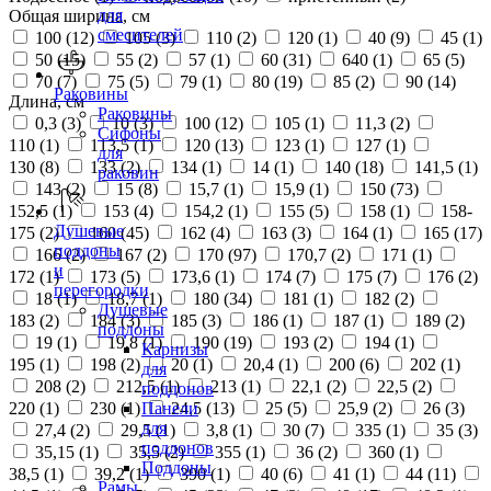
для
Общая ширина, см
смесителей
100 (
12
)
105 (
3
)
110 (
2
)
120 (
1
)
40 (
9
)
45 (
1
)
50 (
15
)
55 (
2
)
57 (
1
)
60 (
31
)
640 (
1
)
65 (
5
)
70 (
7
)
75 (
5
)
79 (
1
)
80 (
19
)
85 (
2
)
90 (
14
)
Раковины
Длина, см
Раковины
0,3 (
3
)
10 (
3
)
100 (
12
)
105 (
1
)
11,3 (
2
)
Сифоны
110 (
1
)
113,5 (
1
)
120 (
13
)
123 (
1
)
127 (
1
)
для
130 (
8
)
133 (
2
)
134 (
1
)
14 (
1
)
140 (
18
)
141,5 (
1
)
раковин
143 (
2
)
15 (
8
)
15,7 (
1
)
15,9 (
1
)
150 (
73
)
152,5 (
1
)
153 (
4
)
154,2 (
1
)
155 (
5
)
158 (
1
)
158-
Душевые
175 (
2
)
160 (
45
)
162 (
4
)
163 (
3
)
164 (
1
)
165 (
17
)
поддоны
166 (
2
)
167 (
2
)
170 (
97
)
170,7 (
2
)
171 (
1
)
и
172 (
1
)
173 (
5
)
173,6 (
1
)
174 (
7
)
175 (
7
)
176 (
2
)
перегородки
18 (
1
)
18,7 (
1
)
180 (
34
)
181 (
1
)
182 (
2
)
Душевые
183 (
2
)
184 (
3
)
185 (
3
)
186 (
1
)
187 (
1
)
189 (
2
)
поддоны
19 (
1
)
19,8 (
1
)
190 (
19
)
193 (
2
)
194 (
1
)
Карнизы
195 (
1
)
198 (
2
)
20 (
1
)
20,4 (
1
)
200 (
6
)
202 (
1
)
для
208 (
2
)
212,5 (
1
)
213 (
1
)
22,1 (
2
)
22,5 (
2
)
поддонов
220 (
1
)
230 (
1
)
24,5 (
13
)
25 (
5
)
25,9 (
2
)
26 (
3
)
Панели
для
27,4 (
2
)
29,5 (
1
)
3,8 (
1
)
30 (
7
)
335 (
1
)
35 (
3
)
поддонов
35,15 (
1
)
35,5 (
2
)
355 (
1
)
36 (
2
)
360 (
1
)
Поддоны
38,5 (
1
)
39,2 (
1
)
390 (
1
)
40 (
6
)
41 (
1
)
44 (
11
)
Рамы