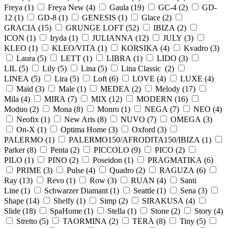
Freya (
1
)
Freya New (
4
)
Gaula (
19
)
GC-4 (
2
)
GD-
12 (
1
)
GD-8 (
1
)
GENESIS (
1
)
Glace (
2
)
GRACIA (
15
)
GRUNGE LOFT (
52
)
IBIZA (
2
)
ICON (
1
)
Iryda (
1
)
JULIANNA (
12
)
JULY (
3
)
KLEO (
1
)
KLEO/VITA (
1
)
KORSIKA (
4
)
Kvadro (
3
)
Laura (
5
)
LETT (
1
)
LIBRA (
1
)
LIDO (
3
)
LIL (
5
)
Lily (
5
)
Lina (
5
)
Lina Classic (
2
)
LINEA (
5
)
Lira (
5
)
Loft (
6
)
LOVE (
4
)
LUXE (
4
)
Maid (
3
)
Male (
1
)
MEDEA (
2
)
Melody (
17
)
Mila (
4
)
MIRA (
7
)
MIX (
12
)
MODERN (
16
)
Moduo (
2
)
Mona (
8
)
Monro (
1
)
NEGA (
7
)
NEO (
4
)
Neofix (
1
)
New Aris (
8
)
NUVO (
7
)
OMEGA (
3
)
On-X (
1
)
Optima Home (
3
)
Oxford (
3
)
PALERMO (
1
)
PALERMO150/AFRODITA150/IBIZA (
1
)
Parker (
8
)
Penta (
2
)
PICCOLO (
9
)
PICO (
2
)
PILO (
1
)
PINO (
2
)
Poseidon (
1
)
PRAGMATIKA (
6
)
PRIME (
3
)
Pulse (
4
)
Quadro (
2
)
RAGUZA (
6
)
Ray (
13
)
Revo (
1
)
Row (
3
)
RUAN (
4
)
Santi
Line (
1
)
Schwarzer Diamant (
1
)
Seattle (
1
)
Sena (
3
)
Shape (
14
)
Shelfy (
1
)
Simp (
2
)
SIRAKUSA (
4
)
Slide (
18
)
SpaHome (
1
)
Stella (
1
)
Stone (
2
)
Story (
4
)
Stretto (
5
)
TAORMINA (
2
)
TERA (
8
)
Tiny (
5
)