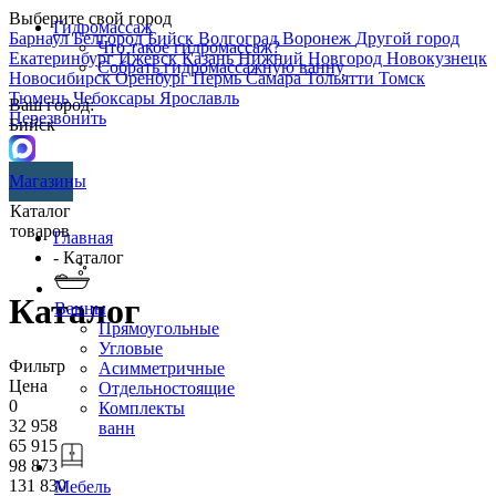
Выберите свой город
Гидромассаж
Барнаул
Белгород
Бийск
Волгоград
Воронеж
Другой город
Что такое гидромассаж?
Екатеринбург
Ижевск
Казань
Нижний Новгород
Новокузнецк
Собрать гидромассажную ванну
Новосибирск
Оренбург
Пермь
Самара
Тольятти
Томск
Тюмень
Чебоксары
Ярославль
Ваш город:
Перезвонить
Бийск
Магазины
Каталог
товаров
Главная
- Каталог
Каталог
Ванны
Прямоугольные
Угловые
Фильтр
Асимметричные
Цена
Отдельностоящие
0
Комплекты
32 958
ванн
65 915
98 873
131 830
Мебель