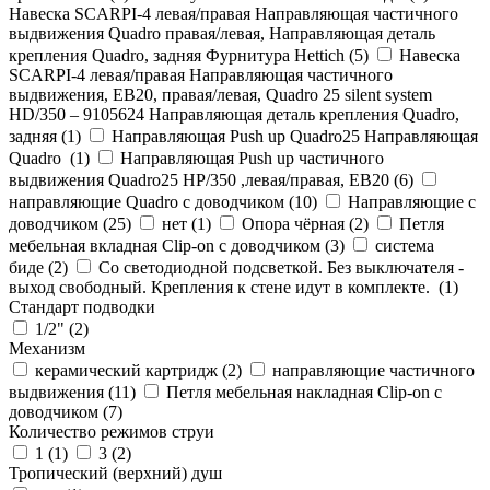
Навеска SCARPI-4 левая/правая Направляющая частичного
выдвижения Quadro правая/левая, Направляющая деталь
крепления Quadro, задняя Фурнитура Hettich (
5
)
Навеска
SCARPI-4 левая/правая Направляющая частичного
выдвижения, ЕВ20, правая/левая, Quadro 25 silent system
HD/350 – 9105624 Направляющая деталь крепления Quadro,
задняя (
1
)
Направляющая Push up Quadro25 Направляющая
Quadro (
1
)
Направляющая Push up частичного
выдвижения Quadro25 НР/350 ,левая/правая, ЕВ20 (
6
)
направляющие Quadro с доводчиком (
10
)
Направляющие с
доводчиком (
25
)
нет (
1
)
Опора чёрная (
2
)
Петля
мебельная вкладная Clip-on с доводчиком (
3
)
система
биде (
2
)
Со светодиодной подсветкой. Без выключателя -
выход свободный. Крепления к стене идут в комплекте. (
1
)
Стандарт подводки
1/2" (
2
)
Механизм
керамический картридж (
2
)
направляющие частичного
выдвижения (
11
)
Петля мебельная накладная Clip-on с
доводчиком (
7
)
Количество режимов струи
1 (
1
)
3 (
2
)
Тропический (верхний) душ