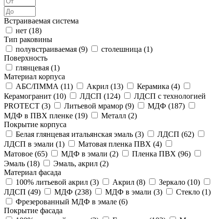
Встраиваемая система
нет (
18
)
Тип раковины
полувстраиваемая (
9
)
столешница (
1
)
Поверхность
глянцевая (
1
)
Материал корпуса
АБС/ПММА (
11
)
Акрил (
13
)
Керамика (
4
)
Керамогранит (
10
)
ЛДСП (
124
)
ЛДСП с технологией
PROTECT (
3
)
Литьевой мрамор (
9
)
МДФ (
187
)
МДФ в ПВХ пленке (
19
)
Металл (
2
)
Покрытие корпуса
Белая глянцевая итальянская эмаль (
3
)
ЛДСП (
62
)
ЛДСП в эмали (
1
)
Матовая пленка ПВХ (
4
)
Матовое (
65
)
МДФ в эмали (
2
)
Пленка ПВХ (
96
)
Эмаль (
18
)
Эмаль, акрил (
2
)
Материал фасада
100% литьевой акрил (
3
)
Акрил (
8
)
Зеркало (
10
)
ЛДСП (
49
)
МДФ (
238
)
МДФ в эмали (
3
)
Стекло (
1
)
Фрезерованный МДФ в эмале (
6
)
Покрытие фасада