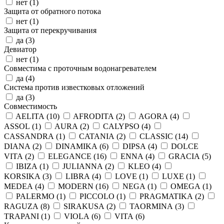
нет (
1
)
Защита от обратного потока
нет (
1
)
Защита от перекручивания
да (
3
)
Девиатор
нет (
1
)
Совместима с проточным водонагревателем
да (
4
)
Система против известковых отложений
да (
3
)
Совместимость
AELITA (
10
)
AFRODITA (
2
)
AGORA (
4
)
ASSOL (
1
)
AURA (
2
)
CALYPSO (
4
)
CASSANDRA (
1
)
CATANIA (
2
)
CLASSIC (
14
)
DIANA (
2
)
DINAMIKA (
6
)
DIPSA (
4
)
DOLCE
VITA (
2
)
ELEGANCE (
16
)
ENNA (
4
)
GRACIA (
5
)
IBIZA (
1
)
JULIANNA (
2
)
KLEO (
4
)
KORSIKA (
3
)
LIBRA (
4
)
LOVE (
1
)
LUXE (
1
)
MEDEA (
4
)
MODERN (
16
)
NEGA (
1
)
OMEGA (
1
)
PALERMO (
1
)
PICCOLO (
1
)
PRAGMATIKA (
2
)
RAGUZA (
8
)
SIRAKUSA (
2
)
TAORMINA (
3
)
TRAPANI (
1
)
VIOLA (
6
)
VITA (
6
)