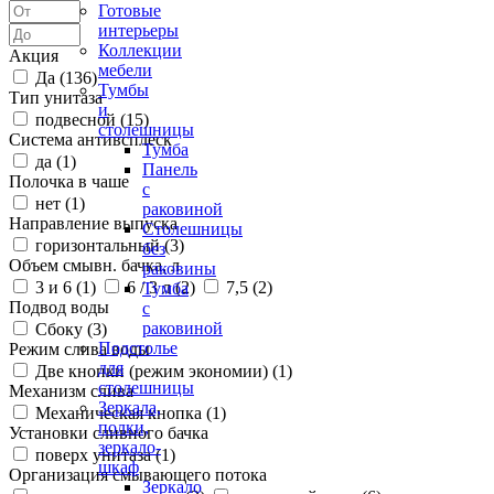
Готовые
интерьеры
Коллекции
Акция
мебели
Да (
136
)
Тумбы
Тип унитаза
и
подвесной (
15
)
столешницы
Система антивсплеск
Тумба
да (
1
)
Панель
Полочка в чаше
с
нет (
1
)
раковиной
Направление выпуска
Столешницы
горизонтальный (
3
)
без
Объем смывн. бачка, л
раковины
3 и 6 (
1
)
6 / 3 л (
2
)
7,5 (
2
)
Тумба
Подвод воды
с
раковиной
Сбоку (
3
)
Подстолье
Режим слива воды
для
Две кнопки (режим экономии) (
1
)
столешницы
Механизм слива
Зеркала,
Механическая кнопка (
1
)
полки,
Установки сливного бачка
зеркало-
поверх унитаза (
1
)
шкаф
Организация смывающего потока
Зеркало