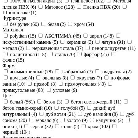
100% литьевой акрил (
3
)
Глянцевое (
102
)
Матовая
пленка ПВХ (
6
)
Матовое (
128
)
Пленка ПВХ (
20
)
Шпон в лаке (
1
)
Фурнитура
без ручек (
60
)
белая (
2
)
хром (
54
)
Материал
polytitan (
15
)
АБС/ПММА (
45
)
акрил (
148
)
искусственный камень (
5
)
керамика (
3
)
латунь (
91
)
металл (
2
)
нержавеющая сталь (
37
)
пенополиуретан (
11
)
полистирол (
118
)
сталь (
70
)
фарфор (
25
)
фаянс (
15
)
Форма
асимметричные (
78
)
Г-образный (
7
)
квадратная (
2
)
круглые (
4
)
овальная (
8
)
округлая (
7
)
по форме
ванны (
10
)
прямой (
8
)
прямоугольная (
40
)
прямоугольные (
88
)
угловые (
9
)
Цвет
белый (
561
)
бетон (
3
)
бетон светло-серый (
11
)
бетон темно-серый (
10
)
голубой (
5
)
дикий дуб
натуральный (
4
)
дуб вотан (
21
)
дуб намибия (
8
)
дуб
сонома (
20
)
зеркало (
6
)
золото (
9
)
капучино (
2
)
оникс (
1
)
серый (
32
)
сталь (
5
)
хром (
102
)
черный (
104
)
Расположение перелива