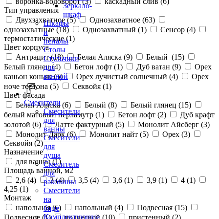
воронка-водоворот (
3
)
каскадный слив (
6
)
Зеркало-
Тип управления
шкаф
Двухзахватное (
5
)
Однозахватное (
63
)
Шкафы
однозахватные (
18
)
Однозахватный (
1
)
Сенсор (
4
)
и
термостатические (
1
)
пеналы
Цвет корпуса
Столы
Антрацит (
18
)
Белая Аляска (
9
)
Белый (
15
)
Стульчики
Белый глянец (
4
)
Бетон лофт (
1
)
Дуб ватан (
9
)
Орех
для
ванной
каньон коньяк (
5
)
Орех лучистый солнечный (
4
)
Орех
ноче тортона (
5
)
Секвойя (
1
)
Цвет фасада
Смесители
Белая Аляска (
6
)
Белый (
8
)
Белый глянец (
15
)
Смесители
белый матовый перламутр (
1
)
Бетон лофт (
2
)
Дуб крафт
для
золотой (
6
)
Латте фактурный (
5
)
Монолит Айсберг (
3
)
ванны
Монолит Дарк (
6
)
Монолит найт (
5
)
Орех (
3
)
Смесители
Секвойя (
2
)
для
Назначение
душа
для ванны (
1
)
Смеситель
Площадь ванной, м2
для
2,6 (
4
)
3 (
4
)
3,5 (
4
)
3,6 (
1
)
3,9 (
1
)
4 (
1
)
раковины
4,25 (
1
)
Смесители
Монтаж
на
напольная (
6
)
напольный (
4
)
Подвесная (
15
)
биде
Комплектующие
Подвесное (
1
)
подвесной (
10
)
пристенный (
2
)