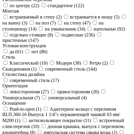
по центру (
22
)
стандартное (
122
)
Монтаж
встраиваемый в стену (
2
)
встраивается в нишу (
5
)
на ванну (
3
)
на пол (
7
)
на стену (
47
)
на
столешницу (
14
)
на умывальник (
34
)
напольные (
92
)
отдельно стоящие (
8
)
подвесные (
236
)
пристенные (
147
)
Угловая конструкция
да (
61
)
нет (
86
)
Стиль
Классический (
10
)
Модерн (
38
)
Ретро (
2
)
Скандинавия (
1
)
современный стиль (
144
)
Стилистика дизайна
современный стиль (
17
)
Ориентация
левосторонняя (
27
)
правосторонняя (
26
)
Универсальная (
7
)
универсальный (
4
)
Оснащение
Push-to-open (
1
)
Адаптерное кольцо с переливом
Ш.П.360-16 Выпуск 1 1/4"с нержавеющей чашкой 63 мм/
М200 (
1
)
антискользящее покрытие (
11
)
встроенный
слив-перелив (
10
)
донная крышка, выпуск с переливом,
кронштейны (
8
)
импульсная система смыва воды (
2
)