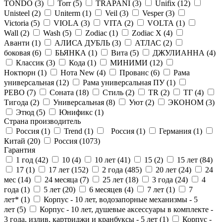
TONDO (
3
)
Torr (
5
)
TRAPANI (
3
)
Unifix (
12
)
Unisteel (
2
)
Uniterm (
1
)
Veil (
3
)
Vesper (
3
)
Victoria (
5
)
VIOLA (
3
)
VITA (
2
)
VOLTA (
1
)
Wall (
2
)
Wash (
5
)
Zodiac (
1
)
Zodiac X (
4
)
Аванти (
1
)
АЛИСА ДУБЛЬ (
3
)
АТЛАС (
2
)
боковая (
6
)
БЬЯНКА (
1
)
Вита (
5
)
ДЖУЛИАННА (
4
)
Классик (
3
)
Кода (
1
)
МИНИМИ (
12
)
Ноктюрн (
1
)
Нота New (
4
)
Прованс (
6
)
Рама
универсальная (
12
)
Рама универсальная ПУ (
1
)
РЕВО (
7
)
Соната (
18
)
Стиль (
2
)
ТR (
2
)
ТГ (
4
)
Тигода (
2
)
Универсальная (
8
)
Уют (
2
)
ЭКОНОМ (
3
)
Этюд (
5
)
Юнификс (
1
)
Страна производитель
Россия (
1
)
Trend (
1
)
Россия (
1
)
Германия (
1
)
Китай (
20
)
Россия (
1073
)
Гарантия
1 год (
42
)
10 (
4
)
10 лет (
41
)
15 (
2
)
15 лет (
84
)
17 (
1
)
17 лет (
152
)
2 года (
485
)
20 лет (
24
)
24
мес (
14
)
24 месяца (
7
)
25 лет (
18
)
3 года (
24
)
4
года (
1
)
5 лет (
20
)
6 месяцев (
4
)
7 лет (
1
)
7
лет* (
1
)
Корпус - 10 лет, водозапорные механизмы - 5
лет (
5
)
Корпус - 10 лет, душевые аксессуары в комплекте -
3 года, излив, картриджи и кранбуксы - 5 лет (
1
)
Корпус -