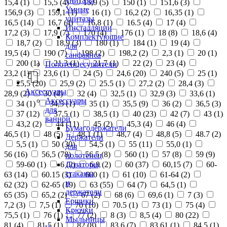
унитазы
15,4 (
1
)
15,5 (
4
)
15,9 (
5
)
150 (
1
)
151,6 (
3
)
Умные
156,9 (
3
)
159,1 (
1
)
16 (
1
)
16,2 (
2
)
16,35 (
1
)
унитазы
16,5 (
14
)
16,7 (
4
)
16,8 (
1
)
16.5 (
4
)
17 (
4
)
Инсталляции
17,2 (
3
)
17,9 (
7
)
170 (
4
)
176 (
1
)
18 (
8
)
18,6 (
4
)
Комплектующие
18,7 (
2
)
18,9 (
3
)
180 (
1
)
184 (
1
)
19 (
4
)
для
19,5 (
4
)
190 (
7
)
198 (
2
)
198,2 (
2
)
2,3 (
1
)
20 (
1
)
санфаянса
200 (
1
)
21,3 (
1
)
21,7 (
1
)
22 (
2
)
23 (
4
)
Полотенцесушители
23,2 (
1
)
23,6 (
1
)
24 (
5
)
24,6 (
20
)
240 (
5
)
25 (
1
)
25,5 (
20
)
25,9 (
2
)
25.5 (
1
)
27,2 (
2
)
28,4 (
3
)
Аксессуары
28,9 (
2
)
30 (
4
)
32 (
4
)
32,5 (
1
)
32,9 (
3
)
33,6 (
1
)
Аксессуары
34 (
1
)
34,5 (
1
)
35 (
1
)
35,5 (
9
)
36 (
2
)
36,5 (
3
)
для
37 (
12
)
37,5 (
1
)
38,5 (
1
)
40 (
23
)
42 (
7
)
43 (
1
)
ванной
43,2 (
2
)
44 (
11
)
45 (
2
)
45,3 (
4
)
46 (
4
)
Бумагодержатели
46,5 (
1
)
48 (
5
)
48,1 (
1
)
48,7 (
4
)
48,8 (
5
)
48.7 (
2
)
Держатели
5,5 (
1
)
50 (
30
)
54,5 (
1
)
55 (
11
)
55,0 (
1
)
для
56 (
16
)
56,5 (
78
)
56.5 (
8
)
560 (
1
)
57 (
8
)
59 (
9
)
полотенец
Дозаторы,
59-60 (
1
)
6 (
2
)
6,9 (
2
)
60 (
37
)
60,15 (
7
)
60-
стаканы
63 (
14
)
60.15 (
3
)
600 (
1
)
61 (
10
)
61-64 (
2
)
и
62 (
32
)
62-65 (
19
)
63 (
55
)
64 (
7
)
64,5 (
1
)
держатели
65 (
35
)
65,2 (
2
)
67 (
2
)
68 (
6
)
69,6 (
1
)
7 (
3
)
Ершики
7,2 (
3
)
7,5 (
1
)
70 (
10
)
70.5 (
1
)
73 (
1
)
75 (
4
)
Крючки
75,5 (
1
)
76 (
1
)
77 (
2
)
8 (
3
)
8,5 (
4
)
80 (
22
)
Мыльницы
81 (
4
)
81,5 (
1
)
82 (
8
)
83,6 (
7
)
83,61 (
1
)
84,5 (
1
)