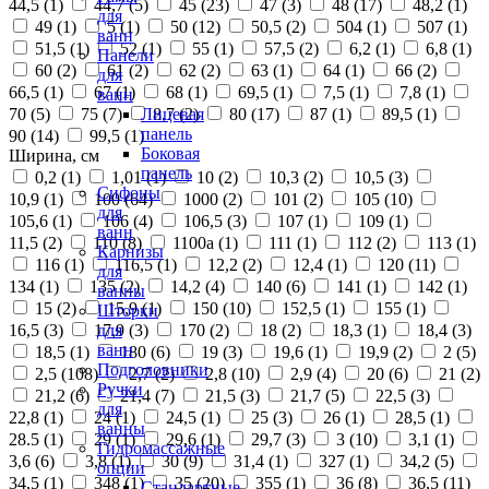
44,5 (
1
)
44,7 (
5
)
45 (
23
)
47 (
3
)
48 (
17
)
48,2 (
1
)
для
49 (
1
)
5 (
1
)
50 (
12
)
50,5 (
2
)
504 (
1
)
507 (
1
)
ванн
51,5 (
1
)
52 (
1
)
55 (
1
)
57,5 (
2
)
6,2 (
1
)
6,8 (
1
)
Панели
60 (
2
)
61 (
2
)
62 (
2
)
63 (
1
)
64 (
1
)
66 (
2
)
для
66,5 (
1
)
67 (
1
)
68 (
1
)
69,5 (
1
)
7,5 (
1
)
7,8 (
1
)
ванн
70 (
5
)
75 (
7
)
8,7 (
2
)
80 (
17
)
87 (
1
)
89,5 (
1
)
Лицевая
панель
90 (
14
)
99,5 (
1
)
Боковая
Ширина, см
панель
0,2 (
1
)
1,01 (
1
)
10 (
2
)
10,3 (
2
)
10,5 (
3
)
Сифоны
10,9 (
1
)
100 (
64
)
1000 (
2
)
101 (
2
)
105 (
10
)
для
105,6 (
1
)
106 (
4
)
106,5 (
3
)
107 (
1
)
109 (
1
)
ванн
11,5 (
2
)
110 (
8
)
1100а (
1
)
111 (
1
)
112 (
2
)
113 (
1
)
Карнизы
116 (
1
)
116,5 (
1
)
12,2 (
2
)
12,4 (
1
)
120 (
11
)
для
134 (
1
)
135 (
2
)
14,2 (
4
)
140 (
6
)
141 (
1
)
142 (
1
)
ванны
15 (
2
)
15,9 (
1
)
150 (
10
)
152,5 (
1
)
155 (
1
)
Шторки
16,5 (
3
)
17,9 (
3
)
170 (
2
)
18 (
2
)
18,3 (
1
)
18,4 (
3
)
для
ванн
18,5 (
1
)
180 (
6
)
19 (
3
)
19,6 (
1
)
19,9 (
2
)
2 (
5
)
Подголовники
2,5 (
108
)
2,7 (
2
)
2,8 (
10
)
2,9 (
4
)
20 (
6
)
21 (
2
)
Ручки
21,2 (
6
)
21,4 (
7
)
21,5 (
3
)
21,7 (
5
)
22,5 (
3
)
для
22,8 (
1
)
24 (
1
)
24,5 (
1
)
25 (
3
)
26 (
1
)
28,5 (
1
)
ванны
28.5 (
1
)
29 (
1
)
29,6 (
1
)
29,7 (
3
)
3 (
10
)
3,1 (
1
)
Гидромассажные
3,6 (
6
)
3,8 (
1
)
30 (
9
)
31,4 (
1
)
327 (
1
)
34,2 (
5
)
опции
34,5 (
1
)
348 (
1
)
35 (
20
)
355 (
1
)
36 (
8
)
36,5 (
11
)
Стандартные