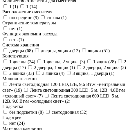
Количество отверстий для смесителя
1 (
1
)
1 (
14
)
Расположение смесителя
посередине (
9
)
справа (
1
)
Ограничение температуры
нет (
1
)
Функция экономии расхода
есть (
1
)
Система хранения
дверцы (
68
)
дверцы, ящики (
12
)
ящики (
51
)
Конструкция
1 дверца (
24
)
1 дверца, 2 ящика (
3
)
1 ящик (
28
)
2
дверцы (
17
)
2 дверцы, 1 ящик (
1
)
2 дверцы, 2 ящика (
2
)
2 ящика (
33
)
3 ящика (
4
)
3 ящика, 1 дверца (
1
)
Мощность лампы
Лента светодиодная 120 LED,12В, 9,6 Вт\м «нейтральный
свет» (
19
)
Лента светодиодная 300 LED, 5 м, 12В, 4,8Вт\м
«холодный свет» (
7
)
Лента светодиодная 600 LED, 5 м,
12В, 9,6 Вт\м «холодный свет» (
2
)
Подсветка
без подсветки (
8
)
светодиодная (
32
)
Подогрев
нет (
24
)
Материал раковины