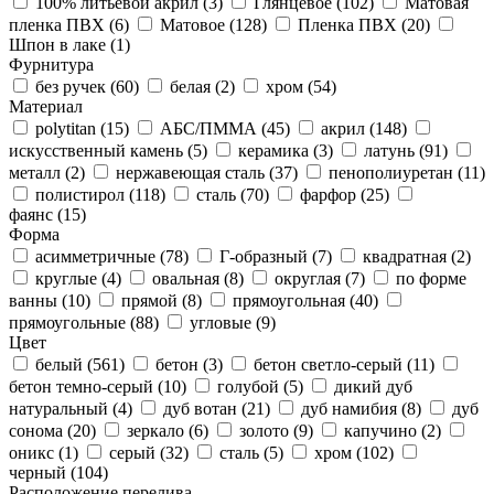
100% литьевой акрил (
3
)
Глянцевое (
102
)
Матовая
пленка ПВХ (
6
)
Матовое (
128
)
Пленка ПВХ (
20
)
Шпон в лаке (
1
)
Фурнитура
без ручек (
60
)
белая (
2
)
хром (
54
)
Материал
polytitan (
15
)
АБС/ПММА (
45
)
акрил (
148
)
искусственный камень (
5
)
керамика (
3
)
латунь (
91
)
металл (
2
)
нержавеющая сталь (
37
)
пенополиуретан (
11
)
полистирол (
118
)
сталь (
70
)
фарфор (
25
)
фаянс (
15
)
Форма
асимметричные (
78
)
Г-образный (
7
)
квадратная (
2
)
круглые (
4
)
овальная (
8
)
округлая (
7
)
по форме
ванны (
10
)
прямой (
8
)
прямоугольная (
40
)
прямоугольные (
88
)
угловые (
9
)
Цвет
белый (
561
)
бетон (
3
)
бетон светло-серый (
11
)
бетон темно-серый (
10
)
голубой (
5
)
дикий дуб
натуральный (
4
)
дуб вотан (
21
)
дуб намибия (
8
)
дуб
сонома (
20
)
зеркало (
6
)
золото (
9
)
капучино (
2
)
оникс (
1
)
серый (
32
)
сталь (
5
)
хром (
102
)
черный (
104
)
Расположение перелива