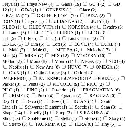
Freya (
1
)
Freya New (
4
)
Gaula (
19
)
GC-4 (
2
)
GD-
12 (
1
)
GD-8 (
1
)
GENESIS (
1
)
Glace (
2
)
GRACIA (
15
)
GRUNGE LOFT (
52
)
IBIZA (
2
)
ICON (
1
)
Iryda (
1
)
JULIANNA (
12
)
JULY (
3
)
KLEO (
1
)
KLEO/VITA (
1
)
KORSIKA (
4
)
Kvadro (
3
)
Laura (
5
)
LETT (
1
)
LIBRA (
1
)
LIDO (
3
)
LIL (
5
)
Lily (
5
)
Lina (
5
)
Lina Classic (
2
)
LINEA (
5
)
Lira (
5
)
Loft (
6
)
LOVE (
4
)
LUXE (
4
)
Maid (
3
)
Male (
1
)
MEDEA (
2
)
Melody (
17
)
Mila (
4
)
MIRA (
7
)
MIX (
12
)
MODERN (
16
)
Moduo (
2
)
Mona (
8
)
Monro (
1
)
NEGA (
7
)
NEO (
4
)
Neofix (
1
)
New Aris (
8
)
NUVO (
7
)
OMEGA (
3
)
On-X (
1
)
Optima Home (
3
)
Oxford (
3
)
PALERMO (
1
)
PALERMO150/AFRODITA150/IBIZA (
1
)
Parker (
8
)
Penta (
2
)
PICCOLO (
9
)
PICO (
2
)
PILO (
1
)
PINO (
2
)
Poseidon (
1
)
PRAGMATIKA (
6
)
PRIME (
3
)
Pulse (
4
)
Quadro (
2
)
RAGUZA (
6
)
Ray (
13
)
Revo (
1
)
Row (
3
)
RUAN (
4
)
Santi
Line (
1
)
Schwarzer Diamant (
1
)
Seattle (
1
)
Sena (
3
)
Shape (
14
)
Shelfy (
1
)
Simp (
2
)
SIRAKUSA (
4
)
Slide (
18
)
SpaHome (
1
)
Stella (
1
)
Stone (
2
)
Story (
4
)
Stretto (
5
)
TAORMINA (
2
)
TERA (
8
)
Tiny (
5
)