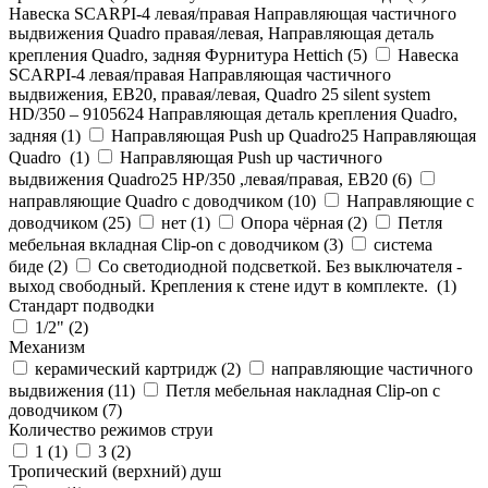
Навеска SCARPI-4 левая/правая Направляющая частичного
выдвижения Quadro правая/левая, Направляющая деталь
крепления Quadro, задняя Фурнитура Hettich (
5
)
Навеска
SCARPI-4 левая/правая Направляющая частичного
выдвижения, ЕВ20, правая/левая, Quadro 25 silent system
HD/350 – 9105624 Направляющая деталь крепления Quadro,
задняя (
1
)
Направляющая Push up Quadro25 Направляющая
Quadro (
1
)
Направляющая Push up частичного
выдвижения Quadro25 НР/350 ,левая/правая, ЕВ20 (
6
)
направляющие Quadro с доводчиком (
10
)
Направляющие с
доводчиком (
25
)
нет (
1
)
Опора чёрная (
2
)
Петля
мебельная вкладная Clip-on с доводчиком (
3
)
система
биде (
2
)
Со светодиодной подсветкой. Без выключателя -
выход свободный. Крепления к стене идут в комплекте. (
1
)
Стандарт подводки
1/2" (
2
)
Механизм
керамический картридж (
2
)
направляющие частичного
выдвижения (
11
)
Петля мебельная накладная Clip-on с
доводчиком (
7
)
Количество режимов струи
1 (
1
)
3 (
2
)
Тропический (верхний) душ