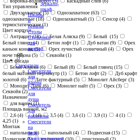
воронка-водоворот (
3
)
каскадный слив (
6
)
Зеркало-
Тип управления
шкаф
Двухзахватное (
5
)
Однозахватное (
63
)
Шкафы
однозахватные (
18
)
Однозахватный (
1
)
Сенсор (
4
)
и
термостатические (
1
)
пеналы
Цвет корпуса
Столы
Антрацит (
18
)
Белая Аляска (
9
)
Белый (
15
)
Стульчики
Белый глянец (
4
)
Бетон лофт (
1
)
Дуб ватан (
9
)
Орех
для
ванной
каньон коньяк (
5
)
Орех лучистый солнечный (
4
)
Орех
ноче тортона (
5
)
Секвойя (
1
)
Цвет фасада
Смесители
Белая Аляска (
6
)
Белый (
8
)
Белый глянец (
15
)
Смесители
белый матовый перламутр (
1
)
Бетон лофт (
2
)
Дуб крафт
для
золотой (
6
)
Латте фактурный (
5
)
Монолит Айсберг (
3
)
ванны
Монолит Дарк (
6
)
Монолит найт (
5
)
Орех (
3
)
Смесители
Секвойя (
2
)
для
Назначение
душа
для ванны (
1
)
Смеситель
Площадь ванной, м2
для
2,6 (
4
)
3 (
4
)
3,5 (
4
)
3,6 (
1
)
3,9 (
1
)
4 (
1
)
раковины
4,25 (
1
)
Смесители
Монтаж
на
напольная (
6
)
напольный (
4
)
Подвесная (
15
)
биде
Комплектующие
Подвесное (
1
)
подвесной (
10
)
пристенный (
2
)