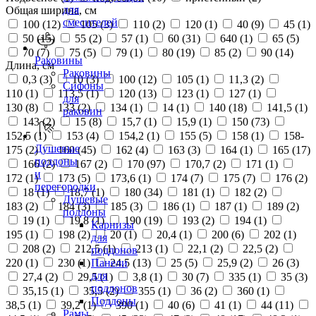
для
Общая ширина, см
смесителей
100 (
12
)
105 (
3
)
110 (
2
)
120 (
1
)
40 (
9
)
45 (
1
)
50 (
15
)
55 (
2
)
57 (
1
)
60 (
31
)
640 (
1
)
65 (
5
)
70 (
7
)
75 (
5
)
79 (
1
)
80 (
19
)
85 (
2
)
90 (
14
)
Раковины
Длина, см
Раковины
0,3 (
3
)
10 (
3
)
100 (
12
)
105 (
1
)
11,3 (
2
)
Сифоны
110 (
1
)
113,5 (
1
)
120 (
13
)
123 (
1
)
127 (
1
)
для
130 (
8
)
133 (
2
)
134 (
1
)
14 (
1
)
140 (
18
)
141,5 (
1
)
раковин
143 (
2
)
15 (
8
)
15,7 (
1
)
15,9 (
1
)
150 (
73
)
152,5 (
1
)
153 (
4
)
154,2 (
1
)
155 (
5
)
158 (
1
)
158-
Душевые
175 (
2
)
160 (
45
)
162 (
4
)
163 (
3
)
164 (
1
)
165 (
17
)
поддоны
166 (
2
)
167 (
2
)
170 (
97
)
170,7 (
2
)
171 (
1
)
и
172 (
1
)
173 (
5
)
173,6 (
1
)
174 (
7
)
175 (
7
)
176 (
2
)
перегородки
18 (
1
)
18,7 (
1
)
180 (
34
)
181 (
1
)
182 (
2
)
Душевые
183 (
2
)
184 (
3
)
185 (
3
)
186 (
1
)
187 (
1
)
189 (
2
)
поддоны
19 (
1
)
19,8 (
1
)
190 (
19
)
193 (
2
)
194 (
1
)
Карнизы
195 (
1
)
198 (
2
)
20 (
1
)
20,4 (
1
)
200 (
6
)
202 (
1
)
для
208 (
2
)
212,5 (
1
)
213 (
1
)
22,1 (
2
)
22,5 (
2
)
поддонов
220 (
1
)
230 (
1
)
24,5 (
13
)
25 (
5
)
25,9 (
2
)
26 (
3
)
Панели
для
27,4 (
2
)
29,5 (
1
)
3,8 (
1
)
30 (
7
)
335 (
1
)
35 (
3
)
поддонов
35,15 (
1
)
35,5 (
2
)
355 (
1
)
36 (
2
)
360 (
1
)
Поддоны
38,5 (
1
)
39,2 (
1
)
390 (
1
)
40 (
6
)
41 (
1
)
44 (
11
)
Рамы