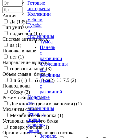
Готовые
интерьеры
Коллекции
Акция
мебели
Да (
135
)
Тумбы
Тип унитаза
и
подвесной (
15
)
столешницы
Система антивсплеск
Тумба
да (
1
)
Панель
Полочка в чаше
с
нет (
1
)
раковиной
Направление выпуска
Столешницы
горизонтальный (
3
)
без
Объем смывн. бачка, л
раковины
3 и 6 (
1
)
6 / 3 л (
2
)
7,5 (
2
)
Тумба
Подвод воды
с
раковиной
Сбоку (
3
)
Подстолье
Режим слива воды
для
Две кнопки (режим экономии) (
1
)
столешницы
Механизм слива
Зеркала,
Механическая кнопка (
1
)
полки,
Установки сливного бачка
зеркало-
поверх унитаза (
1
)
шкаф
Организация смывающего потока
Зеркало