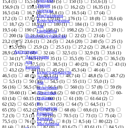
унитазы
15,4 (
1
)
15,5 (
4
)
15,9 (
5
)
150 (
1
)
151,6 (
3
)
Умные
156,9 (
3
)
159,1 (
1
)
16 (
1
)
16,2 (
2
)
16,35 (
1
)
унитазы
16,5 (
14
)
16,7 (
4
)
16,8 (
1
)
16.5 (
4
)
17 (
4
)
Инсталляции
17,2 (
3
)
17,9 (
7
)
170 (
4
)
176 (
1
)
18 (
8
)
18,6 (
4
)
Комплектующие
18,7 (
2
)
18,9 (
3
)
180 (
1
)
184 (
1
)
19 (
4
)
для
19,5 (
4
)
190 (
7
)
198 (
2
)
198,2 (
2
)
2,3 (
1
)
20 (
1
)
санфаянса
200 (
1
)
21,3 (
1
)
21,7 (
1
)
22 (
2
)
23 (
4
)
Полотенцесушители
23,2 (
1
)
23,6 (
1
)
24 (
5
)
24,6 (
20
)
240 (
5
)
25 (
1
)
25,5 (
20
)
25,9 (
2
)
25.5 (
1
)
27,2 (
2
)
28,4 (
3
)
Аксессуары
28,9 (
2
)
30 (
4
)
32 (
4
)
32,5 (
1
)
32,9 (
3
)
33,6 (
1
)
Аксессуары
34 (
1
)
34,5 (
1
)
35 (
1
)
35,5 (
9
)
36 (
2
)
36,5 (
3
)
для
37 (
12
)
37,5 (
1
)
38,5 (
1
)
40 (
23
)
42 (
7
)
43 (
1
)
ванной
43,2 (
2
)
44 (
11
)
45 (
2
)
45,3 (
4
)
46 (
4
)
Бумагодержатели
46,5 (
1
)
48 (
5
)
48,1 (
1
)
48,7 (
4
)
48,8 (
5
)
48.7 (
2
)
Держатели
5,5 (
1
)
50 (
30
)
54,5 (
1
)
55 (
11
)
55,0 (
1
)
для
56 (
16
)
56,5 (
78
)
56.5 (
8
)
560 (
1
)
57 (
8
)
59 (
9
)
полотенец
Дозаторы,
59-60 (
1
)
6 (
2
)
6,9 (
2
)
60 (
37
)
60,15 (
7
)
60-
стаканы
63 (
14
)
60.15 (
3
)
600 (
1
)
61 (
10
)
61-64 (
2
)
и
62 (
32
)
62-65 (
19
)
63 (
55
)
64 (
7
)
64,5 (
1
)
держатели
65 (
35
)
65,2 (
2
)
67 (
2
)
68 (
6
)
69,6 (
1
)
7 (
3
)
Ершики
7,2 (
3
)
7,5 (
1
)
70 (
10
)
70.5 (
1
)
73 (
1
)
75 (
4
)
Крючки
75,5 (
1
)
76 (
1
)
77 (
2
)
8 (
3
)
8,5 (
4
)
80 (
22
)
Мыльницы
81 (
4
)
81,5 (
1
)
82 (
8
)
83,6 (
7
)
83,61 (
1
)
84,5 (
1
)