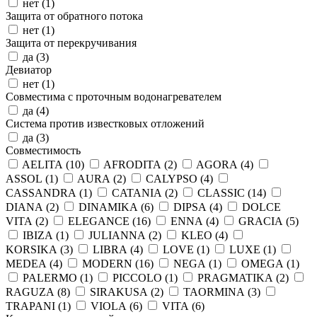
нет (
1
)
Защита от обратного потока
нет (
1
)
Защита от перекручивания
да (
3
)
Девиатор
нет (
1
)
Совместима с проточным водонагревателем
да (
4
)
Система против известковых отложений
да (
3
)
Совместимость
AELITA (
10
)
AFRODITA (
2
)
AGORA (
4
)
ASSOL (
1
)
AURA (
2
)
CALYPSO (
4
)
CASSANDRA (
1
)
CATANIA (
2
)
CLASSIC (
14
)
DIANA (
2
)
DINAMIKA (
6
)
DIPSA (
4
)
DOLCE
VITA (
2
)
ELEGANCE (
16
)
ENNA (
4
)
GRACIA (
5
)
IBIZA (
1
)
JULIANNA (
2
)
KLEO (
4
)
KORSIKA (
3
)
LIBRA (
4
)
LOVE (
1
)
LUXE (
1
)
MEDEA (
4
)
MODERN (
16
)
NEGA (
1
)
OMEGA (
1
)
PALERMO (
1
)
PICCOLO (
1
)
PRAGMATIKA (
2
)
RAGUZA (
8
)
SIRAKUSA (
2
)
TAORMINA (
3
)
TRAPANI (
1
)
VIOLA (
6
)
VITA (
6
)