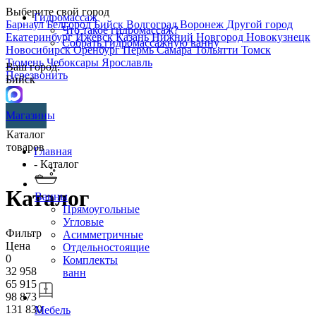
Выберите свой город
Гидромассаж
Барнаул
Белгород
Бийск
Волгоград
Воронеж
Другой город
Что такое гидромассаж?
Екатеринбург
Ижевск
Казань
Нижний Новгород
Новокузнецк
Собрать гидромассажную ванну
Новосибирск
Оренбург
Пермь
Самара
Тольятти
Томск
Тюмень
Чебоксары
Ярославль
Ваш город:
Перезвонить
Бийск
Магазины
Каталог
товаров
Главная
- Каталог
Каталог
Ванны
Прямоугольные
Угловые
Фильтр
Асимметричные
Цена
Отдельностоящие
0
Комплекты
32 958
ванн
65 915
98 873
131 830
Мебель