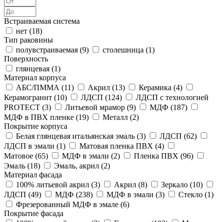
Встраиваемая система
нет (
18
)
Тип раковины
полувстраиваемая (
9
)
столешница (
1
)
Поверхность
глянцевая (
1
)
Материал корпуса
АБС/ПММА (
11
)
Акрил (
13
)
Керамика (
4
)
Керамогранит (
10
)
ЛДСП (
124
)
ЛДСП с технологией
PROTECT (
3
)
Литьевой мрамор (
9
)
МДФ (
187
)
МДФ в ПВХ пленке (
19
)
Металл (
2
)
Покрытие корпуса
Белая глянцевая итальянская эмаль (
3
)
ЛДСП (
62
)
ЛДСП в эмали (
1
)
Матовая пленка ПВХ (
4
)
Матовое (
65
)
МДФ в эмали (
2
)
Пленка ПВХ (
96
)
Эмаль (
18
)
Эмаль, акрил (
2
)
Материал фасада
100% литьевой акрил (
3
)
Акрил (
8
)
Зеркало (
10
)
ЛДСП (
49
)
МДФ (
238
)
МДФ в эмали (
3
)
Стекло (
1
)
Фрезерованный МДФ в эмале (
6
)
Покрытие фасада