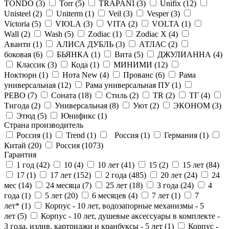
TONDO (
3
)
Torr (
5
)
TRAPANI (
3
)
Unifix (
12
)
Unisteel (
2
)
Uniterm (
1
)
Veil (
3
)
Vesper (
3
)
Victoria (
5
)
VIOLA (
3
)
VITA (
2
)
VOLTA (
1
)
Wall (
2
)
Wash (
5
)
Zodiac (
1
)
Zodiac X (
4
)
Аванти (
1
)
АЛИСА ДУБЛЬ (
3
)
АТЛАС (
2
)
боковая (
6
)
БЬЯНКА (
1
)
Вита (
5
)
ДЖУЛИАННА (
4
)
Классик (
3
)
Кода (
1
)
МИНИМИ (
12
)
Ноктюрн (
1
)
Нота New (
4
)
Прованс (
6
)
Рама
универсальная (
12
)
Рама универсальная ПУ (
1
)
РЕВО (
7
)
Соната (
18
)
Стиль (
2
)
ТR (
2
)
ТГ (
4
)
Тигода (
2
)
Универсальная (
8
)
Уют (
2
)
ЭКОНОМ (
3
)
Этюд (
5
)
Юнификс (
1
)
Страна производитель
Россия (
1
)
Trend (
1
)
Россия (
1
)
Германия (
1
)
Китай (
20
)
Россия (
1073
)
Гарантия
1 год (
42
)
10 (
4
)
10 лет (
41
)
15 (
2
)
15 лет (
84
)
17 (
1
)
17 лет (
152
)
2 года (
485
)
20 лет (
24
)
24
мес (
14
)
24 месяца (
7
)
25 лет (
18
)
3 года (
24
)
4
года (
1
)
5 лет (
20
)
6 месяцев (
4
)
7 лет (
1
)
7
лет* (
1
)
Корпус - 10 лет, водозапорные механизмы - 5
лет (
5
)
Корпус - 10 лет, душевые аксессуары в комплекте -
3 года, излив, картриджи и кранбуксы - 5 лет (
1
)
Корпус -