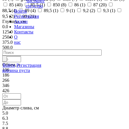
Чистящее
85 (
40
)
85,5 (
1
)
850 (
8
)
86 (
1
)
87 (
20
)
средство
88,7 (
4
)
89 (
4
)
89,5 (
1
)
9 (
1
)
9,2 (
2
)
9,3 (
1
)
Войти
Регистрация
9,5 (
2
)
90 (
21
)
Акции
Глубина, см
Магазины
0.0
Контакты
125.0
О
250.0
нас
375.0
500.0
Объем, л
Войти
Регистрация
106
корзина пуста
186
266
346
426
Диаметр слива, см
5.0
6.3
7.5
8.8