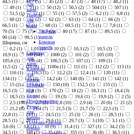
44,5 (
1
)
44,7 (
5
)
45 (
23
)
47 (
3
)
48 (
17
)
48,2 (
1
)
для
49 (
1
)
5 (
1
)
50 (
12
)
50,5 (
2
)
504 (
1
)
507 (
1
)
ванн
51,5 (
1
)
52 (
1
)
55 (
1
)
57,5 (
2
)
6,2 (
1
)
6,8 (
1
)
Панели
60 (
2
)
61 (
2
)
62 (
2
)
63 (
1
)
64 (
1
)
66 (
2
)
для
66,5 (
1
)
67 (
1
)
68 (
1
)
69,5 (
1
)
7,5 (
1
)
7,8 (
1
)
ванн
70 (
5
)
75 (
7
)
8,7 (
2
)
80 (
17
)
87 (
1
)
89,5 (
1
)
Лицевая
панель
90 (
14
)
99,5 (
1
)
Боковая
Ширина, см
панель
0,2 (
1
)
1,01 (
1
)
10 (
2
)
10,3 (
2
)
10,5 (
3
)
Сифоны
10,9 (
1
)
100 (
64
)
1000 (
2
)
101 (
2
)
105 (
10
)
для
105,6 (
1
)
106 (
4
)
106,5 (
3
)
107 (
1
)
109 (
1
)
ванн
11,5 (
2
)
110 (
8
)
1100а (
1
)
111 (
1
)
112 (
2
)
113 (
1
)
Карнизы
116 (
1
)
116,5 (
1
)
12,2 (
2
)
12,4 (
1
)
120 (
11
)
для
134 (
1
)
135 (
2
)
14,2 (
4
)
140 (
6
)
141 (
1
)
142 (
1
)
ванны
15 (
2
)
15,9 (
1
)
150 (
10
)
152,5 (
1
)
155 (
1
)
Шторки
16,5 (
3
)
17,9 (
3
)
170 (
2
)
18 (
2
)
18,3 (
1
)
18,4 (
3
)
для
ванн
18,5 (
1
)
180 (
6
)
19 (
3
)
19,6 (
1
)
19,9 (
2
)
2 (
5
)
Подголовники
2,5 (
108
)
2,7 (
2
)
2,8 (
10
)
2,9 (
4
)
20 (
6
)
21 (
2
)
Ручки
21,2 (
6
)
21,4 (
7
)
21,5 (
3
)
21,7 (
5
)
22,5 (
3
)
для
22,8 (
1
)
24 (
1
)
24,5 (
1
)
25 (
3
)
26 (
1
)
28,5 (
1
)
ванны
28.5 (
1
)
29 (
1
)
29,6 (
1
)
29,7 (
3
)
3 (
10
)
3,1 (
1
)
Гидромассажные
3,6 (
6
)
3,8 (
1
)
30 (
9
)
31,4 (
1
)
327 (
1
)
34,2 (
5
)
опции
34,5 (
1
)
348 (
1
)
35 (
20
)
355 (
1
)
36 (
8
)
36,5 (
11
)
Стандартные