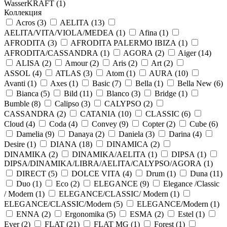
WasserKRAFT (
1
)
Коллекция
Acros (
3
)
AELITA (
13
)
AELITA/VITA/VIOLA/MEDEA (
1
)
Afina (
1
)
AFRODITA (
3
)
AFRODITA PALERMO IBIZA (
1
)
AFRODITA/CASSANDRA (
1
)
AGORA (
2
)
Aiger (
14
)
ALISA (
2
)
Amour (
2
)
Aris (
2
)
Art (
2
)
ASSOL (
4
)
ATLAS (
3
)
Atom (
1
)
AURA (
10
)
Avanti (
1
)
Axes (
1
)
Basic (
7
)
Bella (
1
)
Bella New (
6
)
Bianca (
5
)
Bild (
11
)
Blanco (
3
)
Bridge (
1
)
Bumble (
8
)
Calipso (
3
)
CALYPSO (
2
)
CASSANDRA (
2
)
CATANIA (
10
)
CLASSIC (
6
)
Cloud (
4
)
Coda (
4
)
Convey (
9
)
Copter (
2
)
Cube (
6
)
Damelia (
9
)
Danaya (
2
)
Daniela (
3
)
Darina (
4
)
Desire (
1
)
DIANA (
18
)
DINAMICA (
2
)
DINAMIKA (
2
)
DINAMIKA/AELITA (
1
)
DIPSA (
1
)
DIPSA/DINAMIKA/LIBRA/AELITA/CALYPSO/AGORA (
1
)
DIRECT (
5
)
DOLCE VITA (
4
)
Drum (
1
)
Duna (
11
)
Duo (
1
)
Eco (
2
)
ELEGANCE (
9
)
Elegance /Classic
/ Modern (
1
)
ELEGANCE/CLASSIC/ Modern (
1
)
ELEGANCE/CLASSIC/Modern (
5
)
ELEGANCE/Modern (
1
)
ENNA (
2
)
Ergonomika (
5
)
ESMA (
2
)
Estel (
1
)
Ever (
2
)
FLAT (
21
)
FLAT MG (
1
)
Forest (
1
)