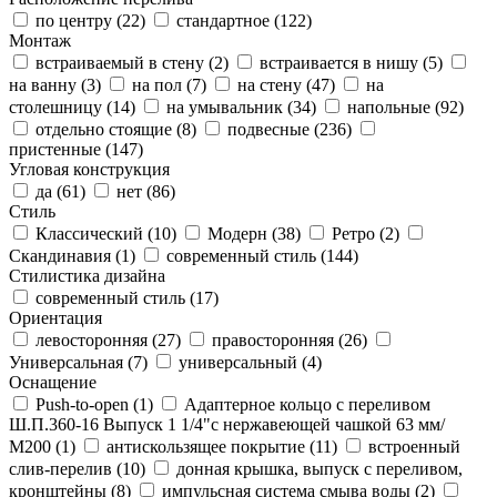
по центру (
22
)
стандартное (
122
)
Монтаж
встраиваемый в стену (
2
)
встраивается в нишу (
5
)
на ванну (
3
)
на пол (
7
)
на стену (
47
)
на
столешницу (
14
)
на умывальник (
34
)
напольные (
92
)
отдельно стоящие (
8
)
подвесные (
236
)
пристенные (
147
)
Угловая конструкция
да (
61
)
нет (
86
)
Стиль
Классический (
10
)
Модерн (
38
)
Ретро (
2
)
Скандинавия (
1
)
современный стиль (
144
)
Стилистика дизайна
современный стиль (
17
)
Ориентация
левосторонняя (
27
)
правосторонняя (
26
)
Универсальная (
7
)
универсальный (
4
)
Оснащение
Push-to-open (
1
)
Адаптерное кольцо с переливом
Ш.П.360-16 Выпуск 1 1/4"с нержавеющей чашкой 63 мм/
М200 (
1
)
антискользящее покрытие (
11
)
встроенный
слив-перелив (
10
)
донная крышка, выпуск с переливом,
кронштейны (
8
)
импульсная система смыва воды (
2
)