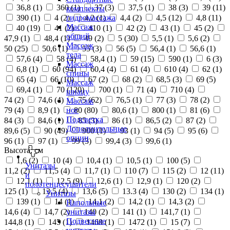
36,8 (
1
)
360 (
1
)
37 (
3
)
37,5 (
1
)
38 (
3
)
39 (
11
)
комплекты
390 (
1
)
4 (
2
)
4,2 (
1
)
4,4 (
2
)
4,5 (
12
)
4,8 (
11
)
гидромассажа
Массаж
40 (
19
)
41 (
2
)
410 (
1
)
42 (
2
)
43 (
1
)
45 (
2
)
общий
47,9 (
1
)
48,4 (
1
)
49 (
2
)
5 (
30
)
5,5 (
1
)
5,6 (
2
)
Массаж
50 (
25
)
50,6 (
1
)
55 (
3
)
56 (
5
)
56,4 (
1
)
56,6 (
1
)
тела
57,6 (
4
)
58 (
4
)
58,4 (
1
)
59 (
15
)
590 (
1
)
6 (
3
)
Массаж
6,8 (
1
)
60 (
94
)
60,4 (
4
)
61 (
4
)
610 (
4
)
62 (
1
)
спины
65 (
4
)
66 (
10
)
67 (
2
)
68 (
2
)
68,5 (
3
)
69 (
5
)
Массаж
69,4 (
1
)
70 (
120
)
700 (
1
)
71 (
4
)
710 (
4
)
шиацу
74 (
2
)
74,6 (
4
)
75 (
62
)
76,5 (
1
)
77 (
3
)
78 (
2
)
Массаж
79 (
4
)
8,9 (
1
)
80 (
80
)
80,6 (
1
)
800 (
1
)
81 (
6
)
ног
Подсветка
84 (
3
)
84,6 (
1
)
85 (
3
)
86 (
1
)
86,5 (
2
)
87 (
2
)
Дополнительные
89,6 (
5
)
90 (
49
)
900 (
1
)
93 (
1
)
94 (
5
)
95 (
6
)
опции
96 (
1
)
97 (
1
)
99 (
3
)
99,4 (
3
)
99,6 (
1
)
Высота, см
1,6 (
2
)
10 (
4
)
10,4 (
1
)
10,5 (
1
)
100 (
5
)
Унитазы
11,2 (
2
)
11,5 (
4
)
11,7 (
1
)
110 (
7
)
115 (
2
)
12 (
11
)
и
12,1 (
1
)
12,5 (
9
)
12,6 (
1
)
12,9 (
1
)
120 (
2
)
полотенцесушители
125 (
1
)
13,5 (
4
)
13,6 (
5
)
13.3 (
4
)
130 (
2
)
134 (
1
)
Унитазы
139 (
1
)
14 (
1
)
14,1 (
2
)
14,2 (
1
)
14,3 (
2
)
Напольные
14,6 (
4
)
14,7 (
2
)
140 (
2
)
141 (
1
)
141,7 (
1
)
унитазы
Подвесные
144,8 (
1
)
145 (
1
)
1468 (
1
)
1472 (
1
)
15 (
7
)