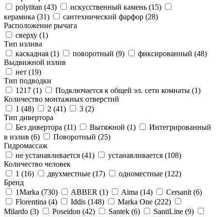
polytitan (
43
)
искусственный камень (
15
)
керамика (
31
)
сантехнический фарфор (
28
)
Расположение рычага
сверху (
1
)
Тип излива
каскадная (
1
)
поворотный (
9
)
фиксированный (
48
)
Выдвижной излив
нет (
19
)
Тип подводки
1217 (
1
)
Подключается к общей эл. сети комнаты (
1
)
Количество монтажных отверстий
1 (
48
)
2 (
41
)
3 (
2
)
Тип дивертора
Без дивертора (
11
)
Вытяжной (
1
)
Интегрированный
в излив (
6
)
Поворотный (
25
)
Гидромассаж
не устанавливается (
41
)
устанавливается (
108
)
Количество человек
1 (
16
)
двухместные (
17
)
одноместные (
122
)
Бренд
1Marka (
730
)
ABBER (
1
)
Aima (
14
)
Cersanit (
6
)
Florentina (
4
)
Iddis (
148
)
Marka One (
222
)
Milardo (
3
)
Poseidon (
42
)
Santek (
6
)
SantiLine (
9
)