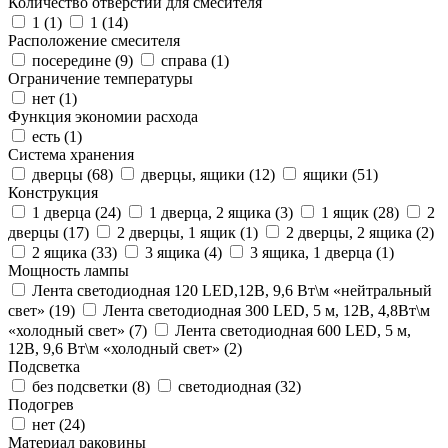
Количество отверстий для смесителя
1 (
1
)
1 (
14
)
Расположение смесителя
посередине (
9
)
справа (
1
)
Ограничение температуры
нет (
1
)
Функция экономии расхода
есть (
1
)
Система хранения
дверцы (
68
)
дверцы, ящики (
12
)
ящики (
51
)
Конструкция
1 дверца (
24
)
1 дверца, 2 ящика (
3
)
1 ящик (
28
)
2
дверцы (
17
)
2 дверцы, 1 ящик (
1
)
2 дверцы, 2 ящика (
2
)
2 ящика (
33
)
3 ящика (
4
)
3 ящика, 1 дверца (
1
)
Мощность лампы
Лента светодиодная 120 LED,12В, 9,6 Вт\м «нейтральный
свет» (
19
)
Лента светодиодная 300 LED, 5 м, 12В, 4,8Вт\м
«холодный свет» (
7
)
Лента светодиодная 600 LED, 5 м,
12В, 9,6 Вт\м «холодный свет» (
2
)
Подсветка
без подсветки (
8
)
светодиодная (
32
)
Подогрев
нет (
24
)
Материал раковины