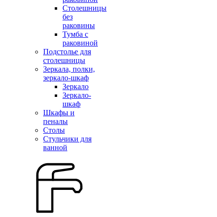
Столешницы
без
раковины
Тумба с
раковиной
Подстолье для
столешницы
Зеркала, полки,
зеркало-шкаф
Зеркало
Зеркало-
шкаф
Шкафы и
пеналы
Столы
Стульчики для
ванной