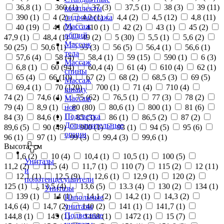
36,8 (
1
)
360 (
1
)
37 (
3
)
37,5 (
1
)
38 (
3
)
39 (
11
)
комплекты
390 (
1
)
4 (
2
)
4,2 (
1
)
4,4 (
2
)
4,5 (
12
)
4,8 (
11
)
гидромассажа
Массаж
40 (
19
)
41 (
2
)
410 (
1
)
42 (
2
)
43 (
1
)
45 (
2
)
общий
47,9 (
1
)
48,4 (
1
)
49 (
2
)
5 (
30
)
5,5 (
1
)
5,6 (
2
)
Массаж
50 (
25
)
50,6 (
1
)
55 (
3
)
56 (
5
)
56,4 (
1
)
56,6 (
1
)
тела
57,6 (
4
)
58 (
4
)
58,4 (
1
)
59 (
15
)
590 (
1
)
6 (
3
)
Массаж
6,8 (
1
)
60 (
94
)
60,4 (
4
)
61 (
4
)
610 (
4
)
62 (
1
)
спины
65 (
4
)
66 (
10
)
67 (
2
)
68 (
2
)
68,5 (
3
)
69 (
5
)
Массаж
69,4 (
1
)
70 (
120
)
700 (
1
)
71 (
4
)
710 (
4
)
шиацу
74 (
2
)
74,6 (
4
)
75 (
62
)
76,5 (
1
)
77 (
3
)
78 (
2
)
Массаж
79 (
4
)
8,9 (
1
)
80 (
80
)
80,6 (
1
)
800 (
1
)
81 (
6
)
ног
Подсветка
84 (
3
)
84,6 (
1
)
85 (
3
)
86 (
1
)
86,5 (
2
)
87 (
2
)
Дополнительные
89,6 (
5
)
90 (
49
)
900 (
1
)
93 (
1
)
94 (
5
)
95 (
6
)
опции
96 (
1
)
97 (
1
)
99 (
3
)
99,4 (
3
)
99,6 (
1
)
Высота, см
1,6 (
2
)
10 (
4
)
10,4 (
1
)
10,5 (
1
)
100 (
5
)
Унитазы
11,2 (
2
)
11,5 (
4
)
11,7 (
1
)
110 (
7
)
115 (
2
)
12 (
11
)
и
12,1 (
1
)
12,5 (
9
)
12,6 (
1
)
12,9 (
1
)
120 (
2
)
полотенцесушители
125 (
1
)
13,5 (
4
)
13,6 (
5
)
13.3 (
4
)
130 (
2
)
134 (
1
)
Унитазы
139 (
1
)
14 (
1
)
14,1 (
2
)
14,2 (
1
)
14,3 (
2
)
Напольные
14,6 (
4
)
14,7 (
2
)
140 (
2
)
141 (
1
)
141,7 (
1
)
унитазы
Подвесные
144,8 (
1
)
145 (
1
)
1468 (
1
)
1472 (
1
)
15 (
7
)