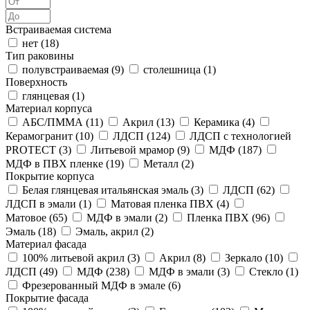
Встраиваемая система
нет (
18
)
Тип раковины
полувстраиваемая (
9
)
столешница (
1
)
Поверхность
глянцевая (
1
)
Материал корпуса
АБС/ПММА (
11
)
Акрил (
13
)
Керамика (
4
)
Керамогранит (
10
)
ЛДСП (
124
)
ЛДСП с технологией
PROTECT (
3
)
Литьевой мрамор (
9
)
МДФ (
187
)
МДФ в ПВХ пленке (
19
)
Металл (
2
)
Покрытие корпуса
Белая глянцевая итальянская эмаль (
3
)
ЛДСП (
62
)
ЛДСП в эмали (
1
)
Матовая пленка ПВХ (
4
)
Матовое (
65
)
МДФ в эмали (
2
)
Пленка ПВХ (
96
)
Эмаль (
18
)
Эмаль, акрил (
2
)
Материал фасада
100% литьевой акрил (
3
)
Акрил (
8
)
Зеркало (
10
)
ЛДСП (
49
)
МДФ (
238
)
МДФ в эмали (
3
)
Стекло (
1
)
Фрезерованный МДФ в эмале (
6
)
Покрытие фасада