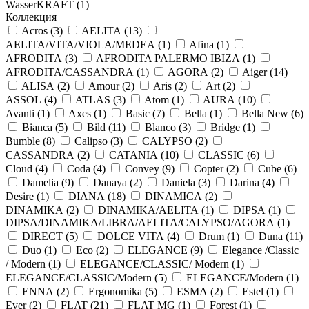
WasserKRAFT (
1
)
Коллекция
Acros (
3
)
AELITA (
13
)
AELITA/VITA/VIOLA/MEDEA (
1
)
Afina (
1
)
AFRODITA (
3
)
AFRODITA PALERMO IBIZA (
1
)
AFRODITA/CASSANDRA (
1
)
AGORA (
2
)
Aiger (
14
)
ALISA (
2
)
Amour (
2
)
Aris (
2
)
Art (
2
)
ASSOL (
4
)
ATLAS (
3
)
Atom (
1
)
AURA (
10
)
Avanti (
1
)
Axes (
1
)
Basic (
7
)
Bella (
1
)
Bella New (
6
)
Bianca (
5
)
Bild (
11
)
Blanco (
3
)
Bridge (
1
)
Bumble (
8
)
Calipso (
3
)
CALYPSO (
2
)
CASSANDRA (
2
)
CATANIA (
10
)
CLASSIC (
6
)
Cloud (
4
)
Coda (
4
)
Convey (
9
)
Copter (
2
)
Cube (
6
)
Damelia (
9
)
Danaya (
2
)
Daniela (
3
)
Darina (
4
)
Desire (
1
)
DIANA (
18
)
DINAMICA (
2
)
DINAMIKA (
2
)
DINAMIKA/AELITA (
1
)
DIPSA (
1
)
DIPSA/DINAMIKA/LIBRA/AELITA/CALYPSO/AGORA (
1
)
DIRECT (
5
)
DOLCE VITA (
4
)
Drum (
1
)
Duna (
11
)
Duo (
1
)
Eco (
2
)
ELEGANCE (
9
)
Elegance /Classic
/ Modern (
1
)
ELEGANCE/CLASSIC/ Modern (
1
)
ELEGANCE/CLASSIC/Modern (
5
)
ELEGANCE/Modern (
1
)
ENNA (
2
)
Ergonomika (
5
)
ESMA (
2
)
Estel (
1
)
Ever (
2
)
FLAT (
21
)
FLAT MG (
1
)
Forest (
1
)