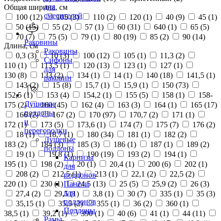
для
Общая ширина, см
смесителей
100 (
12
)
105 (
3
)
110 (
2
)
120 (
1
)
40 (
9
)
45 (
1
)
50 (
15
)
55 (
2
)
57 (
1
)
60 (
31
)
640 (
1
)
65 (
5
)
70 (
7
)
75 (
5
)
79 (
1
)
80 (
19
)
85 (
2
)
90 (
14
)
Раковины
Длина, см
Раковины
0,3 (
3
)
10 (
3
)
100 (
12
)
105 (
1
)
11,3 (
2
)
Сифоны
110 (
1
)
113,5 (
1
)
120 (
13
)
123 (
1
)
127 (
1
)
для
130 (
8
)
133 (
2
)
134 (
1
)
14 (
1
)
140 (
18
)
141,5 (
1
)
раковин
143 (
2
)
15 (
8
)
15,7 (
1
)
15,9 (
1
)
150 (
73
)
152,5 (
1
)
153 (
4
)
154,2 (
1
)
155 (
5
)
158 (
1
)
158-
Душевые
175 (
2
)
160 (
45
)
162 (
4
)
163 (
3
)
164 (
1
)
165 (
17
)
поддоны
166 (
2
)
167 (
2
)
170 (
97
)
170,7 (
2
)
171 (
1
)
и
172 (
1
)
173 (
5
)
173,6 (
1
)
174 (
7
)
175 (
7
)
176 (
2
)
перегородки
18 (
1
)
18,7 (
1
)
180 (
34
)
181 (
1
)
182 (
2
)
Душевые
183 (
2
)
184 (
3
)
185 (
3
)
186 (
1
)
187 (
1
)
189 (
2
)
поддоны
19 (
1
)
19,8 (
1
)
190 (
19
)
193 (
2
)
194 (
1
)
Карнизы
195 (
1
)
198 (
2
)
20 (
1
)
20,4 (
1
)
200 (
6
)
202 (
1
)
для
208 (
2
)
212,5 (
1
)
213 (
1
)
22,1 (
2
)
22,5 (
2
)
поддонов
220 (
1
)
230 (
1
)
24,5 (
13
)
25 (
5
)
25,9 (
2
)
26 (
3
)
Панели
для
27,4 (
2
)
29,5 (
1
)
3,8 (
1
)
30 (
7
)
335 (
1
)
35 (
3
)
поддонов
35,15 (
1
)
35,5 (
2
)
355 (
1
)
36 (
2
)
360 (
1
)
Поддоны
38,5 (
1
)
39,2 (
1
)
390 (
1
)
40 (
6
)
41 (
1
)
44 (
11
)
Рамы