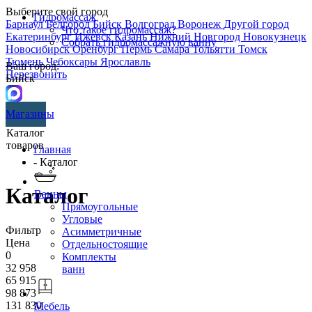
Выберите свой город
Гидромассаж
Барнаул
Белгород
Бийск
Волгоград
Воронеж
Другой город
Что такое гидромассаж?
Екатеринбург
Ижевск
Казань
Нижний Новгород
Новокузнецк
Собрать гидромассажную ванну
Новосибирск
Оренбург
Пермь
Самара
Тольятти
Томск
Тюмень
Чебоксары
Ярославль
Ваш город:
Перезвонить
Бийск
Магазины
Каталог
товаров
Главная
- Каталог
Каталог
Ванны
Прямоугольные
Угловые
Фильтр
Асимметричные
Цена
Отдельностоящие
0
Комплекты
32 958
ванн
65 915
98 873
131 830
Мебель