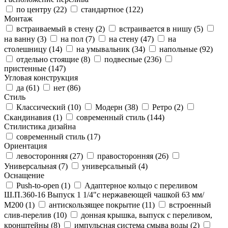
по центру (
22
)
стандартное (
122
)
Монтаж
встраиваемый в стену (
2
)
встраивается в нишу (
5
)
на ванну (
3
)
на пол (
7
)
на стену (
47
)
на
столешницу (
14
)
на умывальник (
34
)
напольные (
92
)
отдельно стоящие (
8
)
подвесные (
236
)
пристенные (
147
)
Угловая конструкция
да (
61
)
нет (
86
)
Стиль
Классический (
10
)
Модерн (
38
)
Ретро (
2
)
Скандинавия (
1
)
современный стиль (
144
)
Стилистика дизайна
современный стиль (
17
)
Ориентация
левосторонняя (
27
)
правосторонняя (
26
)
Универсальная (
7
)
универсальный (
4
)
Оснащение
Push-to-open (
1
)
Адаптерное кольцо с переливом
Ш.П.360-16 Выпуск 1 1/4"с нержавеющей чашкой 63 мм/
М200 (
1
)
антискользящее покрытие (
11
)
встроенный
слив-перелив (
10
)
донная крышка, выпуск с переливом,
кронштейны (
8
)
импульсная система смыва воды (
2
)