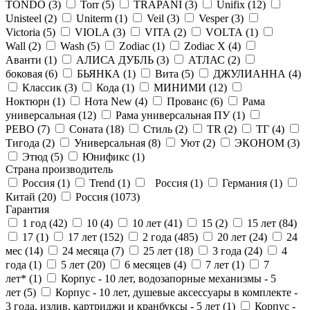
TONDO (
3
)
Torr (
5
)
TRAPANI (
3
)
Unifix (
12
)
Unisteel (
2
)
Uniterm (
1
)
Veil (
3
)
Vesper (
3
)
Victoria (
5
)
VIOLA (
3
)
VITA (
2
)
VOLTA (
1
)
Wall (
2
)
Wash (
5
)
Zodiac (
1
)
Zodiac X (
4
)
Аванти (
1
)
АЛИСА ДУБЛЬ (
3
)
АТЛАС (
2
)
боковая (
6
)
БЬЯНКА (
1
)
Вита (
5
)
ДЖУЛИАННА (
4
)
Классик (
3
)
Кода (
1
)
МИНИМИ (
12
)
Ноктюрн (
1
)
Нота New (
4
)
Прованс (
6
)
Рама
универсальная (
12
)
Рама универсальная ПУ (
1
)
РЕВО (
7
)
Соната (
18
)
Стиль (
2
)
ТR (
2
)
ТГ (
4
)
Тигода (
2
)
Универсальная (
8
)
Уют (
2
)
ЭКОНОМ (
3
)
Этюд (
5
)
Юнификс (
1
)
Страна производитель
Россия (
1
)
Trend (
1
)
Россия (
1
)
Германия (
1
)
Китай (
20
)
Россия (
1073
)
Гарантия
1 год (
42
)
10 (
4
)
10 лет (
41
)
15 (
2
)
15 лет (
84
)
17 (
1
)
17 лет (
152
)
2 года (
485
)
20 лет (
24
)
24
мес (
14
)
24 месяца (
7
)
25 лет (
18
)
3 года (
24
)
4
года (
1
)
5 лет (
20
)
6 месяцев (
4
)
7 лет (
1
)
7
лет* (
1
)
Корпус - 10 лет, водозапорные механизмы - 5
лет (
5
)
Корпус - 10 лет, душевые аксессуары в комплекте -
3 года, излив, картриджи и кранбуксы - 5 лет (
1
)
Корпус -