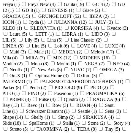
Freya (
1
)
Freya New (
4
)
Gaula (
19
)
GC-4 (
2
)
GD-
12 (
1
)
GD-8 (
1
)
GENESIS (
1
)
Glace (
2
)
GRACIA (
15
)
GRUNGE LOFT (
52
)
IBIZA (
2
)
ICON (
1
)
Iryda (
1
)
JULIANNA (
12
)
JULY (
3
)
KLEO (
1
)
KLEO/VITA (
1
)
KORSIKA (
4
)
Kvadro (
3
)
Laura (
5
)
LETT (
1
)
LIBRA (
1
)
LIDO (
3
)
LIL (
5
)
Lily (
5
)
Lina (
5
)
Lina Classic (
2
)
LINEA (
5
)
Lira (
5
)
Loft (
6
)
LOVE (
4
)
LUXE (
4
)
Maid (
3
)
Male (
1
)
MEDEA (
2
)
Melody (
17
)
Mila (
4
)
MIRA (
7
)
MIX (
12
)
MODERN (
16
)
Moduo (
2
)
Mona (
8
)
Monro (
1
)
NEGA (
7
)
NEO (
4
)
Neofix (
1
)
New Aris (
8
)
NUVO (
7
)
OMEGA (
3
)
On-X (
1
)
Optima Home (
3
)
Oxford (
3
)
PALERMO (
1
)
PALERMO150/AFRODITA150/IBIZA (
1
)
Parker (
8
)
Penta (
2
)
PICCOLO (
9
)
PICO (
2
)
PILO (
1
)
PINO (
2
)
Poseidon (
1
)
PRAGMATIKA (
6
)
PRIME (
3
)
Pulse (
4
)
Quadro (
2
)
RAGUZA (
6
)
Ray (
13
)
Revo (
1
)
Row (
3
)
RUAN (
4
)
Santi
Line (
1
)
Schwarzer Diamant (
1
)
Seattle (
1
)
Sena (
3
)
Shape (
14
)
Shelfy (
1
)
Simp (
2
)
SIRAKUSA (
4
)
Slide (
18
)
SpaHome (
1
)
Stella (
1
)
Stone (
2
)
Story (
4
)
Stretto (
5
)
TAORMINA (
2
)
TERA (
8
)
Tiny (
5
)