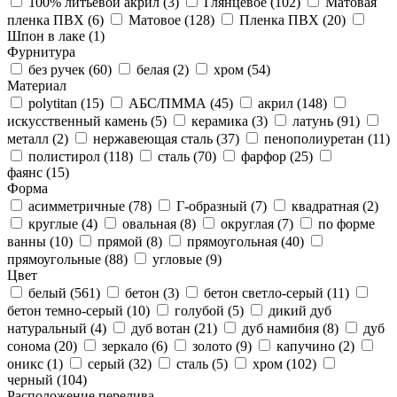
100% литьевой акрил (
3
)
Глянцевое (
102
)
Матовая
пленка ПВХ (
6
)
Матовое (
128
)
Пленка ПВХ (
20
)
Шпон в лаке (
1
)
Фурнитура
без ручек (
60
)
белая (
2
)
хром (
54
)
Материал
polytitan (
15
)
АБС/ПММА (
45
)
акрил (
148
)
искусственный камень (
5
)
керамика (
3
)
латунь (
91
)
металл (
2
)
нержавеющая сталь (
37
)
пенополиуретан (
11
)
полистирол (
118
)
сталь (
70
)
фарфор (
25
)
фаянс (
15
)
Форма
асимметричные (
78
)
Г-образный (
7
)
квадратная (
2
)
круглые (
4
)
овальная (
8
)
округлая (
7
)
по форме
ванны (
10
)
прямой (
8
)
прямоугольная (
40
)
прямоугольные (
88
)
угловые (
9
)
Цвет
белый (
561
)
бетон (
3
)
бетон светло-серый (
11
)
бетон темно-серый (
10
)
голубой (
5
)
дикий дуб
натуральный (
4
)
дуб вотан (
21
)
дуб намибия (
8
)
дуб
сонома (
20
)
зеркало (
6
)
золото (
9
)
капучино (
2
)
оникс (
1
)
серый (
32
)
сталь (
5
)
хром (
102
)
черный (
104
)
Расположение перелива