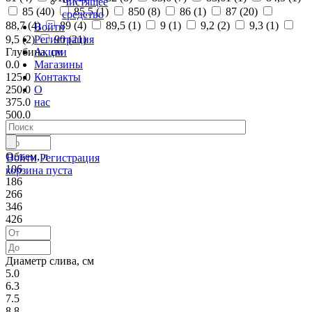
Чистящее
85 (
40
)
85,5 (
1
)
850 (
8
)
86 (
1
)
87 (
20
)
средство
88,7 (
4
)
89 (
4
)
89,5 (
1
)
9 (
1
)
9,2 (
2
)
9,3 (
1
)
Войти
Регистрация
9,5 (
2
)
90 (
21
)
Акции
Глубина, см
Магазины
0.0
Контакты
125.0
О
250.0
нас
375.0
500.0
Объем, л
Войти
Регистрация
106
корзина пуста
186
266
346
426
Диаметр слива, см
5.0
6.3
7.5
8.8