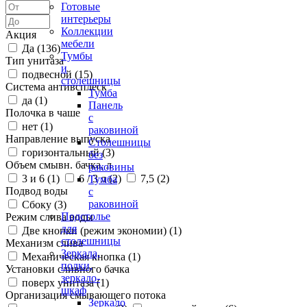
Готовые
интерьеры
Коллекции
Акция
мебели
Да (
136
)
Тумбы
Тип унитаза
и
подвесной (
15
)
столешницы
Система антивсплеск
Тумба
да (
1
)
Панель
Полочка в чаше
с
нет (
1
)
раковиной
Направление выпуска
Столешницы
горизонтальный (
3
)
без
Объем смывн. бачка, л
раковины
3 и 6 (
1
)
6 / 3 л (
2
)
7,5 (
2
)
Тумба
Подвод воды
с
раковиной
Сбоку (
3
)
Подстолье
Режим слива воды
для
Две кнопки (режим экономии) (
1
)
столешницы
Механизм слива
Зеркала,
Механическая кнопка (
1
)
полки,
Установки сливного бачка
зеркало-
поверх унитаза (
1
)
шкаф
Организация смывающего потока
Зеркало