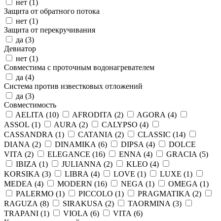
нет (
1
)
Защита от обратного потока
нет (
1
)
Защита от перекручивания
да (
3
)
Девиатор
нет (
1
)
Совместима с проточным водонагревателем
да (
4
)
Система против известковых отложений
да (
3
)
Совместимость
AELITA (
10
)
AFRODITA (
2
)
AGORA (
4
)
ASSOL (
1
)
AURA (
2
)
CALYPSO (
4
)
CASSANDRA (
1
)
CATANIA (
2
)
CLASSIC (
14
)
DIANA (
2
)
DINAMIKA (
6
)
DIPSA (
4
)
DOLCE
VITA (
2
)
ELEGANCE (
16
)
ENNA (
4
)
GRACIA (
5
)
IBIZA (
1
)
JULIANNA (
2
)
KLEO (
4
)
KORSIKA (
3
)
LIBRA (
4
)
LOVE (
1
)
LUXE (
1
)
MEDEA (
4
)
MODERN (
16
)
NEGA (
1
)
OMEGA (
1
)
PALERMO (
1
)
PICCOLO (
1
)
PRAGMATIKA (
2
)
RAGUZA (
8
)
SIRAKUSA (
2
)
TAORMINA (
3
)
TRAPANI (
1
)
VIOLA (
6
)
VITA (
6
)