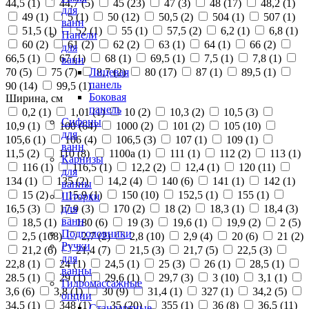
44,5 (
1
)
44,7 (
5
)
45 (
23
)
47 (
3
)
48 (
17
)
48,2 (
1
)
для
49 (
1
)
5 (
1
)
50 (
12
)
50,5 (
2
)
504 (
1
)
507 (
1
)
ванн
51,5 (
1
)
52 (
1
)
55 (
1
)
57,5 (
2
)
6,2 (
1
)
6,8 (
1
)
Панели
60 (
2
)
61 (
2
)
62 (
2
)
63 (
1
)
64 (
1
)
66 (
2
)
для
66,5 (
1
)
67 (
1
)
68 (
1
)
69,5 (
1
)
7,5 (
1
)
7,8 (
1
)
ванн
70 (
5
)
75 (
7
)
8,7 (
2
)
80 (
17
)
87 (
1
)
89,5 (
1
)
Лицевая
панель
90 (
14
)
99,5 (
1
)
Боковая
Ширина, см
панель
0,2 (
1
)
1,01 (
1
)
10 (
2
)
10,3 (
2
)
10,5 (
3
)
Сифоны
10,9 (
1
)
100 (
64
)
1000 (
2
)
101 (
2
)
105 (
10
)
для
105,6 (
1
)
106 (
4
)
106,5 (
3
)
107 (
1
)
109 (
1
)
ванн
11,5 (
2
)
110 (
8
)
1100а (
1
)
111 (
1
)
112 (
2
)
113 (
1
)
Карнизы
116 (
1
)
116,5 (
1
)
12,2 (
2
)
12,4 (
1
)
120 (
11
)
для
134 (
1
)
135 (
2
)
14,2 (
4
)
140 (
6
)
141 (
1
)
142 (
1
)
ванны
15 (
2
)
15,9 (
1
)
150 (
10
)
152,5 (
1
)
155 (
1
)
Шторки
16,5 (
3
)
17,9 (
3
)
170 (
2
)
18 (
2
)
18,3 (
1
)
18,4 (
3
)
для
ванн
18,5 (
1
)
180 (
6
)
19 (
3
)
19,6 (
1
)
19,9 (
2
)
2 (
5
)
Подголовники
2,5 (
108
)
2,7 (
2
)
2,8 (
10
)
2,9 (
4
)
20 (
6
)
21 (
2
)
Ручки
21,2 (
6
)
21,4 (
7
)
21,5 (
3
)
21,7 (
5
)
22,5 (
3
)
для
22,8 (
1
)
24 (
1
)
24,5 (
1
)
25 (
3
)
26 (
1
)
28,5 (
1
)
ванны
28.5 (
1
)
29 (
1
)
29,6 (
1
)
29,7 (
3
)
3 (
10
)
3,1 (
1
)
Гидромассажные
3,6 (
6
)
3,8 (
1
)
30 (
9
)
31,4 (
1
)
327 (
1
)
34,2 (
5
)
опции
34,5 (
1
)
348 (
1
)
35 (
20
)
355 (
1
)
36 (
8
)
36,5 (
11
)
Стандартные