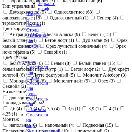
воронка-водоворот (
3
)
каскадный слив (
6
)
Зеркало-
Тип управления
шкаф
Двухзахватное (
5
)
Однозахватное (
63
)
Шкафы
однозахватные (
18
)
Однозахватный (
1
)
Сенсор (
4
)
и
термостатические (
1
)
пеналы
Цвет корпуса
Столы
Антрацит (
18
)
Белая Аляска (
9
)
Белый (
15
)
Стульчики
Белый глянец (
4
)
Бетон лофт (
1
)
Дуб ватан (
9
)
Орех
для
ванной
каньон коньяк (
5
)
Орех лучистый солнечный (
4
)
Орех
ноче тортона (
5
)
Секвойя (
1
)
Цвет фасада
Смесители
Белая Аляска (
6
)
Белый (
8
)
Белый глянец (
15
)
Смесители
белый матовый перламутр (
1
)
Бетон лофт (
2
)
Дуб крафт
для
золотой (
6
)
Латте фактурный (
5
)
Монолит Айсберг (
3
)
ванны
Монолит Дарк (
6
)
Монолит найт (
5
)
Орех (
3
)
Смесители
Секвойя (
2
)
для
Назначение
душа
для ванны (
1
)
Смеситель
Площадь ванной, м2
для
2,6 (
4
)
3 (
4
)
3,5 (
4
)
3,6 (
1
)
3,9 (
1
)
4 (
1
)
раковины
4,25 (
1
)
Смесители
Монтаж
на
напольная (
6
)
напольный (
4
)
Подвесная (
15
)
биде
Комплектующие
Подвесное (
1
)
подвесной (
10
)
пристенный (
2
)