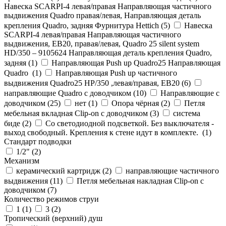
Навеска SCARPI-4 левая/правая Направляющая частичного
выдвижения Quadro правая/левая, Направляющая деталь
крепления Quadro, задняя Фурнитура Hettich (
5
)
Навеска
SCARPI-4 левая/правая Направляющая частичного
выдвижения, ЕВ20, правая/левая, Quadro 25 silent system
HD/350 – 9105624 Направляющая деталь крепления Quadro,
задняя (
1
)
Направляющая Push up Quadro25 Направляющая
Quadro (
1
)
Направляющая Push up частичного
выдвижения Quadro25 НР/350 ,левая/правая, ЕВ20 (
6
)
направляющие Quadro с доводчиком (
10
)
Направляющие с
доводчиком (
25
)
нет (
1
)
Опора чёрная (
2
)
Петля
мебельная вкладная Clip-on с доводчиком (
3
)
система
биде (
2
)
Со светодиодной подсветкой. Без выключателя -
выход свободный. Крепления к стене идут в комплекте. (
1
)
Стандарт подводки
1/2" (
2
)
Механизм
керамический картридж (
2
)
направляющие частичного
выдвижения (
11
)
Петля мебельная накладная Clip-on с
доводчиком (
7
)
Количество режимов струи
1 (
1
)
3 (
2
)
Тропический (верхний) душ