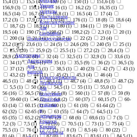
унитазы
15,4 (
1
)
15,5 (
4
)
15,9 (
5
)
150 (
1
)
151,6 (
3
)
Умные
156,9 (
3
)
159,1 (
1
)
16 (
1
)
16,2 (
2
)
16,35 (
1
)
унитазы
16,5 (
14
)
16,7 (
4
)
16,8 (
1
)
16.5 (
4
)
17 (
4
)
Инсталляции
17,2 (
3
)
17,9 (
7
)
170 (
4
)
176 (
1
)
18 (
8
)
18,6 (
4
)
Комплектующие
18,7 (
2
)
18,9 (
3
)
180 (
1
)
184 (
1
)
19 (
4
)
для
19,5 (
4
)
190 (
7
)
198 (
2
)
198,2 (
2
)
2,3 (
1
)
20 (
1
)
санфаянса
200 (
1
)
21,3 (
1
)
21,7 (
1
)
22 (
2
)
23 (
4
)
Полотенцесушители
23,2 (
1
)
23,6 (
1
)
24 (
5
)
24,6 (
20
)
240 (
5
)
25 (
1
)
25,5 (
20
)
25,9 (
2
)
25.5 (
1
)
27,2 (
2
)
28,4 (
3
)
Аксессуары
28,9 (
2
)
30 (
4
)
32 (
4
)
32,5 (
1
)
32,9 (
3
)
33,6 (
1
)
Аксессуары
34 (
1
)
34,5 (
1
)
35 (
1
)
35,5 (
9
)
36 (
2
)
36,5 (
3
)
для
37 (
12
)
37,5 (
1
)
38,5 (
1
)
40 (
23
)
42 (
7
)
43 (
1
)
ванной
43,2 (
2
)
44 (
11
)
45 (
2
)
45,3 (
4
)
46 (
4
)
Бумагодержатели
46,5 (
1
)
48 (
5
)
48,1 (
1
)
48,7 (
4
)
48,8 (
5
)
48.7 (
2
)
Держатели
5,5 (
1
)
50 (
30
)
54,5 (
1
)
55 (
11
)
55,0 (
1
)
для
56 (
16
)
56,5 (
78
)
56.5 (
8
)
560 (
1
)
57 (
8
)
59 (
9
)
полотенец
Дозаторы,
59-60 (
1
)
6 (
2
)
6,9 (
2
)
60 (
37
)
60,15 (
7
)
60-
стаканы
63 (
14
)
60.15 (
3
)
600 (
1
)
61 (
10
)
61-64 (
2
)
и
62 (
32
)
62-65 (
19
)
63 (
55
)
64 (
7
)
64,5 (
1
)
держатели
65 (
35
)
65,2 (
2
)
67 (
2
)
68 (
6
)
69,6 (
1
)
7 (
3
)
Ершики
7,2 (
3
)
7,5 (
1
)
70 (
10
)
70.5 (
1
)
73 (
1
)
75 (
4
)
Крючки
75,5 (
1
)
76 (
1
)
77 (
2
)
8 (
3
)
8,5 (
4
)
80 (
22
)
Мыльницы
81 (
4
)
81,5 (
1
)
82 (
8
)
83,6 (
7
)
83,61 (
1
)
84,5 (
1
)