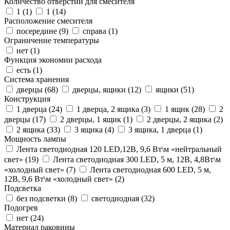
Количество отверстий для смесителя
1 (
1
)
1 (
14
)
Расположение смесителя
посередине (
9
)
справа (
1
)
Ограничение температуры
нет (
1
)
Функция экономии расхода
есть (
1
)
Система хранения
дверцы (
68
)
дверцы, ящики (
12
)
ящики (
51
)
Конструкция
1 дверца (
24
)
1 дверца, 2 ящика (
3
)
1 ящик (
28
)
2
дверцы (
17
)
2 дверцы, 1 ящик (
1
)
2 дверцы, 2 ящика (
2
)
2 ящика (
33
)
3 ящика (
4
)
3 ящика, 1 дверца (
1
)
Мощность лампы
Лента светодиодная 120 LED,12В, 9,6 Вт\м «нейтральный
свет» (
19
)
Лента светодиодная 300 LED, 5 м, 12В, 4,8Вт\м
«холодный свет» (
7
)
Лента светодиодная 600 LED, 5 м,
12В, 9,6 Вт\м «холодный свет» (
2
)
Подсветка
без подсветки (
8
)
светодиодная (
32
)
Подогрев
нет (
24
)
Материал раковины