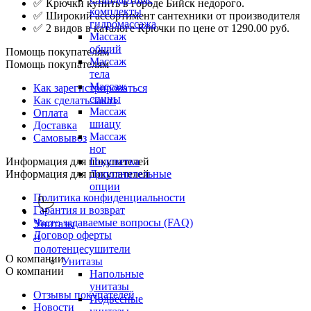
✅ Крючки купить в городе Бийск недорого.
комплекты
✅ Широкий ассортимент сантехники от производителя
гидромассажа
✅ 2 видов в каталоге Крючки по цене от 1290.00 руб.
Массаж
общий
Помощь покупателям
Массаж
Помощь покупателям
тела
Массаж
Как зарегистрироваться
спины
Как сделать заказ
Массаж
Оплата
шиацу
Доставка
Массаж
Самовывоз
ног
Информация для покупателей
Подсветка
Информация для покупателей
Дополнительные
опции
Политика конфиденциальности
Гарантия и возврат
Часто задаваемые вопросы (FAQ)
Унитазы
Договор оферты
и
полотенцесушители
О компании
Унитазы
О компании
Напольные
унитазы
Отзывы покупателей
Подвесные
Новости