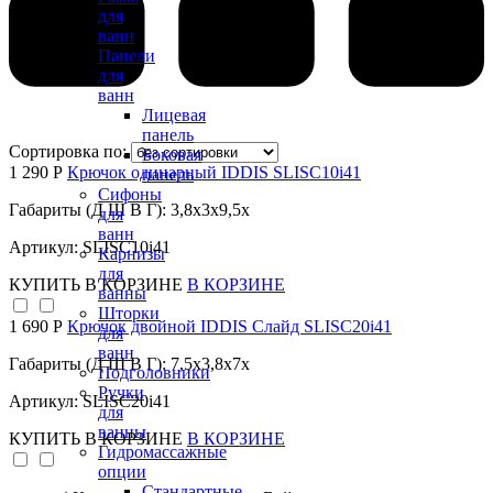
для
ванн
Панели
для
ванн
Лицевая
панель
Сортировка по:
Боковая
1 290 Р
Крючок одинарный IDDIS SLISC10i41
панель
Сифоны
Габариты (Д Ш В Г): 3,8x3x9,5x
для
ванн
Артикул: SLISC10i41
Карнизы
для
КУПИТЬ
В КОРЗИНЕ
В КОРЗИНЕ
ванны
Шторки
1 690 Р
Крючок двойной IDDIS Слайд SLISC20i41
для
ванн
Габариты (Д Ш В Г): 7,5x3,8x7x
Подголовники
Ручки
Артикул: SLISC20i41
для
ванны
КУПИТЬ
В КОРЗИНЕ
В КОРЗИНЕ
Гидромассажные
опции
Стандартные