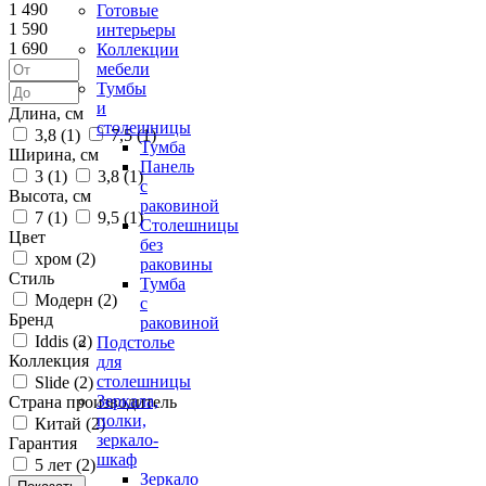
1 490
Готовые
1 590
интерьеры
1 690
Коллекции
мебели
Тумбы
и
Длина, см
столешницы
3,8 (
1
)
7,5 (
1
)
Тумба
Ширина, см
Панель
3 (
1
)
3,8 (
1
)
с
Высота, см
раковиной
7 (
1
)
9,5 (
1
)
Столешницы
Цвет
без
хром (
2
)
раковины
Стиль
Тумба
Модерн (
2
)
с
Бренд
раковиной
Iddis (
2
)
Подстолье
Коллекция
для
столешницы
Slide (
2
)
Зеркала,
Страна производитель
полки,
Китай (
2
)
зеркало-
Гарантия
шкаф
5 лет (
2
)
Зеркало