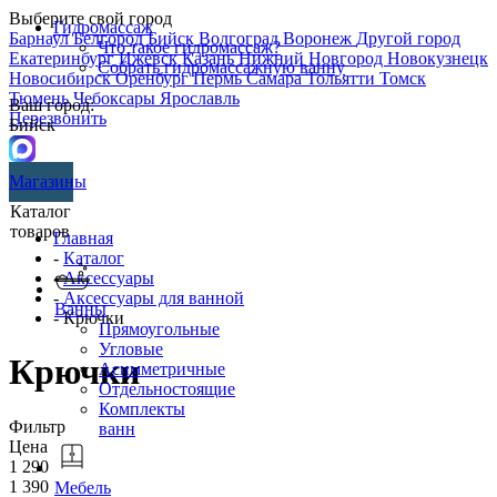
Выберите свой город
Гидромассаж
Барнаул
Белгород
Бийск
Волгоград
Воронеж
Другой город
Что такое гидромассаж?
Екатеринбург
Ижевск
Казань
Нижний Новгород
Новокузнецк
Собрать гидромассажную ванну
Новосибирск
Оренбург
Пермь
Самара
Тольятти
Томск
Тюмень
Чебоксары
Ярославль
Ваш город:
Перезвонить
Бийск
Магазины
Каталог
товаров
Главная
-
Каталог
-
Аксессуары
-
Аксессуары для ванной
Ванны
- Крючки
Прямоугольные
Угловые
Крючки
Асимметричные
Отдельностоящие
Комплекты
Фильтр
ванн
Цена
1 290
1 390
Мебель