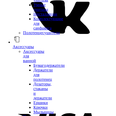
унитазы
Умные
унитазы
Инсталляции
Комплектующие
для
санфаянса
Полотенцесушители
Аксессуары
Аксессуары
для
ванной
Бумагодержатели
Держатели
для
полотенец
Дозаторы,
стаканы
и
держатели
Ершики
Крючки
Мыльницы