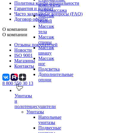
Политика конфиденциальности
комплекты
Гарантия и возврат
гидромассажа
Часто задаваемые вопросы (FAQ)
Массаж
Договор оферты
общий
Массаж
О компании
тела
О компании
Массаж
спины
Отзывы покупателей
Массаж
Новости
шиацу
ISO 9001
Массаж
Магазины
ног
Контакты
Подсветка
Дополнительные
опции
8 800 550 30 13
Унитазы
и
полотенцесушители
Унитазы
Напольные
унитазы
Подвесные