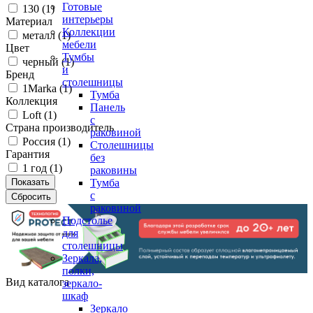
Готовые
130 (
1
)
интерьеры
Материал
Коллекции
металл (
1
)
мебели
Цвет
Тумбы
черный (
1
)
и
Бренд
столешницы
1Marka (
1
)
Тумба
Коллекция
Панель
Loft (
1
)
с
Страна производитель
раковиной
Россия (
1
)
Столешницы
Гарантия
без
1 год (
1
)
раковины
Тумба
с
раковиной
Подстолье
для
столешницы
Зеркала,
полки,
Вид каталога
зеркало-
шкаф
Зеркало