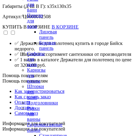
для
Габариты (Д Ш В Г): x35x130x35
ванн
Панели
Артикул: Ц0000012508
для
ванн
КУПИТЬ
В КОРЗИНЕ
В КОРЗИНЕ
Лицевая
панель
Боковая
✅ Держатели для полотенец купить в городе Бийск
панель
недорого.
Сифоны
✅ Широкий ассортимент сантехники от производителя
для
✅ 1 видов в каталоге Держатели для полотенец по цене
ванн
от 3204.00 руб.
Карнизы
Помощь покупателям
для
Помощь покупателям
ванны
Шторки
Как зарегистрироваться
для
Как сделать заказ
ванн
Оплата
Подголовники
Доставка
Ручки
Самовывоз
для
ванны
Информация для покупателей
Гидромассажные
Информация для покупателей
опции
Стандартные