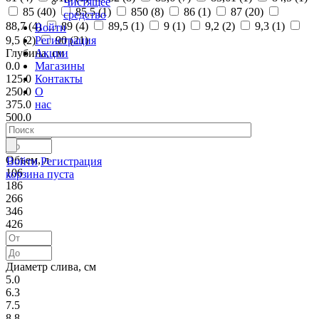
Чистящее
85 (
40
)
85,5 (
1
)
850 (
8
)
86 (
1
)
87 (
20
)
средство
88,7 (
4
)
89 (
4
)
89,5 (
1
)
9 (
1
)
9,2 (
2
)
9,3 (
1
)
Войти
Регистрация
9,5 (
2
)
90 (
21
)
Акции
Глубина, см
Магазины
0.0
Контакты
125.0
О
250.0
нас
375.0
500.0
Объем, л
Войти
Регистрация
106
корзина пуста
186
266
346
426
Диаметр слива, см
5.0
6.3
7.5
8.8