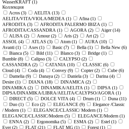
WasserKRAFT (
1
)
Коллекция
Acros (
3
)
AELITA (
13
)
AELITA/VITA/VIOLA/MEDEA (
1
)
Afina (
1
)
AFRODITA (
3
)
AFRODITA PALERMO IBIZA (
1
)
AFRODITA/CASSANDRA (
1
)
AGORA (
2
)
Aiger (
14
)
ALISA (
2
)
Amour (
2
)
Aris (
2
)
Art (
2
)
ASSOL (
4
)
ATLAS (
3
)
Atom (
1
)
AURA (
10
)
Avanti (
1
)
Axes (
1
)
Basic (
7
)
Bella (
1
)
Bella New (
6
)
Bianca (
5
)
Bild (
11
)
Blanco (
3
)
Bridge (
1
)
Bumble (
8
)
Calipso (
3
)
CALYPSO (
2
)
CASSANDRA (
2
)
CATANIA (
10
)
CLASSIC (
6
)
Cloud (
4
)
Coda (
4
)
Convey (
9
)
Copter (
2
)
Cube (
6
)
Damelia (
9
)
Danaya (
2
)
Daniela (
3
)
Darina (
4
)
Desire (
1
)
DIANA (
18
)
DINAMICA (
2
)
DINAMIKA (
2
)
DINAMIKA/AELITA (
1
)
DIPSA (
1
)
DIPSA/DINAMIKA/LIBRA/AELITA/CALYPSO/AGORA (
1
)
DIRECT (
5
)
DOLCE VITA (
4
)
Drum (
1
)
Duna (
11
)
Duo (
1
)
Eco (
2
)
ELEGANCE (
9
)
Elegance /Classic
/ Modern (
1
)
ELEGANCE/CLASSIC/ Modern (
1
)
ELEGANCE/CLASSIC/Modern (
5
)
ELEGANCE/Modern (
1
)
ENNA (
2
)
Ergonomika (
5
)
ESMA (
2
)
Estel (
1
)
Ever (
2
)
FLAT (
21
)
FLAT MG (
1
)
Forest (
1
)