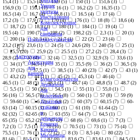
унитазы
15,4 (
1
)
15,5 (
4
)
15,9 (
5
)
150 (
1
)
151,6 (
3
)
Умные
156,9 (
3
)
159,1 (
1
)
16 (
1
)
16,2 (
2
)
16,35 (
1
)
унитазы
16,5 (
14
)
16,7 (
4
)
16,8 (
1
)
16.5 (
4
)
17 (
4
)
Инсталляции
17,2 (
3
)
17,9 (
7
)
170 (
4
)
176 (
1
)
18 (
8
)
18,6 (
4
)
Комплектующие
18,7 (
2
)
18,9 (
3
)
180 (
1
)
184 (
1
)
19 (
4
)
для
19,5 (
4
)
190 (
7
)
198 (
2
)
198,2 (
2
)
2,3 (
1
)
20 (
1
)
санфаянса
200 (
1
)
21,3 (
1
)
21,7 (
1
)
22 (
2
)
23 (
4
)
Полотенцесушители
23,2 (
1
)
23,6 (
1
)
24 (
5
)
24,6 (
20
)
240 (
5
)
25 (
1
)
25,5 (
20
)
25,9 (
2
)
25.5 (
1
)
27,2 (
2
)
28,4 (
3
)
Аксессуары
28,9 (
2
)
30 (
4
)
32 (
4
)
32,5 (
1
)
32,9 (
3
)
33,6 (
1
)
Аксессуары
34 (
1
)
34,5 (
1
)
35 (
1
)
35,5 (
9
)
36 (
2
)
36,5 (
3
)
для
37 (
12
)
37,5 (
1
)
38,5 (
1
)
40 (
23
)
42 (
7
)
43 (
1
)
ванной
43,2 (
2
)
44 (
11
)
45 (
2
)
45,3 (
4
)
46 (
4
)
Бумагодержатели
46,5 (
1
)
48 (
5
)
48,1 (
1
)
48,7 (
4
)
48,8 (
5
)
48.7 (
2
)
Держатели
5,5 (
1
)
50 (
30
)
54,5 (
1
)
55 (
11
)
55,0 (
1
)
для
56 (
16
)
56,5 (
78
)
56.5 (
8
)
560 (
1
)
57 (
8
)
59 (
9
)
полотенец
Дозаторы,
59-60 (
1
)
6 (
2
)
6,9 (
2
)
60 (
37
)
60,15 (
7
)
60-
стаканы
63 (
14
)
60.15 (
3
)
600 (
1
)
61 (
10
)
61-64 (
2
)
и
62 (
32
)
62-65 (
19
)
63 (
55
)
64 (
7
)
64,5 (
1
)
держатели
65 (
35
)
65,2 (
2
)
67 (
2
)
68 (
6
)
69,6 (
1
)
7 (
3
)
Ершики
7,2 (
3
)
7,5 (
1
)
70 (
10
)
70.5 (
1
)
73 (
1
)
75 (
4
)
Крючки
75,5 (
1
)
76 (
1
)
77 (
2
)
8 (
3
)
8,5 (
4
)
80 (
22
)
Мыльницы
81 (
4
)
81,5 (
1
)
82 (
8
)
83,6 (
7
)
83,61 (
1
)
84,5 (
1
)