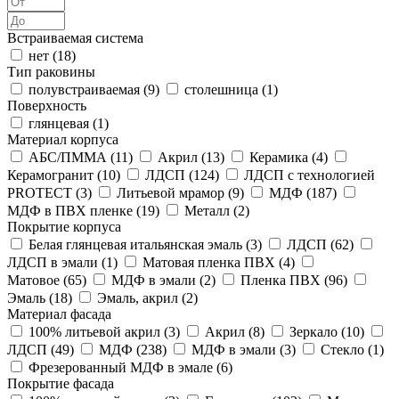
Встраиваемая система
нет (
18
)
Тип раковины
полувстраиваемая (
9
)
столешница (
1
)
Поверхность
глянцевая (
1
)
Материал корпуса
АБС/ПММА (
11
)
Акрил (
13
)
Керамика (
4
)
Керамогранит (
10
)
ЛДСП (
124
)
ЛДСП с технологией
PROTECT (
3
)
Литьевой мрамор (
9
)
МДФ (
187
)
МДФ в ПВХ пленке (
19
)
Металл (
2
)
Покрытие корпуса
Белая глянцевая итальянская эмаль (
3
)
ЛДСП (
62
)
ЛДСП в эмали (
1
)
Матовая пленка ПВХ (
4
)
Матовое (
65
)
МДФ в эмали (
2
)
Пленка ПВХ (
96
)
Эмаль (
18
)
Эмаль, акрил (
2
)
Материал фасада
100% литьевой акрил (
3
)
Акрил (
8
)
Зеркало (
10
)
ЛДСП (
49
)
МДФ (
238
)
МДФ в эмали (
3
)
Стекло (
1
)
Фрезерованный МДФ в эмале (
6
)
Покрытие фасада