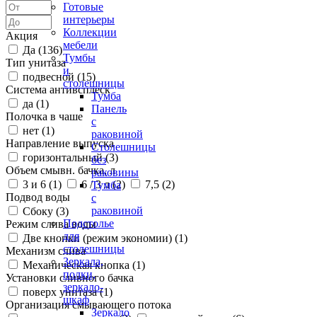
Готовые
интерьеры
Коллекции
Акция
мебели
Да (
136
)
Тумбы
Тип унитаза
и
подвесной (
15
)
столешницы
Система антивсплеск
Тумба
да (
1
)
Панель
Полочка в чаше
с
нет (
1
)
раковиной
Направление выпуска
Столешницы
горизонтальный (
3
)
без
Объем смывн. бачка, л
раковины
3 и 6 (
1
)
6 / 3 л (
2
)
7,5 (
2
)
Тумба
Подвод воды
с
раковиной
Сбоку (
3
)
Подстолье
Режим слива воды
для
Две кнопки (режим экономии) (
1
)
столешницы
Механизм слива
Зеркала,
Механическая кнопка (
1
)
полки,
Установки сливного бачка
зеркало-
поверх унитаза (
1
)
шкаф
Организация смывающего потока
Зеркало