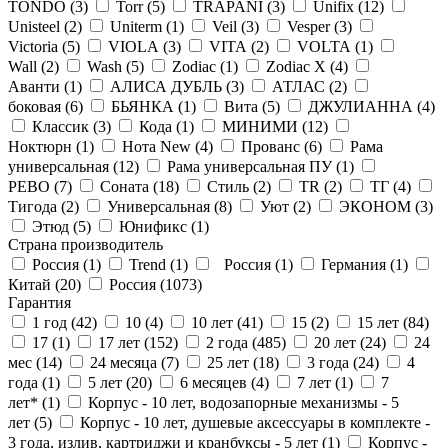
TONDO (
3
)
Torr (
5
)
TRAPANI (
3
)
Unifix (
12
)
Unisteel (
2
)
Uniterm (
1
)
Veil (
3
)
Vesper (
3
)
Victoria (
5
)
VIOLA (
3
)
VITA (
2
)
VOLTA (
1
)
Wall (
2
)
Wash (
5
)
Zodiac (
1
)
Zodiac X (
4
)
Аванти (
1
)
АЛИСА ДУБЛЬ (
3
)
АТЛАС (
2
)
боковая (
6
)
БЬЯНКА (
1
)
Вита (
5
)
ДЖУЛИАННА (
4
)
Классик (
3
)
Кода (
1
)
МИНИМИ (
12
)
Ноктюрн (
1
)
Нота New (
4
)
Прованс (
6
)
Рама
универсальная (
12
)
Рама универсальная ПУ (
1
)
РЕВО (
7
)
Соната (
18
)
Стиль (
2
)
ТR (
2
)
ТГ (
4
)
Тигода (
2
)
Универсальная (
8
)
Уют (
2
)
ЭКОНОМ (
3
)
Этюд (
5
)
Юнификс (
1
)
Страна производитель
Россия (
1
)
Trend (
1
)
Россия (
1
)
Германия (
1
)
Китай (
20
)
Россия (
1073
)
Гарантия
1 год (
42
)
10 (
4
)
10 лет (
41
)
15 (
2
)
15 лет (
84
)
17 (
1
)
17 лет (
152
)
2 года (
485
)
20 лет (
24
)
24
мес (
14
)
24 месяца (
7
)
25 лет (
18
)
3 года (
24
)
4
года (
1
)
5 лет (
20
)
6 месяцев (
4
)
7 лет (
1
)
7
лет* (
1
)
Корпус - 10 лет, водозапорные механизмы - 5
лет (
5
)
Корпус - 10 лет, душевые аксессуары в комплекте -
3 года, излив, картриджи и кранбуксы - 5 лет (
1
)
Корпус -