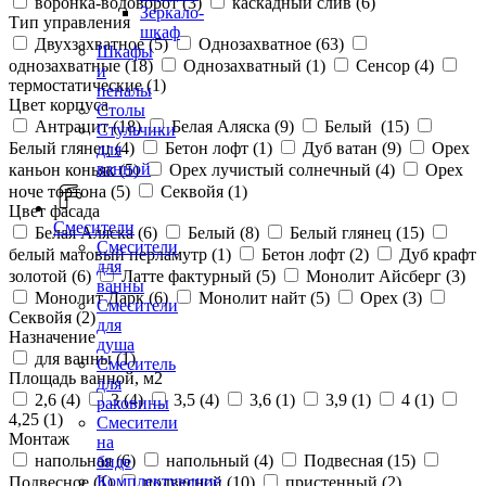
воронка-водоворот (
3
)
каскадный слив (
6
)
Зеркало-
Тип управления
шкаф
Двухзахватное (
5
)
Однозахватное (
63
)
Шкафы
однозахватные (
18
)
Однозахватный (
1
)
Сенсор (
4
)
и
термостатические (
1
)
пеналы
Цвет корпуса
Столы
Антрацит (
18
)
Белая Аляска (
9
)
Белый (
15
)
Стульчики
Белый глянец (
4
)
Бетон лофт (
1
)
Дуб ватан (
9
)
Орех
для
ванной
каньон коньяк (
5
)
Орех лучистый солнечный (
4
)
Орех
ноче тортона (
5
)
Секвойя (
1
)
Цвет фасада
Смесители
Белая Аляска (
6
)
Белый (
8
)
Белый глянец (
15
)
Смесители
белый матовый перламутр (
1
)
Бетон лофт (
2
)
Дуб крафт
для
золотой (
6
)
Латте фактурный (
5
)
Монолит Айсберг (
3
)
ванны
Монолит Дарк (
6
)
Монолит найт (
5
)
Орех (
3
)
Смесители
Секвойя (
2
)
для
Назначение
душа
для ванны (
1
)
Смеситель
Площадь ванной, м2
для
2,6 (
4
)
3 (
4
)
3,5 (
4
)
3,6 (
1
)
3,9 (
1
)
4 (
1
)
раковины
4,25 (
1
)
Смесители
Монтаж
на
напольная (
6
)
напольный (
4
)
Подвесная (
15
)
биде
Комплектующие
Подвесное (
1
)
подвесной (
10
)
пристенный (
2
)