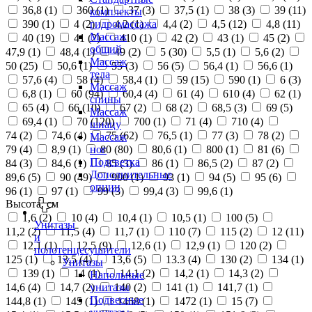
36,8 (
1
)
360 (
1
)
37 (
3
)
37,5 (
1
)
38 (
3
)
39 (
11
)
комплекты
390 (
1
)
4 (
2
)
4,2 (
1
)
4,4 (
2
)
4,5 (
12
)
4,8 (
11
)
гидромассажа
Массаж
40 (
19
)
41 (
2
)
410 (
1
)
42 (
2
)
43 (
1
)
45 (
2
)
общий
47,9 (
1
)
48,4 (
1
)
49 (
2
)
5 (
30
)
5,5 (
1
)
5,6 (
2
)
Массаж
50 (
25
)
50,6 (
1
)
55 (
3
)
56 (
5
)
56,4 (
1
)
56,6 (
1
)
тела
57,6 (
4
)
58 (
4
)
58,4 (
1
)
59 (
15
)
590 (
1
)
6 (
3
)
Массаж
6,8 (
1
)
60 (
94
)
60,4 (
4
)
61 (
4
)
610 (
4
)
62 (
1
)
спины
65 (
4
)
66 (
10
)
67 (
2
)
68 (
2
)
68,5 (
3
)
69 (
5
)
Массаж
69,4 (
1
)
70 (
120
)
700 (
1
)
71 (
4
)
710 (
4
)
шиацу
74 (
2
)
74,6 (
4
)
75 (
62
)
76,5 (
1
)
77 (
3
)
78 (
2
)
Массаж
79 (
4
)
8,9 (
1
)
80 (
80
)
80,6 (
1
)
800 (
1
)
81 (
6
)
ног
Подсветка
84 (
3
)
84,6 (
1
)
85 (
3
)
86 (
1
)
86,5 (
2
)
87 (
2
)
Дополнительные
89,6 (
5
)
90 (
49
)
900 (
1
)
93 (
1
)
94 (
5
)
95 (
6
)
опции
96 (
1
)
97 (
1
)
99 (
3
)
99,4 (
3
)
99,6 (
1
)
Высота, см
1,6 (
2
)
10 (
4
)
10,4 (
1
)
10,5 (
1
)
100 (
5
)
Унитазы
11,2 (
2
)
11,5 (
4
)
11,7 (
1
)
110 (
7
)
115 (
2
)
12 (
11
)
и
12,1 (
1
)
12,5 (
9
)
12,6 (
1
)
12,9 (
1
)
120 (
2
)
полотенцесушители
125 (
1
)
13,5 (
4
)
13,6 (
5
)
13.3 (
4
)
130 (
2
)
134 (
1
)
Унитазы
139 (
1
)
14 (
1
)
14,1 (
2
)
14,2 (
1
)
14,3 (
2
)
Напольные
14,6 (
4
)
14,7 (
2
)
140 (
2
)
141 (
1
)
141,7 (
1
)
унитазы
Подвесные
144,8 (
1
)
145 (
1
)
1468 (
1
)
1472 (
1
)
15 (
7
)