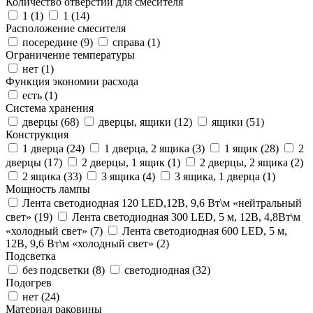
Количество отверстий для смесителя
1 (
1
)
1 (
14
)
Расположение смесителя
посередине (
9
)
справа (
1
)
Ограничение температуры
нет (
1
)
Функция экономии расхода
есть (
1
)
Система хранения
дверцы (
68
)
дверцы, ящики (
12
)
ящики (
51
)
Конструкция
1 дверца (
24
)
1 дверца, 2 ящика (
3
)
1 ящик (
28
)
2
дверцы (
17
)
2 дверцы, 1 ящик (
1
)
2 дверцы, 2 ящика (
2
)
2 ящика (
33
)
3 ящика (
4
)
3 ящика, 1 дверца (
1
)
Мощность лампы
Лента светодиодная 120 LED,12В, 9,6 Вт\м «нейтральный
свет» (
19
)
Лента светодиодная 300 LED, 5 м, 12В, 4,8Вт\м
«холодный свет» (
7
)
Лента светодиодная 600 LED, 5 м,
12В, 9,6 Вт\м «холодный свет» (
2
)
Подсветка
без подсветки (
8
)
светодиодная (
32
)
Подогрев
нет (
24
)
Материал раковины