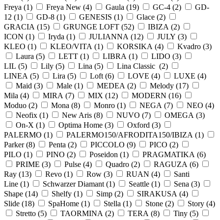
Freya (
1
)
Freya New (
4
)
Gaula (
19
)
GC-4 (
2
)
GD-
12 (
1
)
GD-8 (
1
)
GENESIS (
1
)
Glace (
2
)
GRACIA (
15
)
GRUNGE LOFT (
52
)
IBIZA (
2
)
ICON (
1
)
Iryda (
1
)
JULIANNA (
12
)
JULY (
3
)
KLEO (
1
)
KLEO/VITA (
1
)
KORSIKA (
4
)
Kvadro (
3
)
Laura (
5
)
LETT (
1
)
LIBRA (
1
)
LIDO (
3
)
LIL (
5
)
Lily (
5
)
Lina (
5
)
Lina Classic (
2
)
LINEA (
5
)
Lira (
5
)
Loft (
6
)
LOVE (
4
)
LUXE (
4
)
Maid (
3
)
Male (
1
)
MEDEA (
2
)
Melody (
17
)
Mila (
4
)
MIRA (
7
)
MIX (
12
)
MODERN (
16
)
Moduo (
2
)
Mona (
8
)
Monro (
1
)
NEGA (
7
)
NEO (
4
)
Neofix (
1
)
New Aris (
8
)
NUVO (
7
)
OMEGA (
3
)
On-X (
1
)
Optima Home (
3
)
Oxford (
3
)
PALERMO (
1
)
PALERMO150/AFRODITA150/IBIZA (
1
)
Parker (
8
)
Penta (
2
)
PICCOLO (
9
)
PICO (
2
)
PILO (
1
)
PINO (
2
)
Poseidon (
1
)
PRAGMATIKA (
6
)
PRIME (
3
)
Pulse (
4
)
Quadro (
2
)
RAGUZA (
6
)
Ray (
13
)
Revo (
1
)
Row (
3
)
RUAN (
4
)
Santi
Line (
1
)
Schwarzer Diamant (
1
)
Seattle (
1
)
Sena (
3
)
Shape (
14
)
Shelfy (
1
)
Simp (
2
)
SIRAKUSA (
4
)
Slide (
18
)
SpaHome (
1
)
Stella (
1
)
Stone (
2
)
Story (
4
)
Stretto (
5
)
TAORMINA (
2
)
TERA (
8
)
Tiny (
5
)