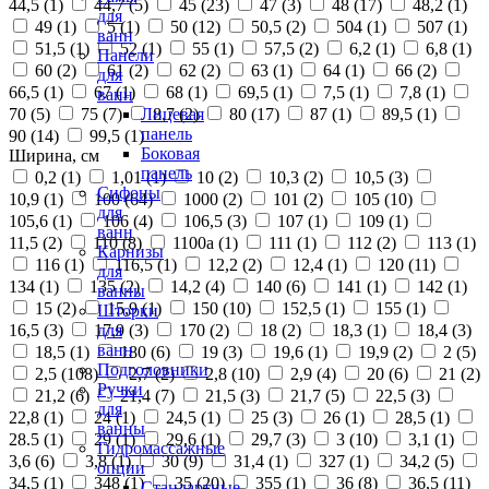
44,5 (
1
)
44,7 (
5
)
45 (
23
)
47 (
3
)
48 (
17
)
48,2 (
1
)
для
49 (
1
)
5 (
1
)
50 (
12
)
50,5 (
2
)
504 (
1
)
507 (
1
)
ванн
51,5 (
1
)
52 (
1
)
55 (
1
)
57,5 (
2
)
6,2 (
1
)
6,8 (
1
)
Панели
60 (
2
)
61 (
2
)
62 (
2
)
63 (
1
)
64 (
1
)
66 (
2
)
для
66,5 (
1
)
67 (
1
)
68 (
1
)
69,5 (
1
)
7,5 (
1
)
7,8 (
1
)
ванн
70 (
5
)
75 (
7
)
8,7 (
2
)
80 (
17
)
87 (
1
)
89,5 (
1
)
Лицевая
панель
90 (
14
)
99,5 (
1
)
Боковая
Ширина, см
панель
0,2 (
1
)
1,01 (
1
)
10 (
2
)
10,3 (
2
)
10,5 (
3
)
Сифоны
10,9 (
1
)
100 (
64
)
1000 (
2
)
101 (
2
)
105 (
10
)
для
105,6 (
1
)
106 (
4
)
106,5 (
3
)
107 (
1
)
109 (
1
)
ванн
11,5 (
2
)
110 (
8
)
1100а (
1
)
111 (
1
)
112 (
2
)
113 (
1
)
Карнизы
116 (
1
)
116,5 (
1
)
12,2 (
2
)
12,4 (
1
)
120 (
11
)
для
134 (
1
)
135 (
2
)
14,2 (
4
)
140 (
6
)
141 (
1
)
142 (
1
)
ванны
15 (
2
)
15,9 (
1
)
150 (
10
)
152,5 (
1
)
155 (
1
)
Шторки
16,5 (
3
)
17,9 (
3
)
170 (
2
)
18 (
2
)
18,3 (
1
)
18,4 (
3
)
для
ванн
18,5 (
1
)
180 (
6
)
19 (
3
)
19,6 (
1
)
19,9 (
2
)
2 (
5
)
Подголовники
2,5 (
108
)
2,7 (
2
)
2,8 (
10
)
2,9 (
4
)
20 (
6
)
21 (
2
)
Ручки
21,2 (
6
)
21,4 (
7
)
21,5 (
3
)
21,7 (
5
)
22,5 (
3
)
для
22,8 (
1
)
24 (
1
)
24,5 (
1
)
25 (
3
)
26 (
1
)
28,5 (
1
)
ванны
28.5 (
1
)
29 (
1
)
29,6 (
1
)
29,7 (
3
)
3 (
10
)
3,1 (
1
)
Гидромассажные
3,6 (
6
)
3,8 (
1
)
30 (
9
)
31,4 (
1
)
327 (
1
)
34,2 (
5
)
опции
34,5 (
1
)
348 (
1
)
35 (
20
)
355 (
1
)
36 (
8
)
36,5 (
11
)
Стандартные