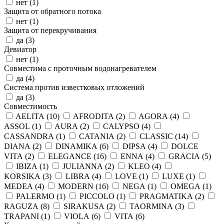
нет (
1
)
Защита от обратного потока
нет (
1
)
Защита от перекручивания
да (
3
)
Девиатор
нет (
1
)
Совместима с проточным водонагревателем
да (
4
)
Система против известковых отложений
да (
3
)
Совместимость
AELITA (
10
)
AFRODITA (
2
)
AGORA (
4
)
ASSOL (
1
)
AURA (
2
)
CALYPSO (
4
)
CASSANDRA (
1
)
CATANIA (
2
)
CLASSIC (
14
)
DIANA (
2
)
DINAMIKA (
6
)
DIPSA (
4
)
DOLCE
VITA (
2
)
ELEGANCE (
16
)
ENNA (
4
)
GRACIA (
5
)
IBIZA (
1
)
JULIANNA (
2
)
KLEO (
4
)
KORSIKA (
3
)
LIBRA (
4
)
LOVE (
1
)
LUXE (
1
)
MEDEA (
4
)
MODERN (
16
)
NEGA (
1
)
OMEGA (
1
)
PALERMO (
1
)
PICCOLO (
1
)
PRAGMATIKA (
2
)
RAGUZA (
8
)
SIRAKUSA (
2
)
TAORMINA (
3
)
TRAPANI (
1
)
VIOLA (
6
)
VITA (
6
)