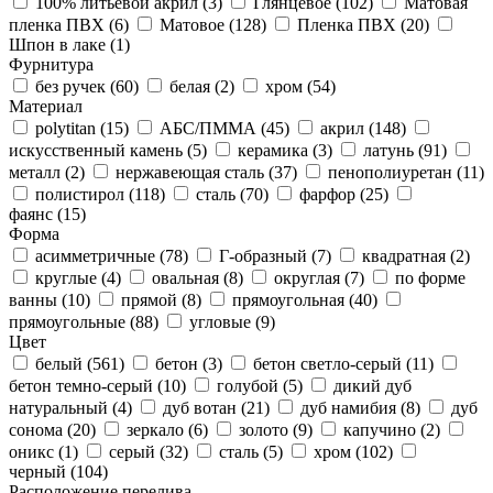
100% литьевой акрил (
3
)
Глянцевое (
102
)
Матовая
пленка ПВХ (
6
)
Матовое (
128
)
Пленка ПВХ (
20
)
Шпон в лаке (
1
)
Фурнитура
без ручек (
60
)
белая (
2
)
хром (
54
)
Материал
polytitan (
15
)
АБС/ПММА (
45
)
акрил (
148
)
искусственный камень (
5
)
керамика (
3
)
латунь (
91
)
металл (
2
)
нержавеющая сталь (
37
)
пенополиуретан (
11
)
полистирол (
118
)
сталь (
70
)
фарфор (
25
)
фаянс (
15
)
Форма
асимметричные (
78
)
Г-образный (
7
)
квадратная (
2
)
круглые (
4
)
овальная (
8
)
округлая (
7
)
по форме
ванны (
10
)
прямой (
8
)
прямоугольная (
40
)
прямоугольные (
88
)
угловые (
9
)
Цвет
белый (
561
)
бетон (
3
)
бетон светло-серый (
11
)
бетон темно-серый (
10
)
голубой (
5
)
дикий дуб
натуральный (
4
)
дуб вотан (
21
)
дуб намибия (
8
)
дуб
сонома (
20
)
зеркало (
6
)
золото (
9
)
капучино (
2
)
оникс (
1
)
серый (
32
)
сталь (
5
)
хром (
102
)
черный (
104
)
Расположение перелива