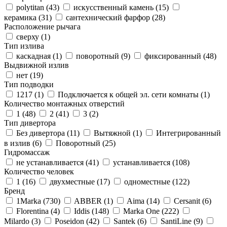
polytitan (
43
)
искусственный камень (
15
)
керамика (
31
)
сантехнический фарфор (
28
)
Расположение рычага
сверху (
1
)
Тип излива
каскадная (
1
)
поворотный (
9
)
фиксированный (
48
)
Выдвижной излив
нет (
19
)
Тип подводки
1217 (
1
)
Подключается к общей эл. сети комнаты (
1
)
Количество монтажных отверстий
1 (
48
)
2 (
41
)
3 (
2
)
Тип дивертора
Без дивертора (
11
)
Вытяжной (
1
)
Интегрированный
в излив (
6
)
Поворотный (
25
)
Гидромассаж
не устанавливается (
41
)
устанавливается (
108
)
Количество человек
1 (
16
)
двухместные (
17
)
одноместные (
122
)
Бренд
1Marka (
730
)
ABBER (
1
)
Aima (
14
)
Cersanit (
6
)
Florentina (
4
)
Iddis (
148
)
Marka One (
222
)
Milardo (
3
)
Poseidon (
42
)
Santek (
6
)
SantiLine (
9
)