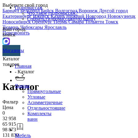
Выберите свой город
Гидромассаж
Барнаул
Белгород
Бийск
Волгоград
Воронеж
Другой город
Что такое гидромассаж?
Екатеринбург
Ижевск
Казань
Нижний Новгород
Новокузнецк
Собрать гидромассажную ванну
Новосибирск
Оренбург
Пермь
Самара
Тольятти
Томск
Тюмень
Чебоксары
Ярославль
Ваш город:
Перезвонить
Бийск
Магазины
Каталог
товаров
Главная
- Каталог
Каталог
Ванны
Прямоугольные
Угловые
Фильтр
Асимметричные
Цена
Отдельностоящие
0
Комплекты
32 958
ванн
65 915
98 873
131 830
Мебель