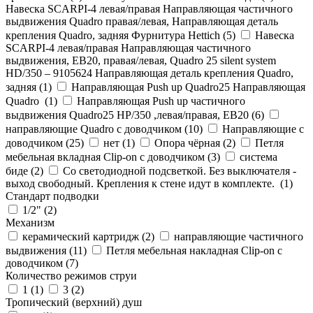
Навеска SCARPI-4 левая/правая Направляющая частичного
выдвижения Quadro правая/левая, Направляющая деталь
крепления Quadro, задняя Фурнитура Hettich (
5
)
Навеска
SCARPI-4 левая/правая Направляющая частичного
выдвижения, ЕВ20, правая/левая, Quadro 25 silent system
HD/350 – 9105624 Направляющая деталь крепления Quadro,
задняя (
1
)
Направляющая Push up Quadro25 Направляющая
Quadro (
1
)
Направляющая Push up частичного
выдвижения Quadro25 НР/350 ,левая/правая, ЕВ20 (
6
)
направляющие Quadro с доводчиком (
10
)
Направляющие с
доводчиком (
25
)
нет (
1
)
Опора чёрная (
2
)
Петля
мебельная вкладная Clip-on с доводчиком (
3
)
система
биде (
2
)
Со светодиодной подсветкой. Без выключателя -
выход свободный. Крепления к стене идут в комплекте. (
1
)
Стандарт подводки
1/2" (
2
)
Механизм
керамический картридж (
2
)
направляющие частичного
выдвижения (
11
)
Петля мебельная накладная Clip-on с
доводчиком (
7
)
Количество режимов струи
1 (
1
)
3 (
2
)
Тропический (верхний) душ