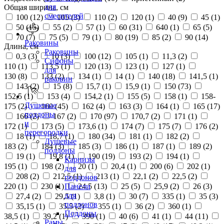
для
Общая ширина, см
смесителей
100 (
12
)
105 (
3
)
110 (
2
)
120 (
1
)
40 (
9
)
45 (
1
)
50 (
15
)
55 (
2
)
57 (
1
)
60 (
31
)
640 (
1
)
65 (
5
)
70 (
7
)
75 (
5
)
79 (
1
)
80 (
19
)
85 (
2
)
90 (
14
)
Раковины
Длина, см
Раковины
0,3 (
3
)
10 (
3
)
100 (
12
)
105 (
1
)
11,3 (
2
)
Сифоны
110 (
1
)
113,5 (
1
)
120 (
13
)
123 (
1
)
127 (
1
)
для
130 (
8
)
133 (
2
)
134 (
1
)
14 (
1
)
140 (
18
)
141,5 (
1
)
раковин
143 (
2
)
15 (
8
)
15,7 (
1
)
15,9 (
1
)
150 (
73
)
152,5 (
1
)
153 (
4
)
154,2 (
1
)
155 (
5
)
158 (
1
)
158-
Душевые
175 (
2
)
160 (
45
)
162 (
4
)
163 (
3
)
164 (
1
)
165 (
17
)
поддоны
166 (
2
)
167 (
2
)
170 (
97
)
170,7 (
2
)
171 (
1
)
и
172 (
1
)
173 (
5
)
173,6 (
1
)
174 (
7
)
175 (
7
)
176 (
2
)
перегородки
18 (
1
)
18,7 (
1
)
180 (
34
)
181 (
1
)
182 (
2
)
Душевые
183 (
2
)
184 (
3
)
185 (
3
)
186 (
1
)
187 (
1
)
189 (
2
)
поддоны
19 (
1
)
19,8 (
1
)
190 (
19
)
193 (
2
)
194 (
1
)
Карнизы
195 (
1
)
198 (
2
)
20 (
1
)
20,4 (
1
)
200 (
6
)
202 (
1
)
для
208 (
2
)
212,5 (
1
)
213 (
1
)
22,1 (
2
)
22,5 (
2
)
поддонов
220 (
1
)
230 (
1
)
24,5 (
13
)
25 (
5
)
25,9 (
2
)
26 (
3
)
Панели
для
27,4 (
2
)
29,5 (
1
)
3,8 (
1
)
30 (
7
)
335 (
1
)
35 (
3
)
поддонов
35,15 (
1
)
35,5 (
2
)
355 (
1
)
36 (
2
)
360 (
1
)
Поддоны
38,5 (
1
)
39,2 (
1
)
390 (
1
)
40 (
6
)
41 (
1
)
44 (
11
)
Рамы