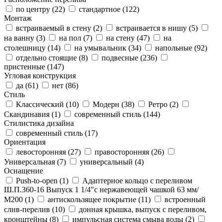
по центру (
22
)
стандартное (
122
)
Монтаж
встраиваемый в стену (
2
)
встраивается в нишу (
5
)
на ванну (
3
)
на пол (
7
)
на стену (
47
)
на
столешницу (
14
)
на умывальник (
34
)
напольные (
92
)
отдельно стоящие (
8
)
подвесные (
236
)
пристенные (
147
)
Угловая конструкция
да (
61
)
нет (
86
)
Стиль
Классический (
10
)
Модерн (
38
)
Ретро (
2
)
Скандинавия (
1
)
современный стиль (
144
)
Стилистика дизайна
современный стиль (
17
)
Ориентация
левосторонняя (
27
)
правосторонняя (
26
)
Универсальная (
7
)
универсальный (
4
)
Оснащение
Push-to-open (
1
)
Адаптерное кольцо с переливом
Ш.П.360-16 Выпуск 1 1/4"с нержавеющей чашкой 63 мм/
М200 (
1
)
антискользящее покрытие (
11
)
встроенный
слив-перелив (
10
)
донная крышка, выпуск с переливом,
кронштейны (
8
)
импульсная система смыва воды (
2
)