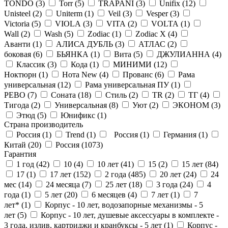
TONDO (
3
)
Torr (
5
)
TRAPANI (
3
)
Unifix (
12
)
Unisteel (
2
)
Uniterm (
1
)
Veil (
3
)
Vesper (
3
)
Victoria (
5
)
VIOLA (
3
)
VITA (
2
)
VOLTA (
1
)
Wall (
2
)
Wash (
5
)
Zodiac (
1
)
Zodiac X (
4
)
Аванти (
1
)
АЛИСА ДУБЛЬ (
3
)
АТЛАС (
2
)
боковая (
6
)
БЬЯНКА (
1
)
Вита (
5
)
ДЖУЛИАННА (
4
)
Классик (
3
)
Кода (
1
)
МИНИМИ (
12
)
Ноктюрн (
1
)
Нота New (
4
)
Прованс (
6
)
Рама
универсальная (
12
)
Рама универсальная ПУ (
1
)
РЕВО (
7
)
Соната (
18
)
Стиль (
2
)
ТR (
2
)
ТГ (
4
)
Тигода (
2
)
Универсальная (
8
)
Уют (
2
)
ЭКОНОМ (
3
)
Этюд (
5
)
Юнификс (
1
)
Страна производитель
Россия (
1
)
Trend (
1
)
Россия (
1
)
Германия (
1
)
Китай (
20
)
Россия (
1073
)
Гарантия
1 год (
42
)
10 (
4
)
10 лет (
41
)
15 (
2
)
15 лет (
84
)
17 (
1
)
17 лет (
152
)
2 года (
485
)
20 лет (
24
)
24
мес (
14
)
24 месяца (
7
)
25 лет (
18
)
3 года (
24
)
4
года (
1
)
5 лет (
20
)
6 месяцев (
4
)
7 лет (
1
)
7
лет* (
1
)
Корпус - 10 лет, водозапорные механизмы - 5
лет (
5
)
Корпус - 10 лет, душевые аксессуары в комплекте -
3 года, излив, картриджи и кранбуксы - 5 лет (
1
)
Корпус -