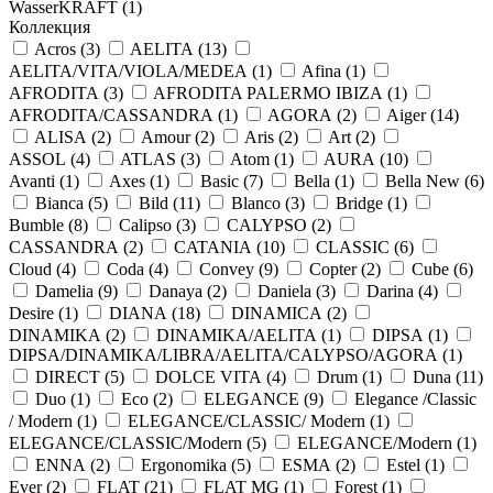
WasserKRAFT (
1
)
Коллекция
Acros (
3
)
AELITA (
13
)
AELITA/VITA/VIOLA/MEDEA (
1
)
Afina (
1
)
AFRODITA (
3
)
AFRODITA PALERMO IBIZA (
1
)
AFRODITA/CASSANDRA (
1
)
AGORA (
2
)
Aiger (
14
)
ALISA (
2
)
Amour (
2
)
Aris (
2
)
Art (
2
)
ASSOL (
4
)
ATLAS (
3
)
Atom (
1
)
AURA (
10
)
Avanti (
1
)
Axes (
1
)
Basic (
7
)
Bella (
1
)
Bella New (
6
)
Bianca (
5
)
Bild (
11
)
Blanco (
3
)
Bridge (
1
)
Bumble (
8
)
Calipso (
3
)
CALYPSO (
2
)
CASSANDRA (
2
)
CATANIA (
10
)
CLASSIC (
6
)
Cloud (
4
)
Coda (
4
)
Convey (
9
)
Copter (
2
)
Cube (
6
)
Damelia (
9
)
Danaya (
2
)
Daniela (
3
)
Darina (
4
)
Desire (
1
)
DIANA (
18
)
DINAMICA (
2
)
DINAMIKA (
2
)
DINAMIKA/AELITA (
1
)
DIPSA (
1
)
DIPSA/DINAMIKA/LIBRA/AELITA/CALYPSO/AGORA (
1
)
DIRECT (
5
)
DOLCE VITA (
4
)
Drum (
1
)
Duna (
11
)
Duo (
1
)
Eco (
2
)
ELEGANCE (
9
)
Elegance /Classic
/ Modern (
1
)
ELEGANCE/CLASSIC/ Modern (
1
)
ELEGANCE/CLASSIC/Modern (
5
)
ELEGANCE/Modern (
1
)
ENNA (
2
)
Ergonomika (
5
)
ESMA (
2
)
Estel (
1
)
Ever (
2
)
FLAT (
21
)
FLAT MG (
1
)
Forest (
1
)