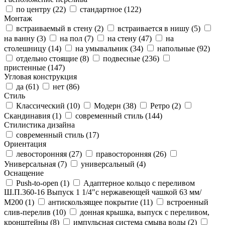
по центру (
22
)
стандартное (
122
)
Монтаж
встраиваемый в стену (
2
)
встраивается в нишу (
5
)
на ванну (
3
)
на пол (
7
)
на стену (
47
)
на
столешницу (
14
)
на умывальник (
34
)
напольные (
92
)
отдельно стоящие (
8
)
подвесные (
236
)
пристенные (
147
)
Угловая конструкция
да (
61
)
нет (
86
)
Стиль
Классический (
10
)
Модерн (
38
)
Ретро (
2
)
Скандинавия (
1
)
современный стиль (
144
)
Стилистика дизайна
современный стиль (
17
)
Ориентация
левосторонняя (
27
)
правосторонняя (
26
)
Универсальная (
7
)
универсальный (
4
)
Оснащение
Push-to-open (
1
)
Адаптерное кольцо с переливом
Ш.П.360-16 Выпуск 1 1/4"с нержавеющей чашкой 63 мм/
М200 (
1
)
антискользящее покрытие (
11
)
встроенный
слив-перелив (
10
)
донная крышка, выпуск с переливом,
кронштейны (
8
)
импульсная система смыва воды (
2
)