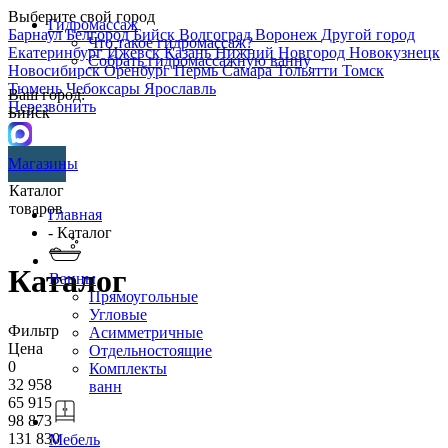
Выберите свой город
Гидромассаж
Барнаул
Белгород
Бийск
Волгоград
Воронеж
Другой город
Что такое гидромассаж?
Екатеринбург
Ижевск
Казань
Нижний Новгород
Новокузнецк
Собрать гидромассажную ванну
Новосибирск
Оренбург
Пермь
Самара
Тольятти
Томск
Тюмень
Чебоксары
Ярославль
Ваш город:
Перезвонить
Бийск
Магазины
Каталог
товаров
Главная
- Каталог
Каталог
Ванны
Прямоугольные
Угловые
Фильтр
Асимметричные
Цена
Отдельностоящие
0
Комплекты
32 958
ванн
65 915
98 873
131 830
Мебель