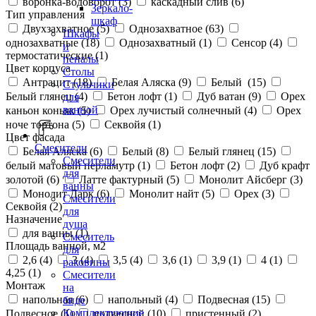
воронка-водоворот (
3
)
каскадный слив (
6
)
Зеркало-
Тип управления
шкаф
Двухзахватное (
5
)
Однозахватное (
63
)
Шкафы
однозахватные (
18
)
Однозахватный (
1
)
Сенсор (
4
)
и
термостатические (
1
)
пеналы
Цвет корпуса
Столы
Антрацит (
18
)
Белая Аляска (
9
)
Белый (
15
)
Стульчики
Белый глянец (
4
)
Бетон лофт (
1
)
Дуб ватан (
9
)
Орех
для
ванной
каньон коньяк (
5
)
Орех лучистый солнечный (
4
)
Орех
ноче тортона (
5
)
Секвойя (
1
)
Цвет фасада
Смесители
Белая Аляска (
6
)
Белый (
8
)
Белый глянец (
15
)
Смесители
белый матовый перламутр (
1
)
Бетон лофт (
2
)
Дуб крафт
для
золотой (
6
)
Латте фактурный (
5
)
Монолит Айсберг (
3
)
ванны
Монолит Дарк (
6
)
Монолит найт (
5
)
Орех (
3
)
Смесители
Секвойя (
2
)
для
Назначение
душа
для ванны (
1
)
Смеситель
Площадь ванной, м2
для
2,6 (
4
)
3 (
4
)
3,5 (
4
)
3,6 (
1
)
3,9 (
1
)
4 (
1
)
раковины
4,25 (
1
)
Смесители
Монтаж
на
напольная (
6
)
напольный (
4
)
Подвесная (
15
)
биде
Комплектующие
Подвесное (
1
)
подвесной (
10
)
пристенный (
2
)