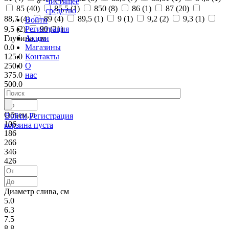
Чистящее
85 (
40
)
85,5 (
1
)
850 (
8
)
86 (
1
)
87 (
20
)
средство
88,7 (
4
)
89 (
4
)
89,5 (
1
)
9 (
1
)
9,2 (
2
)
9,3 (
1
)
Войти
Регистрация
9,5 (
2
)
90 (
21
)
Акции
Глубина, см
Магазины
0.0
Контакты
125.0
О
250.0
нас
375.0
500.0
Объем, л
Войти
Регистрация
106
корзина пуста
186
266
346
426
Диаметр слива, см
5.0
6.3
7.5
8.8