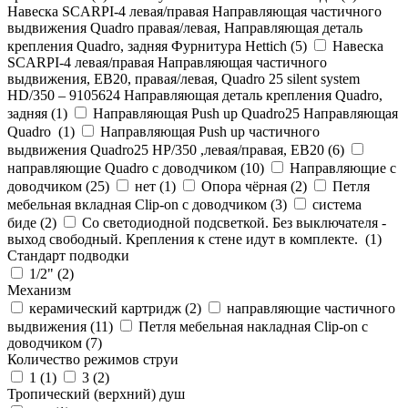
Навеска SCARPI-4 левая/правая Направляющая частичного
выдвижения Quadro правая/левая, Направляющая деталь
крепления Quadro, задняя Фурнитура Hettich (
5
)
Навеска
SCARPI-4 левая/правая Направляющая частичного
выдвижения, ЕВ20, правая/левая, Quadro 25 silent system
HD/350 – 9105624 Направляющая деталь крепления Quadro,
задняя (
1
)
Направляющая Push up Quadro25 Направляющая
Quadro (
1
)
Направляющая Push up частичного
выдвижения Quadro25 НР/350 ,левая/правая, ЕВ20 (
6
)
направляющие Quadro с доводчиком (
10
)
Направляющие с
доводчиком (
25
)
нет (
1
)
Опора чёрная (
2
)
Петля
мебельная вкладная Clip-on с доводчиком (
3
)
система
биде (
2
)
Со светодиодной подсветкой. Без выключателя -
выход свободный. Крепления к стене идут в комплекте. (
1
)
Стандарт подводки
1/2" (
2
)
Механизм
керамический картридж (
2
)
направляющие частичного
выдвижения (
11
)
Петля мебельная накладная Clip-on с
доводчиком (
7
)
Количество режимов струи
1 (
1
)
3 (
2
)
Тропический (верхний) душ