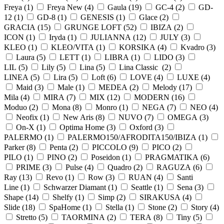
Freya (
1
)
Freya New (
4
)
Gaula (
19
)
GC-4 (
2
)
GD-
12 (
1
)
GD-8 (
1
)
GENESIS (
1
)
Glace (
2
)
GRACIA (
15
)
GRUNGE LOFT (
52
)
IBIZA (
2
)
ICON (
1
)
Iryda (
1
)
JULIANNA (
12
)
JULY (
3
)
KLEO (
1
)
KLEO/VITA (
1
)
KORSIKA (
4
)
Kvadro (
3
)
Laura (
5
)
LETT (
1
)
LIBRA (
1
)
LIDO (
3
)
LIL (
5
)
Lily (
5
)
Lina (
5
)
Lina Classic (
2
)
LINEA (
5
)
Lira (
5
)
Loft (
6
)
LOVE (
4
)
LUXE (
4
)
Maid (
3
)
Male (
1
)
MEDEA (
2
)
Melody (
17
)
Mila (
4
)
MIRA (
7
)
MIX (
12
)
MODERN (
16
)
Moduo (
2
)
Mona (
8
)
Monro (
1
)
NEGA (
7
)
NEO (
4
)
Neofix (
1
)
New Aris (
8
)
NUVO (
7
)
OMEGA (
3
)
On-X (
1
)
Optima Home (
3
)
Oxford (
3
)
PALERMO (
1
)
PALERMO150/AFRODITA150/IBIZA (
1
)
Parker (
8
)
Penta (
2
)
PICCOLO (
9
)
PICO (
2
)
PILO (
1
)
PINO (
2
)
Poseidon (
1
)
PRAGMATIKA (
6
)
PRIME (
3
)
Pulse (
4
)
Quadro (
2
)
RAGUZA (
6
)
Ray (
13
)
Revo (
1
)
Row (
3
)
RUAN (
4
)
Santi
Line (
1
)
Schwarzer Diamant (
1
)
Seattle (
1
)
Sena (
3
)
Shape (
14
)
Shelfy (
1
)
Simp (
2
)
SIRAKUSA (
4
)
Slide (
18
)
SpaHome (
1
)
Stella (
1
)
Stone (
2
)
Story (
4
)
Stretto (
5
)
TAORMINA (
2
)
TERA (
8
)
Tiny (
5
)