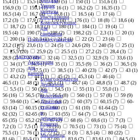
унитазы
15,4 (
1
)
15,5 (
4
)
15,9 (
5
)
150 (
1
)
151,6 (
3
)
Умные
156,9 (
3
)
159,1 (
1
)
16 (
1
)
16,2 (
2
)
16,35 (
1
)
унитазы
16,5 (
14
)
16,7 (
4
)
16,8 (
1
)
16.5 (
4
)
17 (
4
)
Инсталляции
17,2 (
3
)
17,9 (
7
)
170 (
4
)
176 (
1
)
18 (
8
)
18,6 (
4
)
Комплектующие
18,7 (
2
)
18,9 (
3
)
180 (
1
)
184 (
1
)
19 (
4
)
для
19,5 (
4
)
190 (
7
)
198 (
2
)
198,2 (
2
)
2,3 (
1
)
20 (
1
)
санфаянса
200 (
1
)
21,3 (
1
)
21,7 (
1
)
22 (
2
)
23 (
4
)
Полотенцесушители
23,2 (
1
)
23,6 (
1
)
24 (
5
)
24,6 (
20
)
240 (
5
)
25 (
1
)
25,5 (
20
)
25,9 (
2
)
25.5 (
1
)
27,2 (
2
)
28,4 (
3
)
Аксессуары
28,9 (
2
)
30 (
4
)
32 (
4
)
32,5 (
1
)
32,9 (
3
)
33,6 (
1
)
Аксессуары
34 (
1
)
34,5 (
1
)
35 (
1
)
35,5 (
9
)
36 (
2
)
36,5 (
3
)
для
37 (
12
)
37,5 (
1
)
38,5 (
1
)
40 (
23
)
42 (
7
)
43 (
1
)
ванной
43,2 (
2
)
44 (
11
)
45 (
2
)
45,3 (
4
)
46 (
4
)
Бумагодержатели
46,5 (
1
)
48 (
5
)
48,1 (
1
)
48,7 (
4
)
48,8 (
5
)
48.7 (
2
)
Держатели
5,5 (
1
)
50 (
30
)
54,5 (
1
)
55 (
11
)
55,0 (
1
)
для
56 (
16
)
56,5 (
78
)
56.5 (
8
)
560 (
1
)
57 (
8
)
59 (
9
)
полотенец
Дозаторы,
59-60 (
1
)
6 (
2
)
6,9 (
2
)
60 (
37
)
60,15 (
7
)
60-
стаканы
63 (
14
)
60.15 (
3
)
600 (
1
)
61 (
10
)
61-64 (
2
)
и
62 (
32
)
62-65 (
19
)
63 (
55
)
64 (
7
)
64,5 (
1
)
держатели
65 (
35
)
65,2 (
2
)
67 (
2
)
68 (
6
)
69,6 (
1
)
7 (
3
)
Ершики
7,2 (
3
)
7,5 (
1
)
70 (
10
)
70.5 (
1
)
73 (
1
)
75 (
4
)
Крючки
75,5 (
1
)
76 (
1
)
77 (
2
)
8 (
3
)
8,5 (
4
)
80 (
22
)
Мыльницы
81 (
4
)
81,5 (
1
)
82 (
8
)
83,6 (
7
)
83,61 (
1
)
84,5 (
1
)