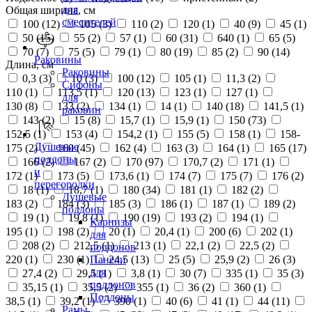
для
Общая ширина, см
смесителей
100 (
12
)
105 (
3
)
110 (
2
)
120 (
1
)
40 (
9
)
45 (
1
)
50 (
15
)
55 (
2
)
57 (
1
)
60 (
31
)
640 (
1
)
65 (
5
)
70 (
7
)
75 (
5
)
79 (
1
)
80 (
19
)
85 (
2
)
90 (
14
)
Раковины
Длина, см
Раковины
0,3 (
3
)
10 (
3
)
100 (
12
)
105 (
1
)
11,3 (
2
)
Сифоны
110 (
1
)
113,5 (
1
)
120 (
13
)
123 (
1
)
127 (
1
)
для
130 (
8
)
133 (
2
)
134 (
1
)
14 (
1
)
140 (
18
)
141,5 (
1
)
раковин
143 (
2
)
15 (
8
)
15,7 (
1
)
15,9 (
1
)
150 (
73
)
152,5 (
1
)
153 (
4
)
154,2 (
1
)
155 (
5
)
158 (
1
)
158-
Душевые
175 (
2
)
160 (
45
)
162 (
4
)
163 (
3
)
164 (
1
)
165 (
17
)
поддоны
166 (
2
)
167 (
2
)
170 (
97
)
170,7 (
2
)
171 (
1
)
и
172 (
1
)
173 (
5
)
173,6 (
1
)
174 (
7
)
175 (
7
)
176 (
2
)
перегородки
18 (
1
)
18,7 (
1
)
180 (
34
)
181 (
1
)
182 (
2
)
Душевые
183 (
2
)
184 (
3
)
185 (
3
)
186 (
1
)
187 (
1
)
189 (
2
)
поддоны
19 (
1
)
19,8 (
1
)
190 (
19
)
193 (
2
)
194 (
1
)
Карнизы
195 (
1
)
198 (
2
)
20 (
1
)
20,4 (
1
)
200 (
6
)
202 (
1
)
для
208 (
2
)
212,5 (
1
)
213 (
1
)
22,1 (
2
)
22,5 (
2
)
поддонов
220 (
1
)
230 (
1
)
24,5 (
13
)
25 (
5
)
25,9 (
2
)
26 (
3
)
Панели
для
27,4 (
2
)
29,5 (
1
)
3,8 (
1
)
30 (
7
)
335 (
1
)
35 (
3
)
поддонов
35,15 (
1
)
35,5 (
2
)
355 (
1
)
36 (
2
)
360 (
1
)
Поддоны
38,5 (
1
)
39,2 (
1
)
390 (
1
)
40 (
6
)
41 (
1
)
44 (
11
)
Рамы