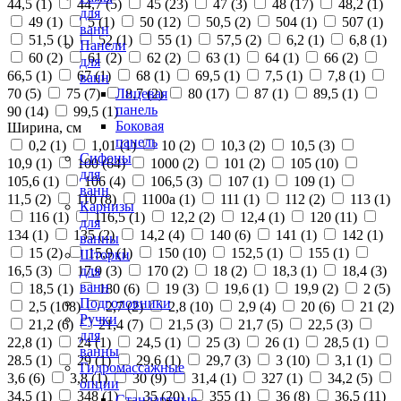
44,5 (
1
)
44,7 (
5
)
45 (
23
)
47 (
3
)
48 (
17
)
48,2 (
1
)
для
49 (
1
)
5 (
1
)
50 (
12
)
50,5 (
2
)
504 (
1
)
507 (
1
)
ванн
51,5 (
1
)
52 (
1
)
55 (
1
)
57,5 (
2
)
6,2 (
1
)
6,8 (
1
)
Панели
60 (
2
)
61 (
2
)
62 (
2
)
63 (
1
)
64 (
1
)
66 (
2
)
для
66,5 (
1
)
67 (
1
)
68 (
1
)
69,5 (
1
)
7,5 (
1
)
7,8 (
1
)
ванн
70 (
5
)
75 (
7
)
8,7 (
2
)
80 (
17
)
87 (
1
)
89,5 (
1
)
Лицевая
панель
90 (
14
)
99,5 (
1
)
Боковая
Ширина, см
панель
0,2 (
1
)
1,01 (
1
)
10 (
2
)
10,3 (
2
)
10,5 (
3
)
Сифоны
10,9 (
1
)
100 (
64
)
1000 (
2
)
101 (
2
)
105 (
10
)
для
105,6 (
1
)
106 (
4
)
106,5 (
3
)
107 (
1
)
109 (
1
)
ванн
11,5 (
2
)
110 (
8
)
1100а (
1
)
111 (
1
)
112 (
2
)
113 (
1
)
Карнизы
116 (
1
)
116,5 (
1
)
12,2 (
2
)
12,4 (
1
)
120 (
11
)
для
134 (
1
)
135 (
2
)
14,2 (
4
)
140 (
6
)
141 (
1
)
142 (
1
)
ванны
15 (
2
)
15,9 (
1
)
150 (
10
)
152,5 (
1
)
155 (
1
)
Шторки
16,5 (
3
)
17,9 (
3
)
170 (
2
)
18 (
2
)
18,3 (
1
)
18,4 (
3
)
для
ванн
18,5 (
1
)
180 (
6
)
19 (
3
)
19,6 (
1
)
19,9 (
2
)
2 (
5
)
Подголовники
2,5 (
108
)
2,7 (
2
)
2,8 (
10
)
2,9 (
4
)
20 (
6
)
21 (
2
)
Ручки
21,2 (
6
)
21,4 (
7
)
21,5 (
3
)
21,7 (
5
)
22,5 (
3
)
для
22,8 (
1
)
24 (
1
)
24,5 (
1
)
25 (
3
)
26 (
1
)
28,5 (
1
)
ванны
28.5 (
1
)
29 (
1
)
29,6 (
1
)
29,7 (
3
)
3 (
10
)
3,1 (
1
)
Гидромассажные
3,6 (
6
)
3,8 (
1
)
30 (
9
)
31,4 (
1
)
327 (
1
)
34,2 (
5
)
опции
34,5 (
1
)
348 (
1
)
35 (
20
)
355 (
1
)
36 (
8
)
36,5 (
11
)
Стандартные