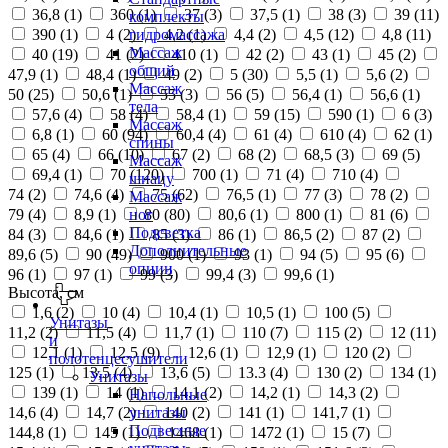
36,8 (
1
)
360 (
1
)
37 (
3
)
37,5 (
1
)
38 (
3
)
39 (
11
)
комплекты
390 (
1
)
4 (
2
)
4,2 (
1
)
4,4 (
2
)
4,5 (
12
)
4,8 (
11
)
гидромассажа
Массаж
40 (
19
)
41 (
2
)
410 (
1
)
42 (
2
)
43 (
1
)
45 (
2
)
общий
47,9 (
1
)
48,4 (
1
)
49 (
2
)
5 (
30
)
5,5 (
1
)
5,6 (
2
)
Массаж
50 (
25
)
50,6 (
1
)
55 (
3
)
56 (
5
)
56,4 (
1
)
56,6 (
1
)
тела
57,6 (
4
)
58 (
4
)
58,4 (
1
)
59 (
15
)
590 (
1
)
6 (
3
)
Массаж
6,8 (
1
)
60 (
94
)
60,4 (
4
)
61 (
4
)
610 (
4
)
62 (
1
)
спины
65 (
4
)
66 (
10
)
67 (
2
)
68 (
2
)
68,5 (
3
)
69 (
5
)
Массаж
69,4 (
1
)
70 (
120
)
700 (
1
)
71 (
4
)
710 (
4
)
шиацу
74 (
2
)
74,6 (
4
)
75 (
62
)
76,5 (
1
)
77 (
3
)
78 (
2
)
Массаж
79 (
4
)
8,9 (
1
)
80 (
80
)
80,6 (
1
)
800 (
1
)
81 (
6
)
ног
Подсветка
84 (
3
)
84,6 (
1
)
85 (
3
)
86 (
1
)
86,5 (
2
)
87 (
2
)
Дополнительные
89,6 (
5
)
90 (
49
)
900 (
1
)
93 (
1
)
94 (
5
)
95 (
6
)
опции
96 (
1
)
97 (
1
)
99 (
3
)
99,4 (
3
)
99,6 (
1
)
Высота, см
1,6 (
2
)
10 (
4
)
10,4 (
1
)
10,5 (
1
)
100 (
5
)
Унитазы
11,2 (
2
)
11,5 (
4
)
11,7 (
1
)
110 (
7
)
115 (
2
)
12 (
11
)
и
12,1 (
1
)
12,5 (
9
)
12,6 (
1
)
12,9 (
1
)
120 (
2
)
полотенцесушители
125 (
1
)
13,5 (
4
)
13,6 (
5
)
13.3 (
4
)
130 (
2
)
134 (
1
)
Унитазы
139 (
1
)
14 (
1
)
14,1 (
2
)
14,2 (
1
)
14,3 (
2
)
Напольные
14,6 (
4
)
14,7 (
2
)
140 (
2
)
141 (
1
)
141,7 (
1
)
унитазы
Подвесные
144,8 (
1
)
145 (
1
)
1468 (
1
)
1472 (
1
)
15 (
7
)