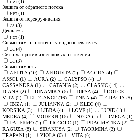
нет (
1
)
Защита от обратного потока
нет (
1
)
Защита от перекручивания
да (
3
)
Девиатор
нет (
1
)
Совместима с проточным водонагревателем
да (
4
)
Система против известковых отложений
да (
3
)
Совместимость
AELITA (
10
)
AFRODITA (
2
)
AGORA (
4
)
ASSOL (
1
)
AURA (
2
)
CALYPSO (
4
)
CASSANDRA (
1
)
CATANIA (
2
)
CLASSIC (
14
)
DIANA (
2
)
DINAMIKA (
6
)
DIPSA (
4
)
DOLCE
VITA (
2
)
ELEGANCE (
16
)
ENNA (
4
)
GRACIA (
5
)
IBIZA (
1
)
JULIANNA (
2
)
KLEO (
4
)
KORSIKA (
3
)
LIBRA (
4
)
LOVE (
1
)
LUXE (
1
)
MEDEA (
4
)
MODERN (
16
)
NEGA (
1
)
OMEGA (
1
)
PALERMO (
1
)
PICCOLO (
1
)
PRAGMATIKA (
2
)
RAGUZA (
8
)
SIRAKUSA (
2
)
TAORMINA (
3
)
TRAPANI (
1
)
VIOLA (
6
)
VITA (
6
)