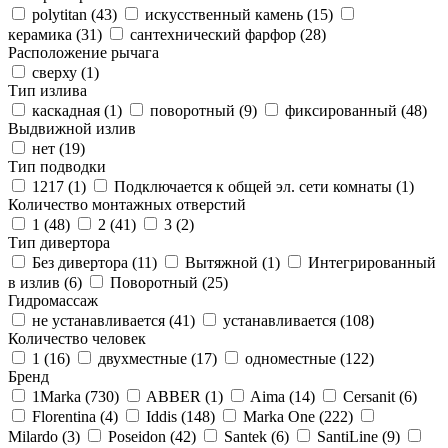
polytitan (
43
)
искусственный камень (
15
)
керамика (
31
)
сантехнический фарфор (
28
)
Расположение рычага
сверху (
1
)
Тип излива
каскадная (
1
)
поворотный (
9
)
фиксированный (
48
)
Выдвижной излив
нет (
19
)
Тип подводки
1217 (
1
)
Подключается к общей эл. сети комнаты (
1
)
Количество монтажных отверстий
1 (
48
)
2 (
41
)
3 (
2
)
Тип дивертора
Без дивертора (
11
)
Вытяжной (
1
)
Интегрированный
в излив (
6
)
Поворотный (
25
)
Гидромассаж
не устанавливается (
41
)
устанавливается (
108
)
Количество человек
1 (
16
)
двухместные (
17
)
одноместные (
122
)
Бренд
1Marka (
730
)
ABBER (
1
)
Aima (
14
)
Cersanit (
6
)
Florentina (
4
)
Iddis (
148
)
Marka One (
222
)
Milardo (
3
)
Poseidon (
42
)
Santek (
6
)
SantiLine (
9
)