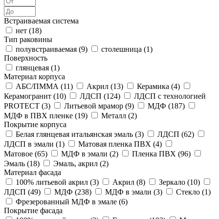
Встраиваемая система
нет (
18
)
Тип раковины
полувстраиваемая (
9
)
столешница (
1
)
Поверхность
глянцевая (
1
)
Материал корпуса
АБС/ПММА (
11
)
Акрил (
13
)
Керамика (
4
)
Керамогранит (
10
)
ЛДСП (
124
)
ЛДСП с технологией
PROTECT (
3
)
Литьевой мрамор (
9
)
МДФ (
187
)
МДФ в ПВХ пленке (
19
)
Металл (
2
)
Покрытие корпуса
Белая глянцевая итальянская эмаль (
3
)
ЛДСП (
62
)
ЛДСП в эмали (
1
)
Матовая пленка ПВХ (
4
)
Матовое (
65
)
МДФ в эмали (
2
)
Пленка ПВХ (
96
)
Эмаль (
18
)
Эмаль, акрил (
2
)
Материал фасада
100% литьевой акрил (
3
)
Акрил (
8
)
Зеркало (
10
)
ЛДСП (
49
)
МДФ (
238
)
МДФ в эмали (
3
)
Стекло (
1
)
Фрезерованный МДФ в эмале (
6
)
Покрытие фасада