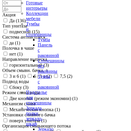
Готовые
интерьеры
Коллекции
Акция
мебели
Да (
136
)
Тумбы
Тип унитаза
и
подвесной (
15
)
столешницы
Система антивсплеск
Тумба
да (
1
)
Панель
Полочка в чаше
с
нет (
1
)
раковиной
Направление выпуска
Столешницы
горизонтальный (
3
)
без
Объем смывн. бачка, л
раковины
3 и 6 (
1
)
6 / 3 л (
2
)
7,5 (
2
)
Тумба
Подвод воды
с
раковиной
Сбоку (
3
)
Подстолье
Режим слива воды
для
Две кнопки (режим экономии) (
1
)
столешницы
Механизм слива
Зеркала,
Механическая кнопка (
1
)
полки,
Установки сливного бачка
зеркало-
поверх унитаза (
1
)
шкаф
Организация смывающего потока
Зеркало