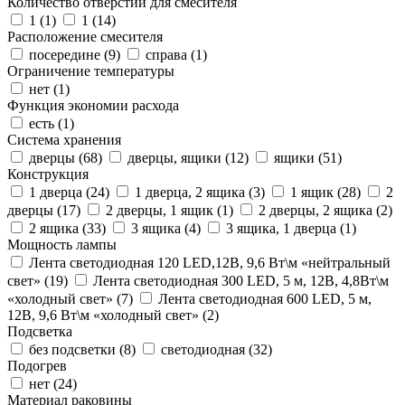
Количество отверстий для смесителя
1 (
1
)
1 (
14
)
Расположение смесителя
посередине (
9
)
справа (
1
)
Ограничение температуры
нет (
1
)
Функция экономии расхода
есть (
1
)
Система хранения
дверцы (
68
)
дверцы, ящики (
12
)
ящики (
51
)
Конструкция
1 дверца (
24
)
1 дверца, 2 ящика (
3
)
1 ящик (
28
)
2
дверцы (
17
)
2 дверцы, 1 ящик (
1
)
2 дверцы, 2 ящика (
2
)
2 ящика (
33
)
3 ящика (
4
)
3 ящика, 1 дверца (
1
)
Мощность лампы
Лента светодиодная 120 LED,12В, 9,6 Вт\м «нейтральный
свет» (
19
)
Лента светодиодная 300 LED, 5 м, 12В, 4,8Вт\м
«холодный свет» (
7
)
Лента светодиодная 600 LED, 5 м,
12В, 9,6 Вт\м «холодный свет» (
2
)
Подсветка
без подсветки (
8
)
светодиодная (
32
)
Подогрев
нет (
24
)
Материал раковины