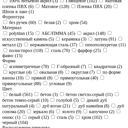
100% литьевой акрил (
3
)
Глянцевое (
102
)
Матовая
пленка ПВХ (
6
)
Матовое (
128
)
Пленка ПВХ (
20
)
Шпон в лаке (
1
)
Фурнитура
без ручек (
60
)
белая (
2
)
хром (
54
)
Материал
polytitan (
15
)
АБС/ПММА (
45
)
акрил (
148
)
искусственный камень (
5
)
керамика (
3
)
латунь (
91
)
металл (
2
)
нержавеющая сталь (
37
)
пенополиуретан (
11
)
полистирол (
118
)
сталь (
70
)
фарфор (
25
)
фаянс (
15
)
Форма
асимметричные (
78
)
Г-образный (
7
)
квадратная (
2
)
круглые (
4
)
овальная (
8
)
округлая (
7
)
по форме
ванны (
10
)
прямой (
8
)
прямоугольная (
40
)
прямоугольные (
88
)
угловые (
9
)
Цвет
белый (
561
)
бетон (
3
)
бетон светло-серый (
11
)
бетон темно-серый (
10
)
голубой (
5
)
дикий дуб
натуральный (
4
)
дуб вотан (
21
)
дуб намибия (
8
)
дуб
сонома (
20
)
зеркало (
6
)
золото (
9
)
капучино (
2
)
оникс (
1
)
серый (
32
)
сталь (
5
)
хром (
102
)
черный (
104
)
Расположение перелива