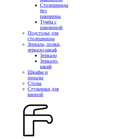
Столешницы
без
раковины
Тумба с
раковиной
Подстолье для
столешницы
Зеркала, полки,
зеркало-шкаф
Зеркало
Зеркало-
шкаф
Шкафы и
пеналы
Столы
Стульчики для
ванной