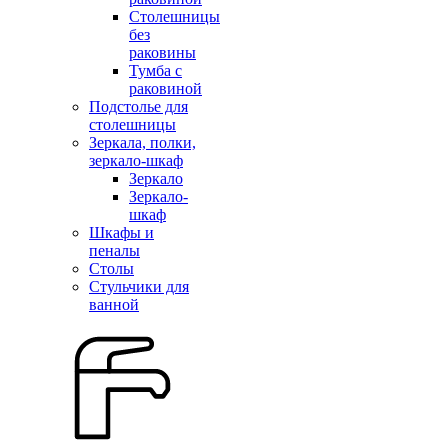
Столешницы
без
раковины
Тумба с
раковиной
Подстолье для
столешницы
Зеркала, полки,
зеркало-шкаф
Зеркало
Зеркало-
шкаф
Шкафы и
пеналы
Столы
Стульчики для
ванной