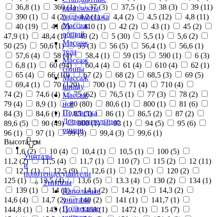
36,8 (
1
)
360 (
1
)
37 (
3
)
37,5 (
1
)
38 (
3
)
39 (
11
)
комплекты
390 (
1
)
4 (
2
)
4,2 (
1
)
4,4 (
2
)
4,5 (
12
)
4,8 (
11
)
гидромассажа
Массаж
40 (
19
)
41 (
2
)
410 (
1
)
42 (
2
)
43 (
1
)
45 (
2
)
общий
47,9 (
1
)
48,4 (
1
)
49 (
2
)
5 (
30
)
5,5 (
1
)
5,6 (
2
)
Массаж
50 (
25
)
50,6 (
1
)
55 (
3
)
56 (
5
)
56,4 (
1
)
56,6 (
1
)
тела
57,6 (
4
)
58 (
4
)
58,4 (
1
)
59 (
15
)
590 (
1
)
6 (
3
)
Массаж
6,8 (
1
)
60 (
94
)
60,4 (
4
)
61 (
4
)
610 (
4
)
62 (
1
)
спины
65 (
4
)
66 (
10
)
67 (
2
)
68 (
2
)
68,5 (
3
)
69 (
5
)
Массаж
69,4 (
1
)
70 (
120
)
700 (
1
)
71 (
4
)
710 (
4
)
шиацу
74 (
2
)
74,6 (
4
)
75 (
62
)
76,5 (
1
)
77 (
3
)
78 (
2
)
Массаж
79 (
4
)
8,9 (
1
)
80 (
80
)
80,6 (
1
)
800 (
1
)
81 (
6
)
ног
Подсветка
84 (
3
)
84,6 (
1
)
85 (
3
)
86 (
1
)
86,5 (
2
)
87 (
2
)
Дополнительные
89,6 (
5
)
90 (
49
)
900 (
1
)
93 (
1
)
94 (
5
)
95 (
6
)
опции
96 (
1
)
97 (
1
)
99 (
3
)
99,4 (
3
)
99,6 (
1
)
Высота, см
1,6 (
2
)
10 (
4
)
10,4 (
1
)
10,5 (
1
)
100 (
5
)
Унитазы
11,2 (
2
)
11,5 (
4
)
11,7 (
1
)
110 (
7
)
115 (
2
)
12 (
11
)
и
12,1 (
1
)
12,5 (
9
)
12,6 (
1
)
12,9 (
1
)
120 (
2
)
полотенцесушители
125 (
1
)
13,5 (
4
)
13,6 (
5
)
13.3 (
4
)
130 (
2
)
134 (
1
)
Унитазы
139 (
1
)
14 (
1
)
14,1 (
2
)
14,2 (
1
)
14,3 (
2
)
Напольные
14,6 (
4
)
14,7 (
2
)
140 (
2
)
141 (
1
)
141,7 (
1
)
унитазы
Подвесные
144,8 (
1
)
145 (
1
)
1468 (
1
)
1472 (
1
)
15 (
7
)