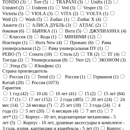
TONDO (
3
)
Torr (
5
)
TRAPANI (
3
)
Unifix (
12
)
Unisteel (
2
)
Uniterm (
1
)
Veil (
3
)
Vesper (
3
)
Victoria (
5
)
VIOLA (
3
)
VITA (
2
)
VOLTA (
1
)
Wall (
2
)
Wash (
5
)
Zodiac (
1
)
Zodiac X (
4
)
Аванти (
1
)
АЛИСА ДУБЛЬ (
3
)
АТЛАС (
2
)
боковая (
6
)
БЬЯНКА (
1
)
Вита (
5
)
ДЖУЛИАННА (
4
)
Классик (
3
)
Кода (
1
)
МИНИМИ (
12
)
Ноктюрн (
1
)
Нота New (
4
)
Прованс (
6
)
Рама
универсальная (
12
)
Рама универсальная ПУ (
1
)
РЕВО (
7
)
Соната (
18
)
Стиль (
2
)
ТR (
2
)
ТГ (
4
)
Тигода (
2
)
Универсальная (
8
)
Уют (
2
)
ЭКОНОМ (
3
)
Этюд (
5
)
Юнификс (
1
)
Страна производитель
Россия (
1
)
Trend (
1
)
Россия (
1
)
Германия (
1
)
Китай (
20
)
Россия (
1073
)
Гарантия
1 год (
42
)
10 (
4
)
10 лет (
41
)
15 (
2
)
15 лет (
84
)
17 (
1
)
17 лет (
152
)
2 года (
485
)
20 лет (
24
)
24
мес (
14
)
24 месяца (
7
)
25 лет (
18
)
3 года (
24
)
4
года (
1
)
5 лет (
20
)
6 месяцев (
4
)
7 лет (
1
)
7
лет* (
1
)
Корпус - 10 лет, водозапорные механизмы - 5
лет (
5
)
Корпус - 10 лет, душевые аксессуары в комплекте -
3 года, излив, картриджи и кранбуксы - 5 лет (
1
)
Корпус -