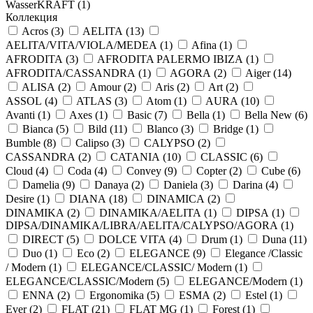
WasserKRAFT (
1
)
Коллекция
Acros (
3
)
AELITA (
13
)
AELITA/VITA/VIOLA/MEDEA (
1
)
Afina (
1
)
AFRODITA (
3
)
AFRODITA PALERMO IBIZA (
1
)
AFRODITA/CASSANDRA (
1
)
AGORA (
2
)
Aiger (
14
)
ALISA (
2
)
Amour (
2
)
Aris (
2
)
Art (
2
)
ASSOL (
4
)
ATLAS (
3
)
Atom (
1
)
AURA (
10
)
Avanti (
1
)
Axes (
1
)
Basic (
7
)
Bella (
1
)
Bella New (
6
)
Bianca (
5
)
Bild (
11
)
Blanco (
3
)
Bridge (
1
)
Bumble (
8
)
Calipso (
3
)
CALYPSO (
2
)
CASSANDRA (
2
)
CATANIA (
10
)
CLASSIC (
6
)
Cloud (
4
)
Coda (
4
)
Convey (
9
)
Copter (
2
)
Cube (
6
)
Damelia (
9
)
Danaya (
2
)
Daniela (
3
)
Darina (
4
)
Desire (
1
)
DIANA (
18
)
DINAMICA (
2
)
DINAMIKA (
2
)
DINAMIKA/AELITA (
1
)
DIPSA (
1
)
DIPSA/DINAMIKA/LIBRA/AELITA/CALYPSO/AGORA (
1
)
DIRECT (
5
)
DOLCE VITA (
4
)
Drum (
1
)
Duna (
11
)
Duo (
1
)
Eco (
2
)
ELEGANCE (
9
)
Elegance /Classic
/ Modern (
1
)
ELEGANCE/CLASSIC/ Modern (
1
)
ELEGANCE/CLASSIC/Modern (
5
)
ELEGANCE/Modern (
1
)
ENNA (
2
)
Ergonomika (
5
)
ESMA (
2
)
Estel (
1
)
Ever (
2
)
FLAT (
21
)
FLAT MG (
1
)
Forest (
1
)