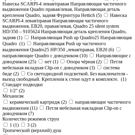
Навеска SCARPI-4 левая/правая Направляющая частичного
выдвижения Quadro правая/левая, Направляющая деталь
крепления Quadro, задняя Фурнитура Hettich (
5
)
Навеска
SCARPI-4 левая/правая Направляющая частичного
выдвижения, ЕВ20, правая/левая, Quadro 25 silent system
HD/350 – 9105624 Направляющая деталь крепления Quadro,
задняя (
1
)
Направляющая Push up Quadro25 Направляющая
Quadro (
1
)
Направляющая Push up частичного
выдвижения Quadro25 НР/350 ,левая/правая, ЕВ20 (
6
)
направляющие Quadro с доводчиком (
10
)
Направляющие с
доводчиком (
25
)
нет (
1
)
Опора чёрная (
2
)
Петля
мебельная вкладная Clip-on с доводчиком (
3
)
система
биде (
2
)
Со светодиодной подсветкой. Без выключателя -
выход свободный. Крепления к стене идут в комплекте. (
1
)
Стандарт подводки
1/2" (
2
)
Механизм
керамический картридж (
2
)
направляющие частичного
выдвижения (
11
)
Петля мебельная накладная Clip-on с
доводчиком (
7
)
Количество режимов струи
1 (
1
)
3 (
2
)
Тропический (верхний) душ