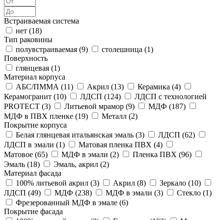
Встраиваемая система
нет (
18
)
Тип раковины
полувстраиваемая (
9
)
столешница (
1
)
Поверхность
глянцевая (
1
)
Материал корпуса
АБС/ПММА (
11
)
Акрил (
13
)
Керамика (
4
)
Керамогранит (
10
)
ЛДСП (
124
)
ЛДСП с технологией
PROTECT (
3
)
Литьевой мрамор (
9
)
МДФ (
187
)
МДФ в ПВХ пленке (
19
)
Металл (
2
)
Покрытие корпуса
Белая глянцевая итальянская эмаль (
3
)
ЛДСП (
62
)
ЛДСП в эмали (
1
)
Матовая пленка ПВХ (
4
)
Матовое (
65
)
МДФ в эмали (
2
)
Пленка ПВХ (
96
)
Эмаль (
18
)
Эмаль, акрил (
2
)
Материал фасада
100% литьевой акрил (
3
)
Акрил (
8
)
Зеркало (
10
)
ЛДСП (
49
)
МДФ (
238
)
МДФ в эмали (
3
)
Стекло (
1
)
Фрезерованный МДФ в эмале (
6
)
Покрытие фасада