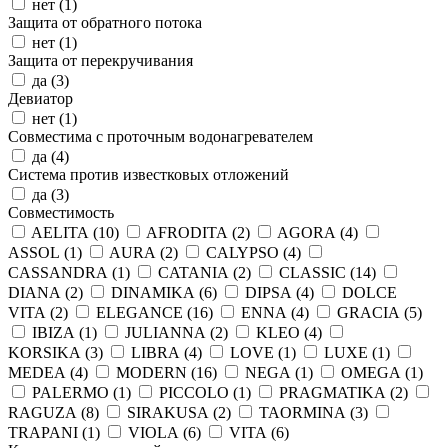
нет (
1
)
Защита от обратного потока
нет (
1
)
Защита от перекручивания
да (
3
)
Девиатор
нет (
1
)
Совместима с проточным водонагревателем
да (
4
)
Система против известковых отложений
да (
3
)
Совместимость
AELITA (
10
)
AFRODITA (
2
)
AGORA (
4
)
ASSOL (
1
)
AURA (
2
)
CALYPSO (
4
)
CASSANDRA (
1
)
CATANIA (
2
)
CLASSIC (
14
)
DIANA (
2
)
DINAMIKA (
6
)
DIPSA (
4
)
DOLCE
VITA (
2
)
ELEGANCE (
16
)
ENNA (
4
)
GRACIA (
5
)
IBIZA (
1
)
JULIANNA (
2
)
KLEO (
4
)
KORSIKA (
3
)
LIBRA (
4
)
LOVE (
1
)
LUXE (
1
)
MEDEA (
4
)
MODERN (
16
)
NEGA (
1
)
OMEGA (
1
)
PALERMO (
1
)
PICCOLO (
1
)
PRAGMATIKA (
2
)
RAGUZA (
8
)
SIRAKUSA (
2
)
TAORMINA (
3
)
TRAPANI (
1
)
VIOLA (
6
)
VITA (
6
)