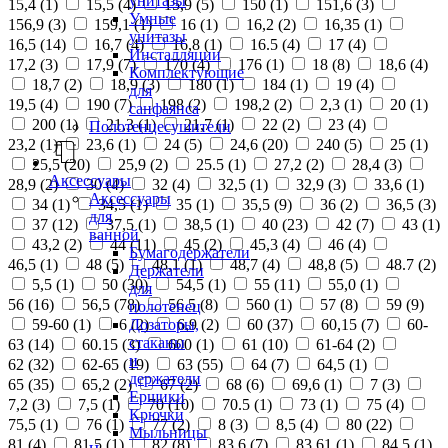
унитазы
15,4 (
1
)
15,5 (
4
)
15,9 (
5
)
150 (
1
)
151,6 (
3
)
Умные
156,9 (
3
)
159,1 (
1
)
16 (
1
)
16,2 (
2
)
16,35 (
1
)
унитазы
16,5 (
14
)
16,7 (
4
)
16,8 (
1
)
16.5 (
4
)
17 (
4
)
Инсталляции
17,2 (
3
)
17,9 (
7
)
170 (
4
)
176 (
1
)
18 (
8
)
18,6 (
4
)
Комплектующие
18,7 (
2
)
18,9 (
3
)
180 (
1
)
184 (
1
)
19 (
4
)
для
19,5 (
4
)
190 (
7
)
198 (
2
)
198,2 (
2
)
2,3 (
1
)
20 (
1
)
санфаянса
200 (
1
)
21,3 (
1
)
21,7 (
1
)
22 (
2
)
23 (
4
)
Полотенцесушители
23,2 (
1
)
23,6 (
1
)
24 (
5
)
24,6 (
20
)
240 (
5
)
25 (
1
)
25,5 (
20
)
25,9 (
2
)
25.5 (
1
)
27,2 (
2
)
28,4 (
3
)
Аксессуары
28,9 (
2
)
30 (
4
)
32 (
4
)
32,5 (
1
)
32,9 (
3
)
33,6 (
1
)
Аксессуары
34 (
1
)
34,5 (
1
)
35 (
1
)
35,5 (
9
)
36 (
2
)
36,5 (
3
)
для
37 (
12
)
37,5 (
1
)
38,5 (
1
)
40 (
23
)
42 (
7
)
43 (
1
)
ванной
43,2 (
2
)
44 (
11
)
45 (
2
)
45,3 (
4
)
46 (
4
)
Бумагодержатели
46,5 (
1
)
48 (
5
)
48,1 (
1
)
48,7 (
4
)
48,8 (
5
)
48.7 (
2
)
Держатели
5,5 (
1
)
50 (
30
)
54,5 (
1
)
55 (
11
)
55,0 (
1
)
для
56 (
16
)
56,5 (
78
)
56.5 (
8
)
560 (
1
)
57 (
8
)
59 (
9
)
полотенец
Дозаторы,
59-60 (
1
)
6 (
2
)
6,9 (
2
)
60 (
37
)
60,15 (
7
)
60-
стаканы
63 (
14
)
60.15 (
3
)
600 (
1
)
61 (
10
)
61-64 (
2
)
и
62 (
32
)
62-65 (
19
)
63 (
55
)
64 (
7
)
64,5 (
1
)
держатели
65 (
35
)
65,2 (
2
)
67 (
2
)
68 (
6
)
69,6 (
1
)
7 (
3
)
Ершики
7,2 (
3
)
7,5 (
1
)
70 (
10
)
70.5 (
1
)
73 (
1
)
75 (
4
)
Крючки
75,5 (
1
)
76 (
1
)
77 (
2
)
8 (
3
)
8,5 (
4
)
80 (
22
)
Мыльницы
81 (
4
)
81,5 (
1
)
82 (
8
)
83,6 (
7
)
83,61 (
1
)
84,5 (
1
)