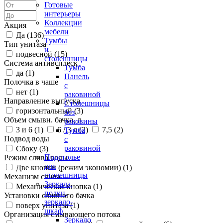
Готовые
интерьеры
Коллекции
Акция
мебели
Да (
136
)
Тумбы
Тип унитаза
и
подвесной (
15
)
столешницы
Система антивсплеск
Тумба
да (
1
)
Панель
Полочка в чаше
с
нет (
1
)
раковиной
Направление выпуска
Столешницы
горизонтальный (
3
)
без
Объем смывн. бачка, л
раковины
3 и 6 (
1
)
6 / 3 л (
2
)
7,5 (
2
)
Тумба
Подвод воды
с
раковиной
Сбоку (
3
)
Подстолье
Режим слива воды
для
Две кнопки (режим экономии) (
1
)
столешницы
Механизм слива
Зеркала,
Механическая кнопка (
1
)
полки,
Установки сливного бачка
зеркало-
поверх унитаза (
1
)
шкаф
Организация смывающего потока
Зеркало