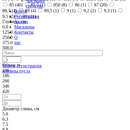
Чистящее
85 (
40
)
85,5 (
1
)
850 (
8
)
86 (
1
)
87 (
20
)
средство
88,7 (
4
)
89 (
4
)
89,5 (
1
)
9 (
1
)
9,2 (
2
)
9,3 (
1
)
Войти
Регистрация
9,5 (
2
)
90 (
21
)
Акции
Глубина, см
Магазины
0.0
Контакты
125.0
О
250.0
нас
375.0
500.0
Объем, л
Войти
Регистрация
106
корзина пуста
186
266
346
426
Диаметр слива, см
5.0
6.3
7.5
8.8