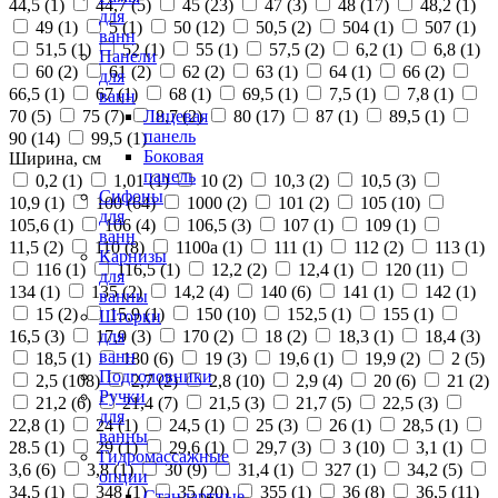
44,5 (
1
)
44,7 (
5
)
45 (
23
)
47 (
3
)
48 (
17
)
48,2 (
1
)
для
49 (
1
)
5 (
1
)
50 (
12
)
50,5 (
2
)
504 (
1
)
507 (
1
)
ванн
51,5 (
1
)
52 (
1
)
55 (
1
)
57,5 (
2
)
6,2 (
1
)
6,8 (
1
)
Панели
60 (
2
)
61 (
2
)
62 (
2
)
63 (
1
)
64 (
1
)
66 (
2
)
для
66,5 (
1
)
67 (
1
)
68 (
1
)
69,5 (
1
)
7,5 (
1
)
7,8 (
1
)
ванн
70 (
5
)
75 (
7
)
8,7 (
2
)
80 (
17
)
87 (
1
)
89,5 (
1
)
Лицевая
панель
90 (
14
)
99,5 (
1
)
Боковая
Ширина, см
панель
0,2 (
1
)
1,01 (
1
)
10 (
2
)
10,3 (
2
)
10,5 (
3
)
Сифоны
10,9 (
1
)
100 (
64
)
1000 (
2
)
101 (
2
)
105 (
10
)
для
105,6 (
1
)
106 (
4
)
106,5 (
3
)
107 (
1
)
109 (
1
)
ванн
11,5 (
2
)
110 (
8
)
1100а (
1
)
111 (
1
)
112 (
2
)
113 (
1
)
Карнизы
116 (
1
)
116,5 (
1
)
12,2 (
2
)
12,4 (
1
)
120 (
11
)
для
134 (
1
)
135 (
2
)
14,2 (
4
)
140 (
6
)
141 (
1
)
142 (
1
)
ванны
15 (
2
)
15,9 (
1
)
150 (
10
)
152,5 (
1
)
155 (
1
)
Шторки
16,5 (
3
)
17,9 (
3
)
170 (
2
)
18 (
2
)
18,3 (
1
)
18,4 (
3
)
для
ванн
18,5 (
1
)
180 (
6
)
19 (
3
)
19,6 (
1
)
19,9 (
2
)
2 (
5
)
Подголовники
2,5 (
108
)
2,7 (
2
)
2,8 (
10
)
2,9 (
4
)
20 (
6
)
21 (
2
)
Ручки
21,2 (
6
)
21,4 (
7
)
21,5 (
3
)
21,7 (
5
)
22,5 (
3
)
для
22,8 (
1
)
24 (
1
)
24,5 (
1
)
25 (
3
)
26 (
1
)
28,5 (
1
)
ванны
28.5 (
1
)
29 (
1
)
29,6 (
1
)
29,7 (
3
)
3 (
10
)
3,1 (
1
)
Гидромассажные
3,6 (
6
)
3,8 (
1
)
30 (
9
)
31,4 (
1
)
327 (
1
)
34,2 (
5
)
опции
34,5 (
1
)
348 (
1
)
35 (
20
)
355 (
1
)
36 (
8
)
36,5 (
11
)
Стандартные