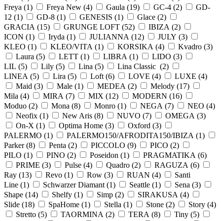
Freya (
1
)
Freya New (
4
)
Gaula (
19
)
GC-4 (
2
)
GD-
12 (
1
)
GD-8 (
1
)
GENESIS (
1
)
Glace (
2
)
GRACIA (
15
)
GRUNGE LOFT (
52
)
IBIZA (
2
)
ICON (
1
)
Iryda (
1
)
JULIANNA (
12
)
JULY (
3
)
KLEO (
1
)
KLEO/VITA (
1
)
KORSIKA (
4
)
Kvadro (
3
)
Laura (
5
)
LETT (
1
)
LIBRA (
1
)
LIDO (
3
)
LIL (
5
)
Lily (
5
)
Lina (
5
)
Lina Classic (
2
)
LINEA (
5
)
Lira (
5
)
Loft (
6
)
LOVE (
4
)
LUXE (
4
)
Maid (
3
)
Male (
1
)
MEDEA (
2
)
Melody (
17
)
Mila (
4
)
MIRA (
7
)
MIX (
12
)
MODERN (
16
)
Moduo (
2
)
Mona (
8
)
Monro (
1
)
NEGA (
7
)
NEO (
4
)
Neofix (
1
)
New Aris (
8
)
NUVO (
7
)
OMEGA (
3
)
On-X (
1
)
Optima Home (
3
)
Oxford (
3
)
PALERMO (
1
)
PALERMO150/AFRODITA150/IBIZA (
1
)
Parker (
8
)
Penta (
2
)
PICCOLO (
9
)
PICO (
2
)
PILO (
1
)
PINO (
2
)
Poseidon (
1
)
PRAGMATIKA (
6
)
PRIME (
3
)
Pulse (
4
)
Quadro (
2
)
RAGUZA (
6
)
Ray (
13
)
Revo (
1
)
Row (
3
)
RUAN (
4
)
Santi
Line (
1
)
Schwarzer Diamant (
1
)
Seattle (
1
)
Sena (
3
)
Shape (
14
)
Shelfy (
1
)
Simp (
2
)
SIRAKUSA (
4
)
Slide (
18
)
SpaHome (
1
)
Stella (
1
)
Stone (
2
)
Story (
4
)
Stretto (
5
)
TAORMINA (
2
)
TERA (
8
)
Tiny (
5
)