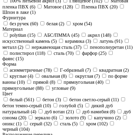
100% литьевой акрил (
3
)
Глянцевое (
102
)
Матовая
пленка ПВХ (
6
)
Матовое (
128
)
Пленка ПВХ (
20
)
Шпон в лаке (
1
)
Фурнитура
без ручек (
60
)
белая (
2
)
хром (
54
)
Материал
polytitan (
15
)
АБС/ПММА (
45
)
акрил (
148
)
искусственный камень (
5
)
керамика (
3
)
латунь (
91
)
металл (
2
)
нержавеющая сталь (
37
)
пенополиуретан (
11
)
полистирол (
118
)
сталь (
70
)
фарфор (
25
)
фаянс (
15
)
Форма
асимметричные (
78
)
Г-образный (
7
)
квадратная (
2
)
круглые (
4
)
овальная (
8
)
округлая (
7
)
по форме
ванны (
10
)
прямой (
8
)
прямоугольная (
40
)
прямоугольные (
88
)
угловые (
9
)
Цвет
белый (
561
)
бетон (
3
)
бетон светло-серый (
11
)
бетон темно-серый (
10
)
голубой (
5
)
дикий дуб
натуральный (
4
)
дуб вотан (
21
)
дуб намибия (
8
)
дуб
сонома (
20
)
зеркало (
6
)
золото (
9
)
капучино (
2
)
оникс (
1
)
серый (
32
)
сталь (
5
)
хром (
102
)
черный (
104
)
Расположение перелива