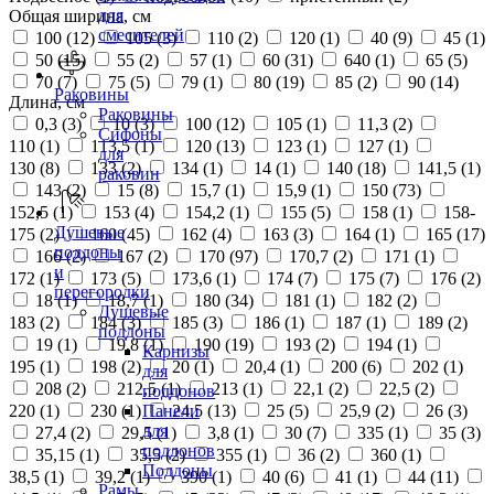
для
Общая ширина, см
смесителей
100 (
12
)
105 (
3
)
110 (
2
)
120 (
1
)
40 (
9
)
45 (
1
)
50 (
15
)
55 (
2
)
57 (
1
)
60 (
31
)
640 (
1
)
65 (
5
)
70 (
7
)
75 (
5
)
79 (
1
)
80 (
19
)
85 (
2
)
90 (
14
)
Раковины
Длина, см
Раковины
0,3 (
3
)
10 (
3
)
100 (
12
)
105 (
1
)
11,3 (
2
)
Сифоны
110 (
1
)
113,5 (
1
)
120 (
13
)
123 (
1
)
127 (
1
)
для
130 (
8
)
133 (
2
)
134 (
1
)
14 (
1
)
140 (
18
)
141,5 (
1
)
раковин
143 (
2
)
15 (
8
)
15,7 (
1
)
15,9 (
1
)
150 (
73
)
152,5 (
1
)
153 (
4
)
154,2 (
1
)
155 (
5
)
158 (
1
)
158-
Душевые
175 (
2
)
160 (
45
)
162 (
4
)
163 (
3
)
164 (
1
)
165 (
17
)
поддоны
166 (
2
)
167 (
2
)
170 (
97
)
170,7 (
2
)
171 (
1
)
и
172 (
1
)
173 (
5
)
173,6 (
1
)
174 (
7
)
175 (
7
)
176 (
2
)
перегородки
18 (
1
)
18,7 (
1
)
180 (
34
)
181 (
1
)
182 (
2
)
Душевые
183 (
2
)
184 (
3
)
185 (
3
)
186 (
1
)
187 (
1
)
189 (
2
)
поддоны
19 (
1
)
19,8 (
1
)
190 (
19
)
193 (
2
)
194 (
1
)
Карнизы
195 (
1
)
198 (
2
)
20 (
1
)
20,4 (
1
)
200 (
6
)
202 (
1
)
для
208 (
2
)
212,5 (
1
)
213 (
1
)
22,1 (
2
)
22,5 (
2
)
поддонов
220 (
1
)
230 (
1
)
24,5 (
13
)
25 (
5
)
25,9 (
2
)
26 (
3
)
Панели
для
27,4 (
2
)
29,5 (
1
)
3,8 (
1
)
30 (
7
)
335 (
1
)
35 (
3
)
поддонов
35,15 (
1
)
35,5 (
2
)
355 (
1
)
36 (
2
)
360 (
1
)
Поддоны
38,5 (
1
)
39,2 (
1
)
390 (
1
)
40 (
6
)
41 (
1
)
44 (
11
)
Рамы