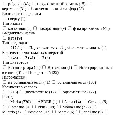
polytitan (
43
)
искусственный камень (
15
)
керамика (
31
)
сантехнический фарфор (
28
)
Расположение рычага
сверху (
1
)
Тип излива
каскадная (
1
)
поворотный (
9
)
фиксированный (
48
)
Выдвижной излив
нет (
19
)
Тип подводки
1217 (
1
)
Подключается к общей эл. сети комнаты (
1
)
Количество монтажных отверстий
1 (
48
)
2 (
41
)
3 (
2
)
Тип дивертора
Без дивертора (
11
)
Вытяжной (
1
)
Интегрированный
в излив (
6
)
Поворотный (
25
)
Гидромассаж
не устанавливается (
41
)
устанавливается (
108
)
Количество человек
1 (
16
)
двухместные (
17
)
одноместные (
122
)
Бренд
1Marka (
730
)
ABBER (
1
)
Aima (
14
)
Cersanit (
6
)
Florentina (
4
)
Iddis (
148
)
Marka One (
222
)
Milardo (
3
)
Poseidon (
42
)
Santek (
6
)
SantiLine (
9
)