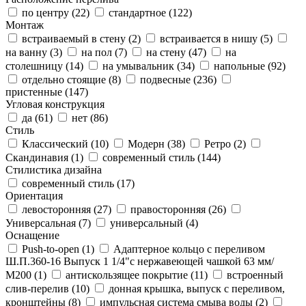
по центру (
22
)
стандартное (
122
)
Монтаж
встраиваемый в стену (
2
)
встраивается в нишу (
5
)
на ванну (
3
)
на пол (
7
)
на стену (
47
)
на
столешницу (
14
)
на умывальник (
34
)
напольные (
92
)
отдельно стоящие (
8
)
подвесные (
236
)
пристенные (
147
)
Угловая конструкция
да (
61
)
нет (
86
)
Стиль
Классический (
10
)
Модерн (
38
)
Ретро (
2
)
Скандинавия (
1
)
современный стиль (
144
)
Стилистика дизайна
современный стиль (
17
)
Ориентация
левосторонняя (
27
)
правосторонняя (
26
)
Универсальная (
7
)
универсальный (
4
)
Оснащение
Push-to-open (
1
)
Адаптерное кольцо с переливом
Ш.П.360-16 Выпуск 1 1/4"с нержавеющей чашкой 63 мм/
М200 (
1
)
антискользящее покрытие (
11
)
встроенный
слив-перелив (
10
)
донная крышка, выпуск с переливом,
кронштейны (
8
)
импульсная система смыва воды (
2
)