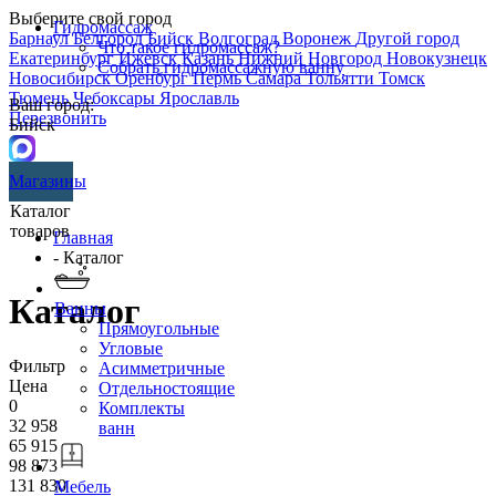
Выберите свой город
Гидромассаж
Барнаул
Белгород
Бийск
Волгоград
Воронеж
Другой город
Что такое гидромассаж?
Екатеринбург
Ижевск
Казань
Нижний Новгород
Новокузнецк
Собрать гидромассажную ванну
Новосибирск
Оренбург
Пермь
Самара
Тольятти
Томск
Тюмень
Чебоксары
Ярославль
Ваш город:
Перезвонить
Бийск
Магазины
Каталог
товаров
Главная
- Каталог
Каталог
Ванны
Прямоугольные
Угловые
Фильтр
Асимметричные
Цена
Отдельностоящие
0
Комплекты
32 958
ванн
65 915
98 873
131 830
Мебель