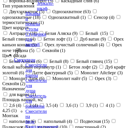
воронка-водоворот (
3
)
каскадный слив (
6
)
Зеркало-
Тип управления
шкаф
Двухзахватное (
5
)
Однозахватное (
63
)
Шкафы
однозахватные (
18
)
Однозахватный (
1
)
Сенсор (
4
)
и
термостатические (
1
)
пеналы
Цвет корпуса
Столы
Антрацит (
18
)
Белая Аляска (
9
)
Белый (
15
)
Стульчики
Белый глянец (
4
)
Бетон лофт (
1
)
Дуб ватан (
9
)
Орех
для
ванной
каньон коньяк (
5
)
Орех лучистый солнечный (
4
)
Орех
ноче тортона (
5
)
Секвойя (
1
)
Цвет фасада
Смесители
Белая Аляска (
6
)
Белый (
8
)
Белый глянец (
15
)
Смесители
белый матовый перламутр (
1
)
Бетон лофт (
2
)
Дуб крафт
для
золотой (
6
)
Латте фактурный (
5
)
Монолит Айсберг (
3
)
ванны
Монолит Дарк (
6
)
Монолит найт (
5
)
Орех (
3
)
Смесители
Секвойя (
2
)
для
Назначение
душа
для ванны (
1
)
Смеситель
Площадь ванной, м2
для
2,6 (
4
)
3 (
4
)
3,5 (
4
)
3,6 (
1
)
3,9 (
1
)
4 (
1
)
раковины
4,25 (
1
)
Смесители
Монтаж
на
напольная (
6
)
напольный (
4
)
Подвесная (
15
)
биде
Комплектующие
Подвесное (
1
)
подвесной (
10
)
пристенный (
2
)