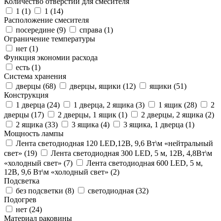
Количество отверстий для смесителя
1 (
1
)
1 (
14
)
Расположение смесителя
посередине (
9
)
справа (
1
)
Ограничение температуры
нет (
1
)
Функция экономии расхода
есть (
1
)
Система хранения
дверцы (
68
)
дверцы, ящики (
12
)
ящики (
51
)
Конструкция
1 дверца (
24
)
1 дверца, 2 ящика (
3
)
1 ящик (
28
)
2
дверцы (
17
)
2 дверцы, 1 ящик (
1
)
2 дверцы, 2 ящика (
2
)
2 ящика (
33
)
3 ящика (
4
)
3 ящика, 1 дверца (
1
)
Мощность лампы
Лента светодиодная 120 LED,12В, 9,6 Вт\м «нейтральный
свет» (
19
)
Лента светодиодная 300 LED, 5 м, 12В, 4,8Вт\м
«холодный свет» (
7
)
Лента светодиодная 600 LED, 5 м,
12В, 9,6 Вт\м «холодный свет» (
2
)
Подсветка
без подсветки (
8
)
светодиодная (
32
)
Подогрев
нет (
24
)
Материал раковины