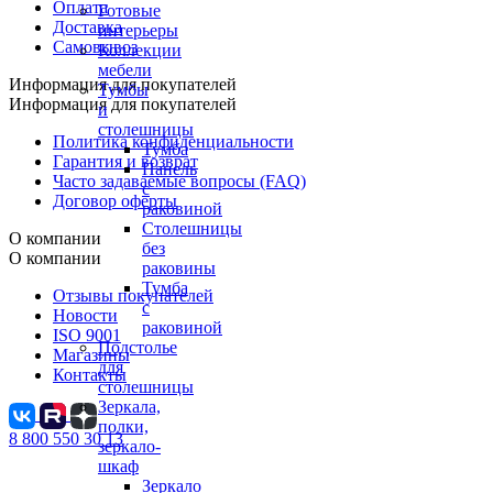
Оплата
Готовые
Доставка
интерьеры
Самовывоз
Коллекции
мебели
Информация для покупателей
Тумбы
Информация для покупателей
и
столешницы
Политика конфиденциальности
Тумба
Гарантия и возврат
Панель
Часто задаваемые вопросы (FAQ)
с
Договор оферты
раковиной
Столешницы
О компании
без
О компании
раковины
Тумба
Отзывы покупателей
с
Новости
раковиной
ISO 9001
Подстолье
Магазины
для
Контакты
столешницы
Зеркала,
полки,
8 800 550 30 13
зеркало-
шкаф
Зеркало