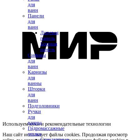
для
ванн
Панели
для
ванн
Лицевая
панель
Боковая
панель
Сифоны
для
ванн
Карнизы
для
ванны
Шторки
для
ванн
Подголовники
Ручки
для
ванны
Используем куки и рекомендательные технологии
Гидромассажные
опции
Наш сайт использует файлы cookies. Продолжая просмотр
Стандартные