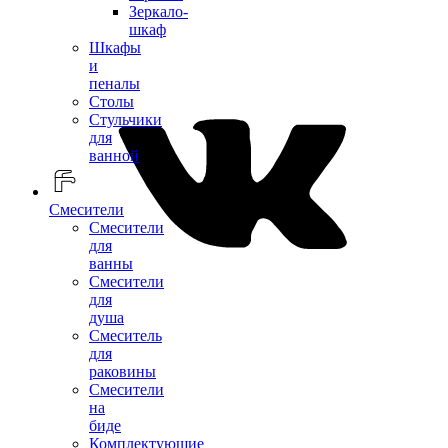
Зеркало-
шкаф
Шкафы
и
пеналы
Столы
Стульчики
для
ванной
Смесители
Смесители
для
ванны
Смесители
для
душа
Смеситель
для
раковины
Смесители
на
биде
Комплектующие