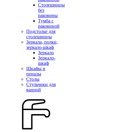
Столешницы
без
раковины
Тумба с
раковиной
Подстолье для
столешницы
Зеркала, полки,
зеркало-шкаф
Зеркало
Зеркало-
шкаф
Шкафы и
пеналы
Столы
Стульчики для
ванной