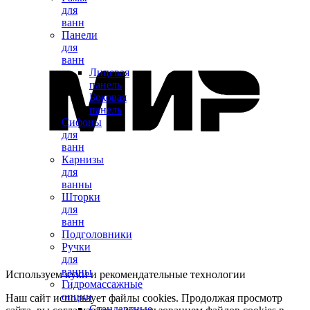
для
ванн
Панели
для
ванн
Лицевая
панель
Боковая
панель
Сифоны
для
ванн
Карнизы
для
ванны
Шторки
для
ванн
Подголовники
Ручки
для
ванны
Используем куки и рекомендательные технологии
Гидромассажные
опции
Наш сайт использует файлы cookies. Продолжая просмотр
Стандартные