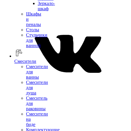
Зеркало-
шкаф
Шкафы
и
пеналы
Столы
Стульчики
для
ванной
Смесители
Смесители
для
ванны
Смесители
для
душа
Смеситель
для
раковины
Смесители
на
биде
Комплектующие