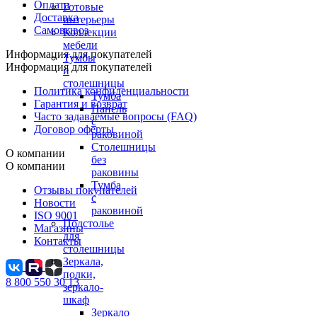
Оплата
Готовые
Доставка
интерьеры
Самовывоз
Коллекции
мебели
Информация для покупателей
Тумбы
Информация для покупателей
и
столешницы
Политика конфиденциальности
Тумба
Гарантия и возврат
Панель
Часто задаваемые вопросы (FAQ)
с
Договор оферты
раковиной
Столешницы
О компании
без
О компании
раковины
Тумба
Отзывы покупателей
с
Новости
раковиной
ISO 9001
Подстолье
Магазины
для
Контакты
столешницы
Зеркала,
полки,
8 800 550 30 13
зеркало-
шкаф
Зеркало