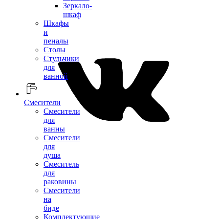
Зеркало-
шкаф
Шкафы
и
пеналы
Столы
Стульчики
для
ванной
Смесители
Смесители
для
ванны
Смесители
для
душа
Смеситель
для
раковины
Смесители
на
биде
Комплектующие