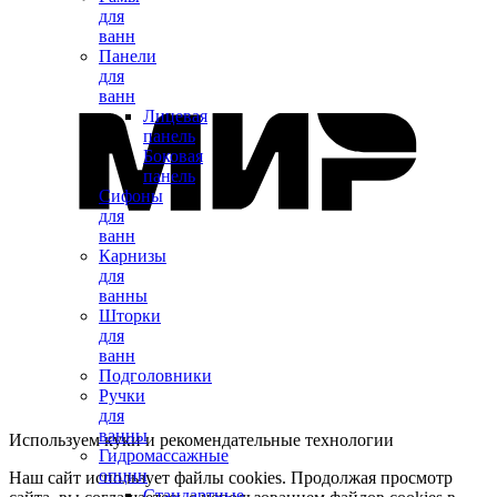
для
ванн
Панели
для
ванн
Лицевая
панель
Боковая
панель
Сифоны
для
ванн
Карнизы
для
ванны
Шторки
для
ванн
Подголовники
Ручки
для
ванны
Используем куки и рекомендательные технологии
Гидромассажные
опции
Наш сайт использует файлы cookies. Продолжая просмотр
Стандартные