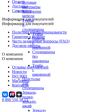
Оплата
Готовые
Доставка
интерьеры
Самовывоз
Коллекции
мебели
Информация для покупателей
Тумбы
Информация для покупателей
и
столешницы
Политика конфиденциальности
Тумба
Гарантия и возврат
Панель
Часто задаваемые вопросы (FAQ)
с
Договор оферты
раковиной
Столешницы
О компании
без
О компании
раковины
Тумба
Отзывы покупателей
с
Новости
раковиной
ISO 9001
Подстолье
Магазины
для
Контакты
столешницы
Зеркала,
полки,
8 800 550 30 13
зеркало-
шкаф
Зеркало