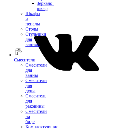
Зеркало-
шкаф
Шкафы
и
пеналы
Столы
Стульчики
для
ванной
Смесители
Смесители
для
ванны
Смесители
для
душа
Смеситель
для
раковины
Смесители
на
биде
Комплектующие