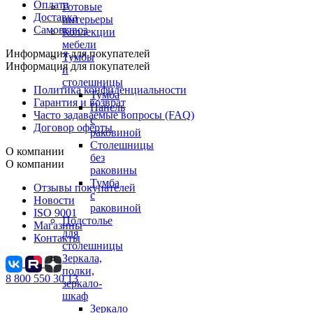
Оплата
Готовые
Доставка
интерьеры
Самовывоз
Коллекции
мебели
Информация для покупателей
Тумбы
Информация для покупателей
и
столешницы
Политика конфиденциальности
Тумба
Гарантия и возврат
Панель
Часто задаваемые вопросы (FAQ)
с
Договор оферты
раковиной
Столешницы
О компании
без
О компании
раковины
Тумба
Отзывы покупателей
с
Новости
раковиной
ISO 9001
Подстолье
Магазины
для
Контакты
столешницы
Зеркала,
полки,
8 800 550 30 13
зеркало-
шкаф
Зеркало