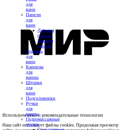
для
ванн
Панели
для
ванн
Лицевая
панель
Боковая
панель
Сифоны
для
ванн
Карнизы
для
ванны
Шторки
для
ванн
Подголовники
Ручки
для
ванны
Используем куки и рекомендательные технологии
Гидромассажные
опции
Наш сайт использует файлы cookies. Продолжая просмотр
Стандартные