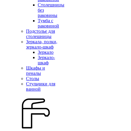
Столешницы
без
раковины
Тумба с
раковиной
Подстолье для
столешницы
Зеркала, полки,
зеркало-шкаф
Зеркало
Зеркало-
шкаф
Шкафы и
пеналы
Столы
Стульчики для
ванной