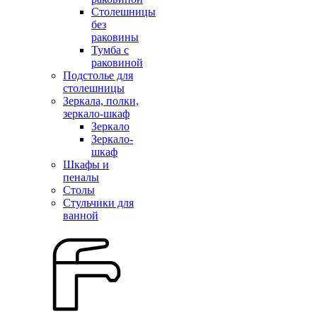
Столешницы
без
раковины
Тумба с
раковиной
Подстолье для
столешницы
Зеркала, полки,
зеркало-шкаф
Зеркало
Зеркало-
шкаф
Шкафы и
пеналы
Столы
Стульчики для
ванной