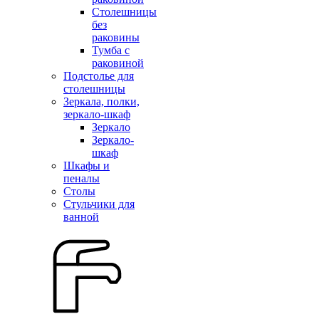
Столешницы
без
раковины
Тумба с
раковиной
Подстолье для
столешницы
Зеркала, полки,
зеркало-шкаф
Зеркало
Зеркало-
шкаф
Шкафы и
пеналы
Столы
Стульчики для
ванной