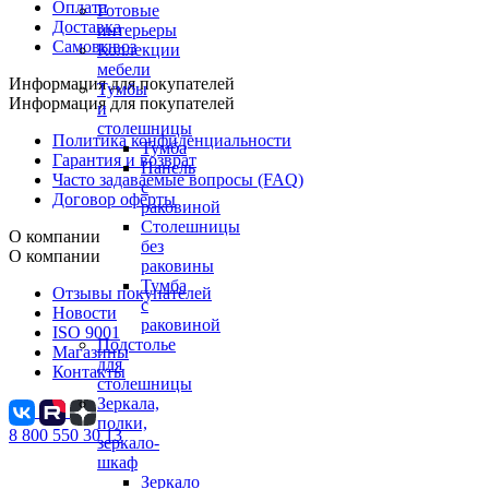
Оплата
Готовые
Доставка
интерьеры
Самовывоз
Коллекции
мебели
Информация для покупателей
Тумбы
Информация для покупателей
и
столешницы
Политика конфиденциальности
Тумба
Гарантия и возврат
Панель
Часто задаваемые вопросы (FAQ)
с
Договор оферты
раковиной
Столешницы
О компании
без
О компании
раковины
Тумба
Отзывы покупателей
с
Новости
раковиной
ISO 9001
Подстолье
Магазины
для
Контакты
столешницы
Зеркала,
полки,
8 800 550 30 13
зеркало-
шкаф
Зеркало