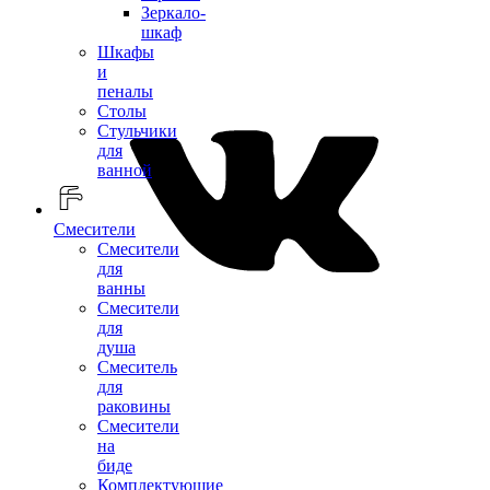
Зеркало-
шкаф
Шкафы
и
пеналы
Столы
Стульчики
для
ванной
Смесители
Смесители
для
ванны
Смесители
для
душа
Смеситель
для
раковины
Смесители
на
биде
Комплектующие