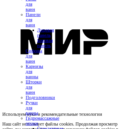
для
ванн
Панели
для
ванн
Лицевая
панель
Боковая
панель
Сифоны
для
ванн
Карнизы
для
ванны
Шторки
для
ванн
Подголовники
Ручки
для
ванны
Используем куки и рекомендательные технологии
Гидромассажные
опции
Наш сайт использует файлы cookies. Продолжая просмотр
Стандартные