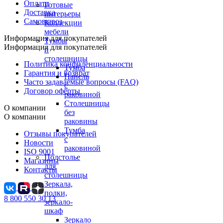
Оплата
Готовые
Доставка
интерьеры
Самовывоз
Коллекции
мебели
Информация для покупателей
Тумбы
Информация для покупателей
и
столешницы
Политика конфиденциальности
Тумба
Гарантия и возврат
Панель
Часто задаваемые вопросы (FAQ)
с
Договор оферты
раковиной
Столешницы
О компании
без
О компании
раковины
Тумба
Отзывы покупателей
с
Новости
раковиной
ISO 9001
Подстолье
Магазины
для
Контакты
столешницы
Зеркала,
полки,
8 800 550 30 13
зеркало-
шкаф
Зеркало