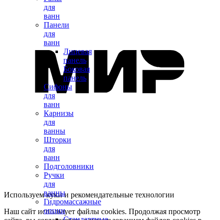
для
ванн
Панели
для
ванн
Лицевая
панель
Боковая
панель
Сифоны
для
ванн
Карнизы
для
ванны
Шторки
для
ванн
Подголовники
Ручки
для
ванны
Используем куки и рекомендательные технологии
Гидромассажные
опции
Наш сайт использует файлы cookies. Продолжая просмотр
Стандартные