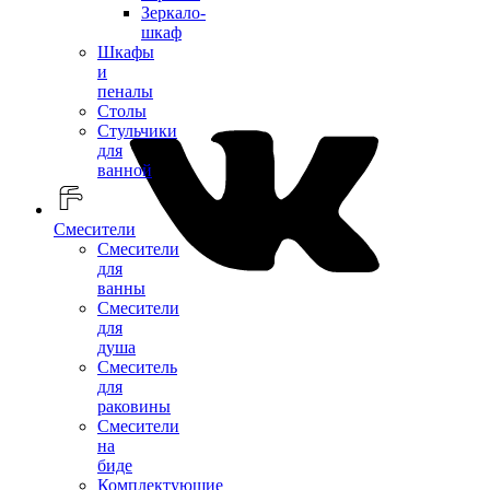
Зеркало-
шкаф
Шкафы
и
пеналы
Столы
Стульчики
для
ванной
Смесители
Смесители
для
ванны
Смесители
для
душа
Смеситель
для
раковины
Смесители
на
биде
Комплектующие