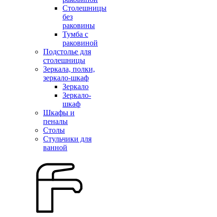
Столешницы
без
раковины
Тумба с
раковиной
Подстолье для
столешницы
Зеркала, полки,
зеркало-шкаф
Зеркало
Зеркало-
шкаф
Шкафы и
пеналы
Столы
Стульчики для
ванной