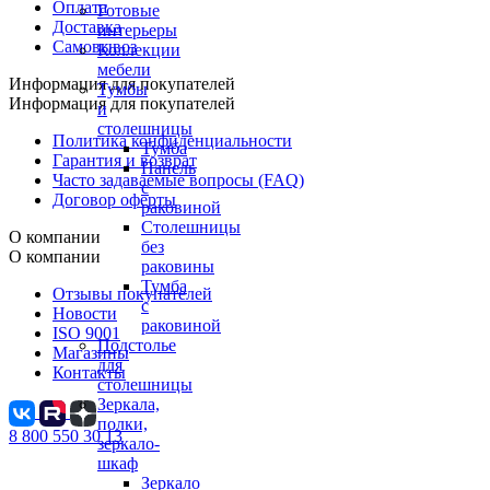
Оплата
Готовые
Доставка
интерьеры
Самовывоз
Коллекции
мебели
Информация для покупателей
Тумбы
Информация для покупателей
и
столешницы
Политика конфиденциальности
Тумба
Гарантия и возврат
Панель
Часто задаваемые вопросы (FAQ)
с
Договор оферты
раковиной
Столешницы
О компании
без
О компании
раковины
Тумба
Отзывы покупателей
с
Новости
раковиной
ISO 9001
Подстолье
Магазины
для
Контакты
столешницы
Зеркала,
полки,
8 800 550 30 13
зеркало-
шкаф
Зеркало