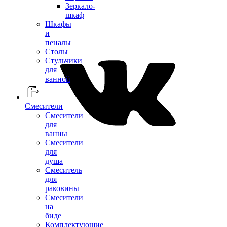
Зеркало-
шкаф
Шкафы
и
пеналы
Столы
Стульчики
для
ванной
Смесители
Смесители
для
ванны
Смесители
для
душа
Смеситель
для
раковины
Смесители
на
биде
Комплектующие