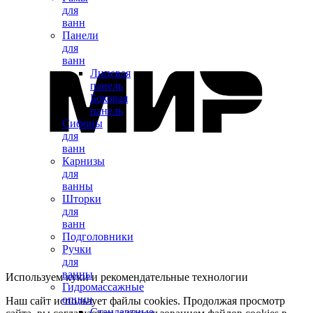
для
ванн
Панели
для
ванн
Лицевая
панель
Боковая
панель
Сифоны
для
ванн
Карнизы
для
ванны
Шторки
для
ванн
Подголовники
Ручки
для
ванны
Используем куки и рекомендательные технологии
Гидромассажные
опции
Наш сайт использует файлы cookies. Продолжая просмотр
Стандартные