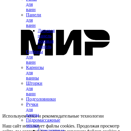
для
ванн
Панели
для
ванн
Лицевая
панель
Боковая
панель
Сифоны
для
ванн
Карнизы
для
ванны
Шторки
для
ванн
Подголовники
Ручки
для
ванны
Используем куки и рекомендательные технологии
Гидромассажные
опции
Наш сайт использует файлы cookies. Продолжая просмотр
Стандартные