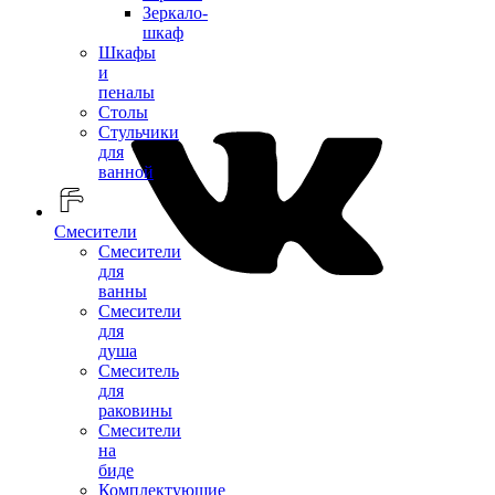
Зеркало-
шкаф
Шкафы
и
пеналы
Столы
Стульчики
для
ванной
Смесители
Смесители
для
ванны
Смесители
для
душа
Смеситель
для
раковины
Смесители
на
биде
Комплектующие