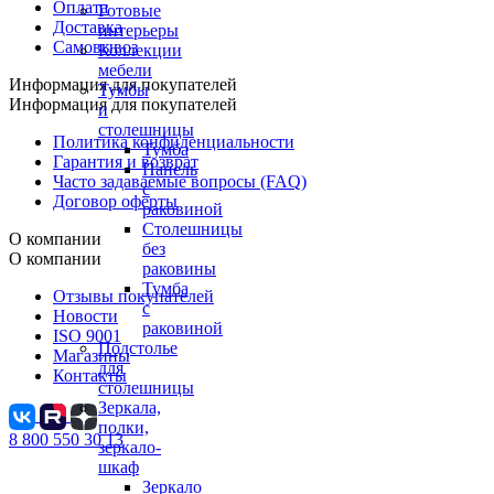
Оплата
Готовые
Доставка
интерьеры
Самовывоз
Коллекции
мебели
Информация для покупателей
Тумбы
Информация для покупателей
и
столешницы
Политика конфиденциальности
Тумба
Гарантия и возврат
Панель
Часто задаваемые вопросы (FAQ)
с
Договор оферты
раковиной
Столешницы
О компании
без
О компании
раковины
Тумба
Отзывы покупателей
с
Новости
раковиной
ISO 9001
Подстолье
Магазины
для
Контакты
столешницы
Зеркала,
полки,
8 800 550 30 13
зеркало-
шкаф
Зеркало