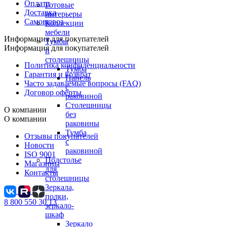
Оплата
Готовые
Доставка
интерьеры
Самовывоз
Коллекции
мебели
Информация для покупателей
Тумбы
Информация для покупателей
и
столешницы
Политика конфиденциальности
Тумба
Гарантия и возврат
Панель
Часто задаваемые вопросы (FAQ)
с
Договор оферты
раковиной
Столешницы
О компании
без
О компании
раковины
Тумба
Отзывы покупателей
с
Новости
раковиной
ISO 9001
Подстолье
Магазины
для
Контакты
столешницы
Зеркала,
полки,
8 800 550 30 13
зеркало-
шкаф
Зеркало