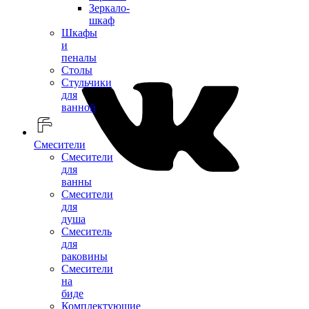
Зеркало-
шкаф
Шкафы
и
пеналы
Столы
Стульчики
для
ванной
Смесители
Смесители
для
ванны
Смесители
для
душа
Смеситель
для
раковины
Смесители
на
биде
Комплектующие