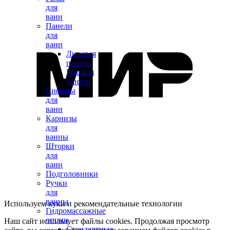
для
ванн
Панели
для
ванн
Лицевая
панель
Боковая
панель
Сифоны
для
ванн
Карнизы
для
ванны
Шторки
для
ванн
Подголовники
Ручки
для
ванны
Используем куки и рекомендательные технологии
Гидромассажные
опции
Наш сайт использует файлы cookies. Продолжая просмотр
Стандартные