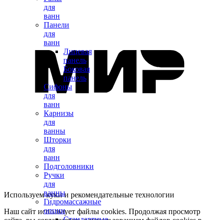
для
ванн
Панели
для
ванн
Лицевая
панель
Боковая
панель
Сифоны
для
ванн
Карнизы
для
ванны
Шторки
для
ванн
Подголовники
Ручки
для
ванны
Используем куки и рекомендательные технологии
Гидромассажные
опции
Наш сайт использует файлы cookies. Продолжая просмотр
Стандартные