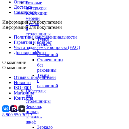
Оплата
Готовые
Доставка
интерьеры
Самовывоз
Коллекции
мебели
Информация для покупателей
Тумбы
Информация для покупателей
и
столешницы
Политика конфиденциальности
Тумба
Гарантия и возврат
Панель
Часто задаваемые вопросы (FAQ)
с
Договор оферты
раковиной
Столешницы
О компании
без
О компании
раковины
Тумба
Отзывы покупателей
с
Новости
раковиной
ISO 9001
Подстолье
Магазины
для
Контакты
столешницы
Зеркала,
полки,
8 800 550 30 13
зеркало-
шкаф
Зеркало