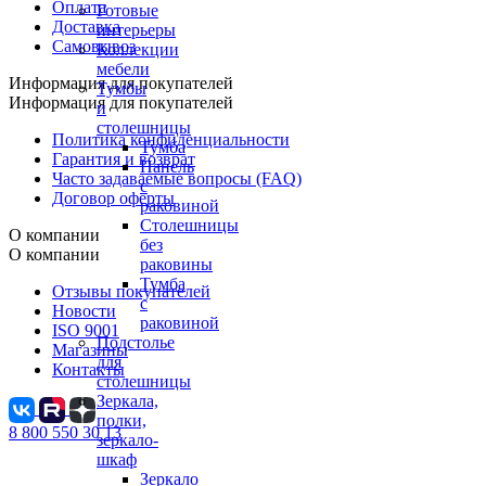
Оплата
Готовые
Доставка
интерьеры
Самовывоз
Коллекции
мебели
Информация для покупателей
Тумбы
Информация для покупателей
и
столешницы
Политика конфиденциальности
Тумба
Гарантия и возврат
Панель
Часто задаваемые вопросы (FAQ)
с
Договор оферты
раковиной
Столешницы
О компании
без
О компании
раковины
Тумба
Отзывы покупателей
с
Новости
раковиной
ISO 9001
Подстолье
Магазины
для
Контакты
столешницы
Зеркала,
полки,
8 800 550 30 13
зеркало-
шкаф
Зеркало