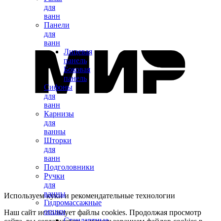
для
ванн
Панели
для
ванн
Лицевая
панель
Боковая
панель
Сифоны
для
ванн
Карнизы
для
ванны
Шторки
для
ванн
Подголовники
Ручки
для
ванны
Используем куки и рекомендательные технологии
Гидромассажные
опции
Наш сайт использует файлы cookies. Продолжая просмотр
Стандартные