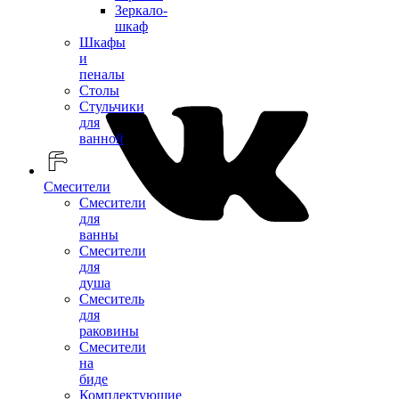
Зеркало-
шкаф
Шкафы
и
пеналы
Столы
Стульчики
для
ванной
Смесители
Смесители
для
ванны
Смесители
для
душа
Смеситель
для
раковины
Смесители
на
биде
Комплектующие