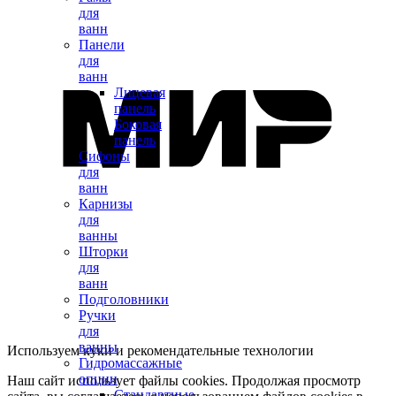
для
ванн
Панели
для
ванн
Лицевая
панель
Боковая
панель
Сифоны
для
ванн
Карнизы
для
ванны
Шторки
для
ванн
Подголовники
Ручки
для
ванны
Используем куки и рекомендательные технологии
Гидромассажные
опции
Наш сайт использует файлы cookies. Продолжая просмотр
Стандартные