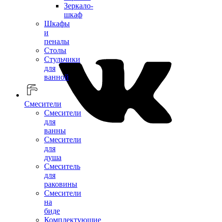
Зеркало-
шкаф
Шкафы
и
пеналы
Столы
Стульчики
для
ванной
Смесители
Смесители
для
ванны
Смесители
для
душа
Смеситель
для
раковины
Смесители
на
биде
Комплектующие