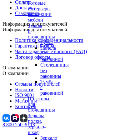
Оплата
Готовые
Доставка
интерьеры
Самовывоз
Коллекции
мебели
Информация для покупателей
Тумбы
Информация для покупателей
и
столешницы
Политика конфиденциальности
Тумба
Гарантия и возврат
Панель
Часто задаваемые вопросы (FAQ)
с
Договор оферты
раковиной
Столешницы
О компании
без
О компании
раковины
Тумба
Отзывы покупателей
с
Новости
раковиной
ISO 9001
Подстолье
Магазины
для
Контакты
столешницы
Зеркала,
полки,
8 800 550 30 13
зеркало-
шкаф
Зеркало