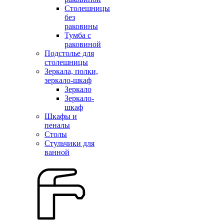
Столешницы
без
раковины
Тумба с
раковиной
Подстолье для
столешницы
Зеркала, полки,
зеркало-шкаф
Зеркало
Зеркало-
шкаф
Шкафы и
пеналы
Столы
Стульчики для
ванной