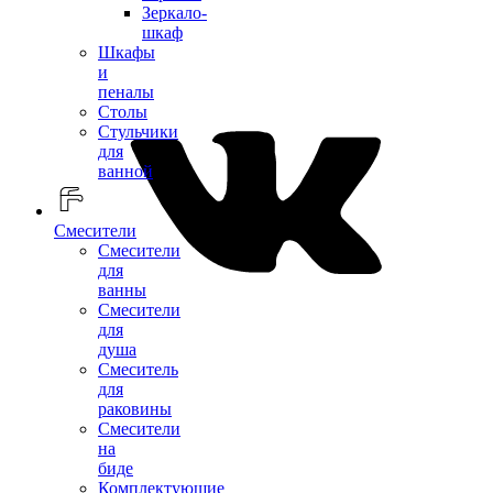
Зеркало-
шкаф
Шкафы
и
пеналы
Столы
Стульчики
для
ванной
Смесители
Смесители
для
ванны
Смесители
для
душа
Смеситель
для
раковины
Смесители
на
биде
Комплектующие