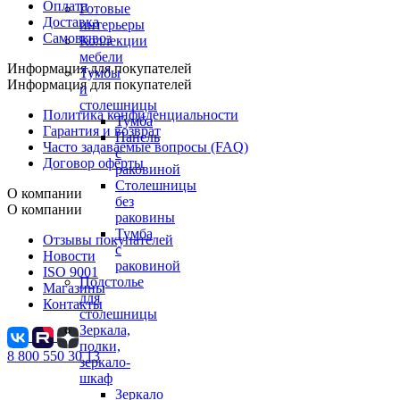
Оплата
Готовые
Доставка
интерьеры
Самовывоз
Коллекции
мебели
Информация для покупателей
Тумбы
Информация для покупателей
и
столешницы
Политика конфиденциальности
Тумба
Гарантия и возврат
Панель
Часто задаваемые вопросы (FAQ)
с
Договор оферты
раковиной
Столешницы
О компании
без
О компании
раковины
Тумба
Отзывы покупателей
с
Новости
раковиной
ISO 9001
Подстолье
Магазины
для
Контакты
столешницы
Зеркала,
полки,
8 800 550 30 13
зеркало-
шкаф
Зеркало