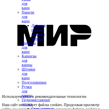
для
ванн
Панели
для
ванн
Лицевая
панель
Боковая
панель
Сифоны
для
ванн
Карнизы
для
ванны
Шторки
для
ванн
Подголовники
Ручки
для
ванны
Используем куки и рекомендательные технологии
Гидромассажные
опции
Наш сайт использует файлы cookies. Продолжая просмотр
Стандартные