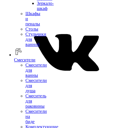
Зеркало-
шкаф
Шкафы
и
пеналы
Столы
Стульчики
для
ванной
Смесители
Смесители
для
ванны
Смесители
для
душа
Смеситель
для
раковины
Смесители
на
биде
Комплектующие