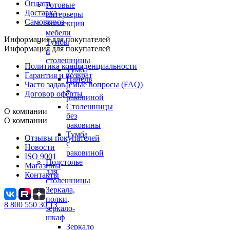
Оплата
Готовые
Доставка
интерьеры
Самовывоз
Коллекции
мебели
Информация для покупателей
Тумбы
Информация для покупателей
и
столешницы
Политика конфиденциальности
Тумба
Гарантия и возврат
Панель
Часто задаваемые вопросы (FAQ)
с
Договор оферты
раковиной
Столешницы
О компании
без
О компании
раковины
Тумба
Отзывы покупателей
с
Новости
раковиной
ISO 9001
Подстолье
Магазины
для
Контакты
столешницы
Зеркала,
полки,
8 800 550 30 13
зеркало-
шкаф
Зеркало