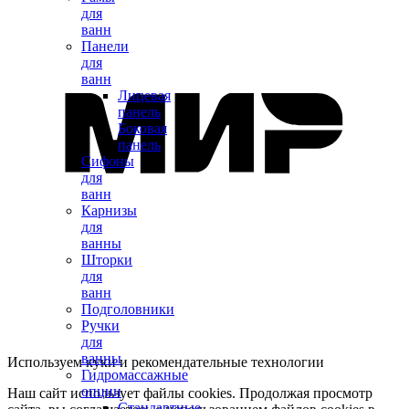
для
ванн
Панели
для
ванн
Лицевая
панель
Боковая
панель
Сифоны
для
ванн
Карнизы
для
ванны
Шторки
для
ванн
Подголовники
Ручки
для
ванны
Используем куки и рекомендательные технологии
Гидромассажные
опции
Наш сайт использует файлы cookies. Продолжая просмотр
Стандартные